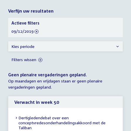
Verfijn uw resultaten
Verfijn
Actieve filters
uw
verwijder
09/12/2019
resultaten
filter
Kies periode
Filters wissen
Geen plenaire vergaderingen gepland.
Op maandagen en vrijdagen staan er geen plenaire
vergaderingen gepland.
Verwacht in week 50
Dertigledendebat over een
conceptvredesonderhandelingsakkoord met de
Taliban