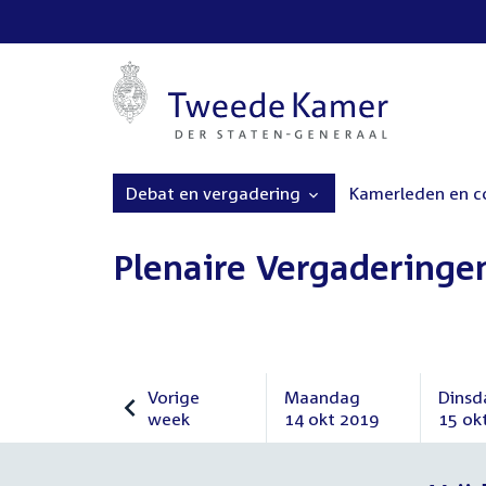
Debat en vergadering
Kamerleden en 
Plenaire Vergaderinge
Vorige
Maandag
Dinsd
week
14 okt 2019
15 ok
Vorige
Maandag
Dinsd
week
14
15
oktober
oktob