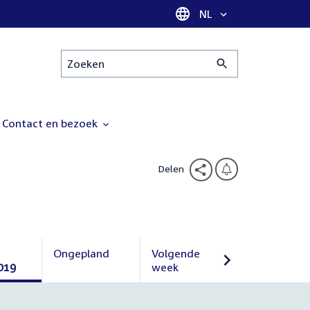
Taal selectie
NL
Zoeken
Contact en bezoek
Delen
Ongepland
Volgende
019
Ongepland
week
Volgende
week