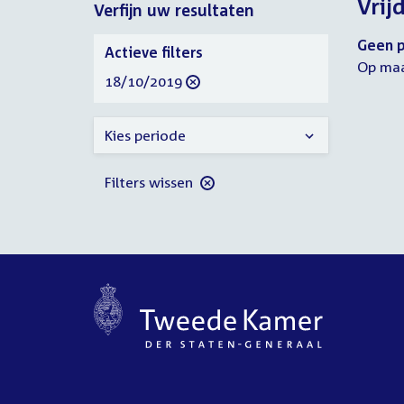
Vrij
Verfijn uw resultaten
2019
2019
Verfijn
Geen p
Actieve filters
uw
Op maa
verwijder
18/10/2019
resultaten
filter
Kies periode
Filters wissen