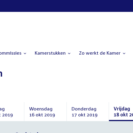
commissies
Kamerstukken
Zo werkt de Kamer
n
ag
Woensdag
Donderdag
Vrijdag
t 2019
16 okt 2019
17 okt 2019
18 okt 2
ag
Woensdag
Donderdag
Vrijdag
16
17
18
er
oktober
oktober
oktober