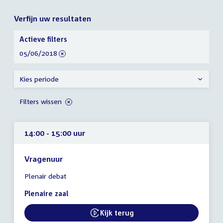
Verfijn uw resultaten
Verfijn
Actieve filters
uw
verwijder
05/06/2018
resultaten
filter
Kies periode
Filters wissen
14:00 - 15:00 uur
Vragenuur
Tijd
Plenair debat
vergadering
14:00
Plenaire zaal
-
15:00
Kijk terug
External link:
uur