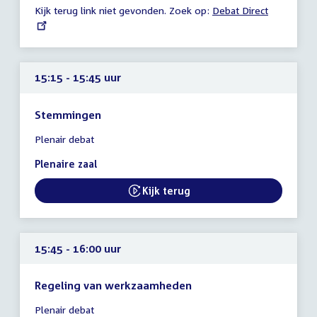
Kijk terug link niet gevonden. Zoek op:
External
Debat Direct
15:15
link:
uur
15:15 - 15:45 uur
Stemmingen
Tijd
Plenair debat
vergadering
15:15
Plenaire zaal
-
15:45
Kijk terug
External link:
uur
15:45 - 16:00 uur
Regeling van werkzaamheden
Tijd
Plenair debat
vergadering