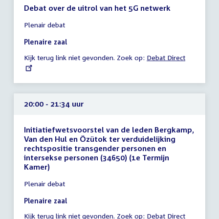
Debat over de uitrol van het 5G netwerk
Tijd
Plenair debat
vergadering
16:30
Plenaire zaal
-
Kijk terug link niet gevonden. Zoek op:
External
Debat Direct
18:30
link:
uur
20:00 - 21:34 uur
Initiatiefwetsvoorstel van de leden Bergkamp,
Van den Hul en Özütok ter verduidelijking
rechtspositie transgender personen en
intersekse personen (34650) (1e Termijn
Kamer)
Tijd
Plenair debat
vergadering
20:00
Plenaire zaal
-
Kijk terug link niet gevonden. Zoek op:
External
Debat Direct
21:34