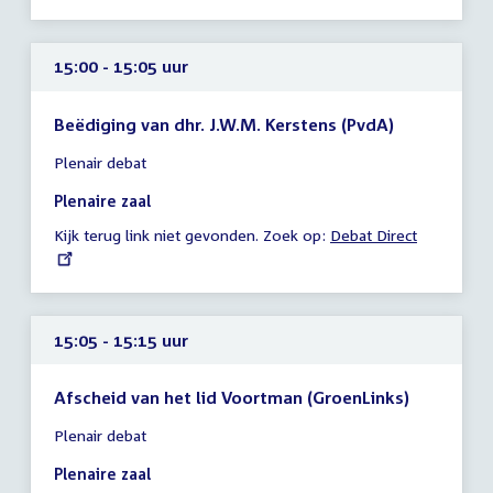
15:00 - 15:05 uur
Beëdiging van dhr. J.W.M. Kerstens (PvdA)
Tijd
Plenair debat
vergadering
15:00
Plenaire zaal
-
Kijk terug link niet gevonden. Zoek op:
External
Debat Direct
15:05
link:
uur
15:05 - 15:15 uur
Afscheid van het lid Voortman (GroenLinks)
Tijd
Plenair debat
vergadering
15:05
Plenaire zaal
-