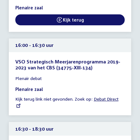
15:45
Plenaire zaal
-
16:00
Kijk terug
External link:
uur
16:00 - 16:30 uur
VSO Strategisch Meerjarenprogramma 2019-
2023 van het CBS (34775-XIII-134)
Tijd
Plenair debat
vergadering
16:00
Plenaire zaal
-
Kijk terug link niet gevonden. Zoek op:
External
Debat Direct
16:30
link:
uur
16:30 - 18:30 uur