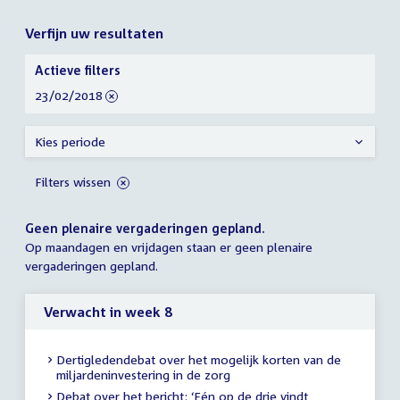
Verfijn uw resultaten
Verfijn
Actieve filters
uw
verwijder
23/02/2018
resultaten
filter
Kies periode
Filters wissen
Geen plenaire vergaderingen gepland.
Op maandagen en vrijdagen staan er geen plenaire
vergaderingen gepland.
Verwacht in week 8
Dertigledendebat over het mogelijk korten van de
miljardeninvestering in de zorg
Debat over het bericht: ‘Eén op de drie vindt