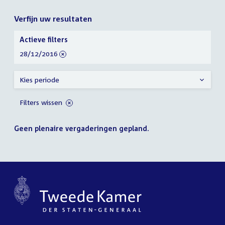
Verfijn uw resultaten
Verfijn
Actieve filters
uw
verwijder
28/12/2016
resultaten
filter
Kies periode
Filters wissen
Geen plenaire vergaderingen gepland.