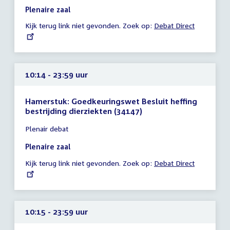
10:14
Plenaire zaal
-
Kijk terug link niet gevonden. Zoek op:
External
Debat Direct
23:59
link:
uur
10:14 - 23:59 uur
Hamerstuk: Goedkeuringswet Besluit heffing
bestrijding dierziekten (34147)
Tijd
Plenair debat
vergadering
10:14
Plenaire zaal
-
Kijk terug link niet gevonden. Zoek op:
External
Debat Direct
23:59
link:
uur
10:15 - 23:59 uur