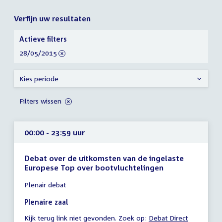
Verfijn uw resultaten
Verfijn
Actieve filters
uw
verwijder
28/05/2015
resultaten
filter
Kies periode
Filters wissen
00:00 - 23:59 uur
Debat over de uitkomsten van de ingelaste
Europese Top over bootvluchtelingen
Tijd
Plenair debat
vergadering
00:00
Plenaire zaal
-
Kijk terug link niet gevonden. Zoek op:
External
Debat Direct
23:59