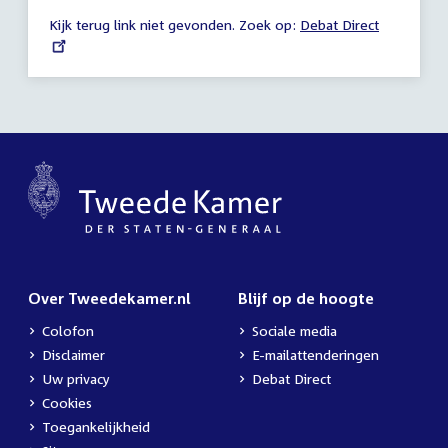
-
Kijk terug link niet gevonden. Zoek op:
External
Debat Direct
23:59
link:
uur
Over Tweedekamer.nl
Blijf op de hoogte
Colofon
Sociale media
Disclaimer
E-mailattenderingen
Uw privacy
Debat Direct
Cookies
Toegankelijkheid