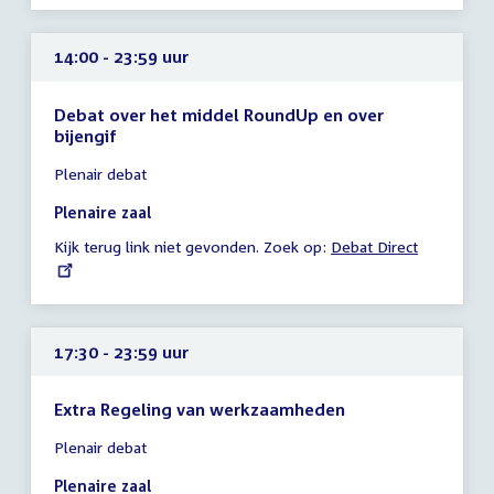
14:00 - 23:59 uur
Debat over het middel RoundUp en over
bijengif
Tijd
Plenair debat
vergadering
14:00
Plenaire zaal
-
Kijk terug link niet gevonden. Zoek op:
External
Debat Direct
23:59
link:
uur
17:30 - 23:59 uur
Extra Regeling van werkzaamheden
Tijd
Plenair debat
vergadering
17:30
Plenaire zaal