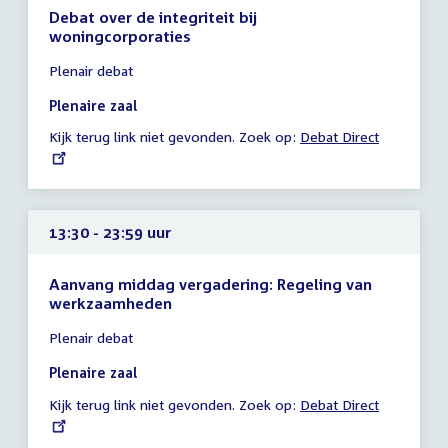
Debat over de integriteit bij
woningcorporaties
Tijd
Plenair debat
vergadering
10:15
Plenaire zaal
-
Kijk terug link niet gevonden. Zoek op:
External
Debat Direct
23:59
link:
uur
13:30 - 23:59 uur
Aanvang middag vergadering: Regeling van
werkzaamheden
Tijd
Plenair debat
vergadering
13:30
Plenaire zaal
-
Kijk terug link niet gevonden. Zoek op:
External
Debat Direct
23:59
link:
uur