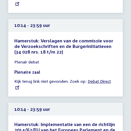
link:
uur
10:14 - 23:59 uur
Hamerstuk: Verslagen van de commissie voor
de Verzoekschriften en de Burgerinitiatieven
(34 028 nrs. 18 t/m 22)
Tijd
Plenair debat
vergadering
10:14
Plenaire zaal
-
Kijk terug link niet gevonden. Zoek op:
External
Debat Direct
23:59
link:
uur
10:14 - 23:59 uur
Hamerstuk: Implementatie van een de richtlijn
2014/62/EU van het Europees Parlement en de