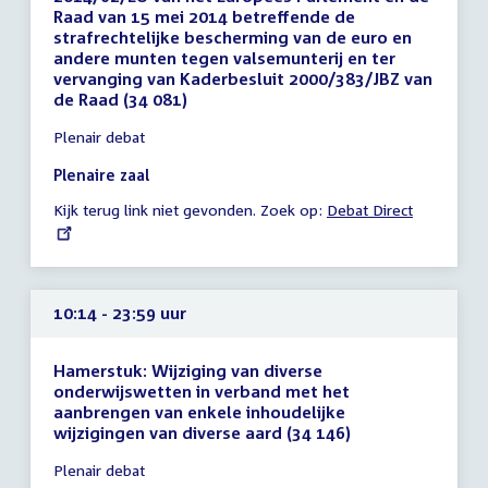
Raad van 15 mei 2014 betreffende de
strafrechtelijke bescherming van de euro en
andere munten tegen valsemunterij en ter
vervanging van Kaderbesluit 2000/383/JBZ van
de Raad (34 081)
Tijd
Plenair debat
vergadering
10:14
Plenaire zaal
-
Kijk terug link niet gevonden. Zoek op:
External
Debat Direct
23:59
link:
uur
10:14 - 23:59 uur
Hamerstuk: Wijziging van diverse
onderwijswetten in verband met het
aanbrengen van enkele inhoudelijke
wijzigingen van diverse aard (34 146)
Tijd
Plenair debat
vergadering