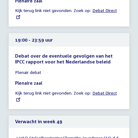
Plenaire zaal
-
Kijk terug link niet gevonden. Zoek op:
External
Debat Direct
23:59
link:
uur
19:00 - 23:59 uur
Debat over de eventuele gevolgen van het
IPCC rapport voor het Nederlandse beleid
Tijd
Plenair debat
vergadering
19:00
Plenaire zaal
-
Kijk terug link niet gevonden. Zoek op:
External
Debat Direct
23:59
link:
uur
Verwacht in week 49
VAO Stelselherziening/Transitie Jeugdzorg (AO d.d.