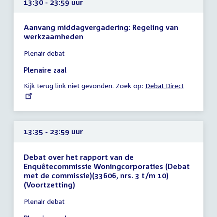
13:30 - 23:59 uur
Aanvang middagvergadering: Regeling van
werkzaamheden
Tijd
Plenair debat
vergadering
13:30
Plenaire zaal
-
Kijk terug link niet gevonden. Zoek op:
External
Debat Direct
23:59
link:
uur
13:35 - 23:59 uur
Debat over het rapport van de
Enquêtecommissie Woningcorporaties (Debat
met de commissie)(33606, nrs. 3 t/m 10)
(Voortzetting)
Tijd
Plenair debat
vergadering
13:35