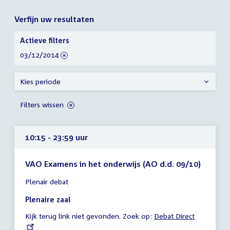
Verfijn uw resultaten
Verfijn
Actieve filters
uw
verwijder
03/12/2014
resultaten
filter
Kies periode
Filters wissen
10:15 - 23:59 uur
VAO Examens in het onderwijs (AO d.d. 09/10)
Tijd
Plenair debat
vergadering
10:15
Plenaire zaal
-
Kijk terug link niet gevonden. Zoek op:
External
Debat Direct
23:59
link:
uur