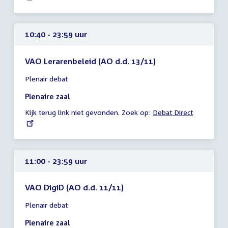
10:40 - 23:59 uur
VAO Lerarenbeleid (AO d.d. 13/11)
Tijd
Plenair debat
vergadering
10:40
Plenaire zaal
-
Kijk terug link niet gevonden. Zoek op:
External
Debat Direct
23:59
link:
uur
11:00 - 23:59 uur
VAO DigiD (AO d.d. 11/11)
Tijd
Plenair debat
vergadering
11:00
Plenaire zaal