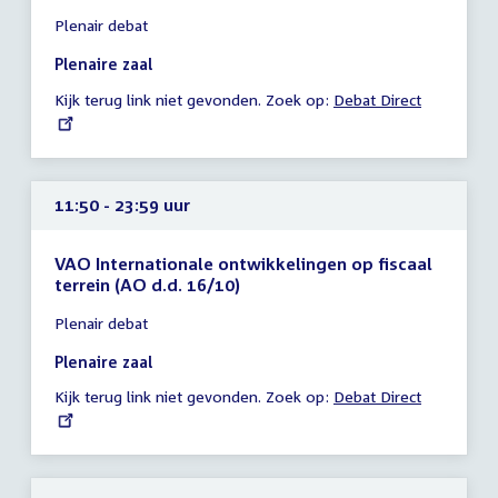
Tijd
Plenair debat
vergadering
11:30
Plenaire zaal
-
Kijk terug link niet gevonden. Zoek op:
External
Debat Direct
23:59
link:
uur
11:50 - 23:59 uur
VAO Internationale ontwikkelingen op fiscaal
terrein (AO d.d. 16/10)
Tijd
Plenair debat
vergadering
11:50
Plenaire zaal
-
Kijk terug link niet gevonden. Zoek op:
External
Debat Direct
23:59
link:
uur