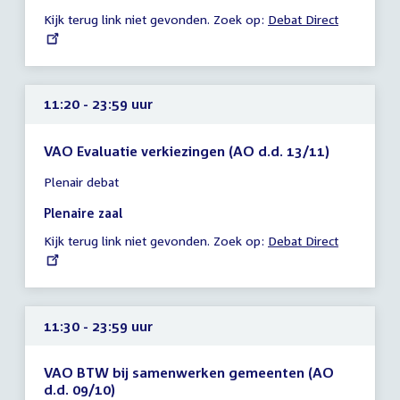
-
Kijk terug link niet gevonden. Zoek op:
External
Debat Direct
23:59
link:
uur
11:20 - 23:59 uur
VAO Evaluatie verkiezingen (AO d.d. 13/11)
Tijd
Plenair debat
vergadering
11:20
Plenaire zaal
-
Kijk terug link niet gevonden. Zoek op:
External
Debat Direct
23:59
link:
uur
11:30 - 23:59 uur
VAO BTW bij samenwerken gemeenten (AO
d.d. 09/10)