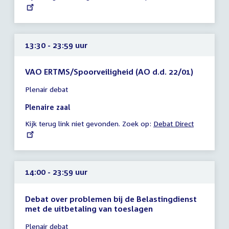
link:
uur
13:30 - 23:59 uur
VAO ERTMS/Spoorveiligheid (AO d.d. 22/01)
Tijd
Plenair debat
vergadering
13:30
Plenaire zaal
-
Kijk terug link niet gevonden. Zoek op:
External
Debat Direct
23:59
link:
uur
14:00 - 23:59 uur
Debat over problemen bij de Belastingdienst
met de uitbetaling van toeslagen
Tijd
Plenair debat