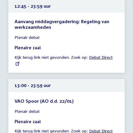
12:45 - 23:59 uur
Aanvang middagvergadering: Regeling van
werkzaamheden
Tijd
Plenair debat
vergadering
12:45
Plenaire zaal
-
Kijk terug link niet gevonden. Zoek op:
External
Debat Direct
23:59
link:
uur
13:00 - 23:59 uur
VAO Spoor (AO d.d. 22/01)
Tijd
Plenair debat
vergadering
13:00
Plenaire zaal
-
Kijk terug link niet gevonden. Zoek op:
External
Debat Direct
23:59