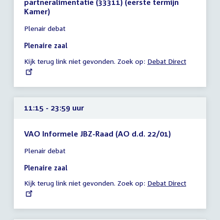
partneralimentatie (33311) (eerste termijn
Kamer)
Tijd
Plenair debat
vergadering
10:15
Plenaire zaal
-
Kijk terug link niet gevonden. Zoek op:
External
Debat Direct
23:59
link:
uur
11:15 - 23:59 uur
VAO Informele JBZ-Raad (AO d.d. 22/01)
Tijd
Plenair debat
vergadering
11:15
Plenaire zaal
-
Kijk terug link niet gevonden. Zoek op:
External
Debat Direct
23:59
link:
uur