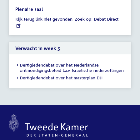
vergadering
14:00
Plenaire zaal
-
Kijk terug link niet gevonden. Zoek op:
External
Debat Direct
23:59
link:
uur
Verwacht in week 5
Dertigledendebat over het Nederlandse
ontmoedigingsbeleid t.a.v. Israëlische nederzettingen
Dertigledendebat over het masterplan DJI