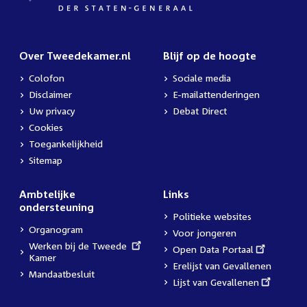
Over Tweedekamer.nl
Blijf op de hoogte
Colofon
Sociale media
Disclaimer
E-mailattenderingen
Uw privacy
Debat Direct
Cookies
Toegankelijkheid
Sitemap
Ambtelijke
Links
ondersteuning
Politieke websites
Organogram
Voor jongeren
External
Werken bij de Tweede
External
Open Data Portaal
link:
Kamer
link:
Erelijst van Gevallenen
Mandaatbesluit
External
Lijst van Gevallenen
link: