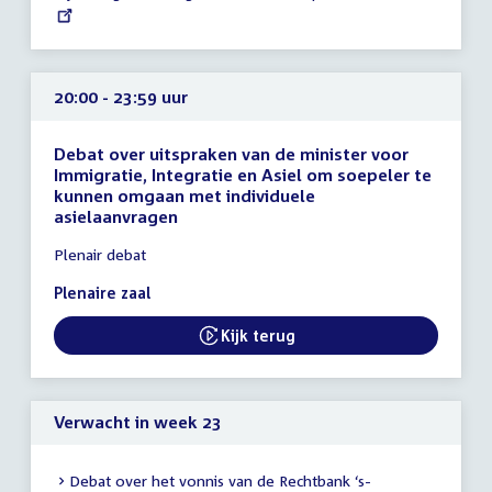
link:
uur
20:00 - 23:59 uur
Debat over uitspraken van de minister voor
Immigratie, Integratie en Asiel om soepeler te
kunnen omgaan met individuele
asielaanvragen
Tijd
Plenair debat
vergadering
20:00
Plenaire zaal
-
23:59
Kijk terug
External link:
uur
Verwacht in week 23
Debat over het vonnis van de Rechtbank ‘s-