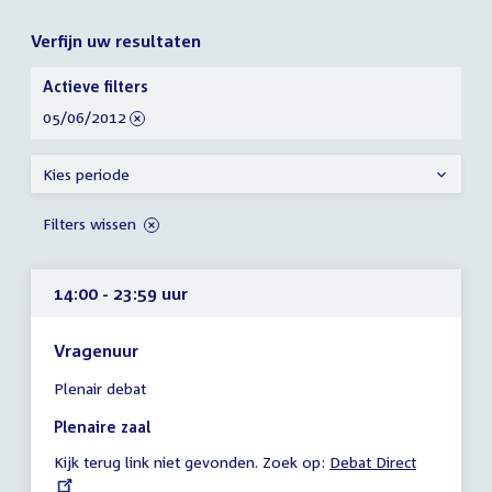
Verfijn uw resultaten
Verfijn
Actieve filters
uw
verwijder
05/06/2012
resultaten
filter
Kies periode
Filters wissen
14:00 - 23:59 uur
Vragenuur
Tijd
Plenair debat
vergadering
14:00
Plenaire zaal
-
Kijk terug link niet gevonden. Zoek op:
External
Debat Direct
23:59
link:
uur