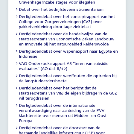
Gravenhage inzake stages voor illegalen
Debat over het bedrijfsleveninstrumentarium
Dertigledendebat over het conceptrapport van het
College voor Zorgverzekeringen (CVZ) over
pakketverkleining door lage ziektelast
Dertigledendebat over de handelswijze van de
staatssecretaris van Economische Zaken Landbouw
en Innovatie bij het natuurgebied Reiderswolde
Dertigledendebat over wapenexport naar Egypte en
Indonesië
VAO Onderzoeksrapport AR "leren van subsidie-
evaluaties" (AO d.d. 8/12)
Dertigledendebat over weeffouten die optreden bij
de langstudeerdersboete
Dertigledendebat over het bericht dat de
staatssecretaris van V&J de eigen bijdrage in de GGZ
wil terugdraaien
Dertigledendebat over de internationale
verontwaardiging naar aanleiding van de PVV
klachtensite over mensen uit Midden- en Oost-
Europa
Dertigledendebat over de doorstart van de
bestaande landelijke infrastructuur (LSP) voor