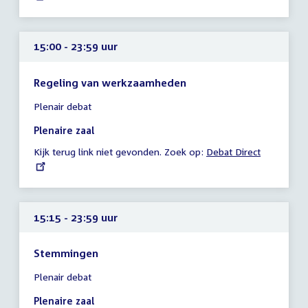
15:00 - 23:59 uur
Regeling van werkzaamheden
Tijd
Plenair debat
vergadering
15:00
Plenaire zaal
-
Kijk terug link niet gevonden. Zoek op:
External
Debat Direct
23:59
link:
uur
15:15 - 23:59 uur
Stemmingen
Tijd
Plenair debat
vergadering
15:15
Plenaire zaal