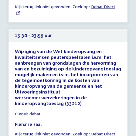
-
Kijk terug link niet gevonden. Zoek op:
External
Debat Direct
23:59
link:
uur
15:30 - 23:59 uur
Wijziging van de Wet kinderopvang en
kwaliteitseisen peuterspeelzalen i.v.m. het
aanbrengen van grondslagen die hervorming
van en bezuiniging op de kinderopvangtoeslag
mogelijk maken en i.v.m. het incorporeren van
de tegemoetkoming in de kosten van
kinderopvang van de gemeente en het
Uitvoeringsinstituut
werknemersverzekeringen in de
kinderopvangtoeslag (33212)
Tijd
Plenair debat
vergadering
15:30
Plenaire zaal
-
Kijk terug link niet gevonden. Zoek op:
External
Debat Direct
23:59