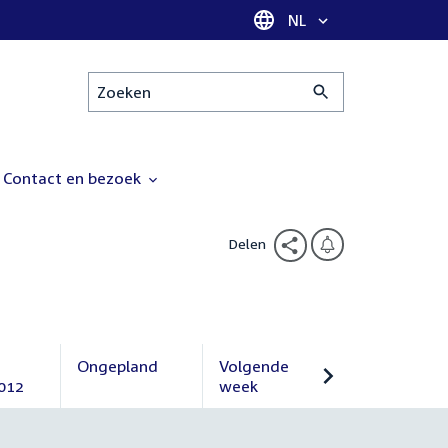
Taal selectie
NL
Zoeken
Contact en bezoek
Delen
Ongepland
Volgende
012
Ongepland
week
Volgende
week