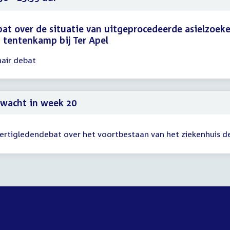
at over de situatie van uitgeprocedeerde asielzoeke
 tentenkamp bij Ter Apel
nair debat
gadering
30
59
wacht in week 20
ertigledendebat over het voortbestaan van het ziekenhuis d