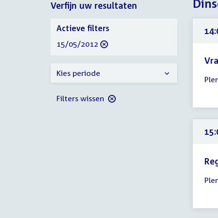
Dins
Verfijn uw resultaten
2012
2012
Verfijn
Actieve filters
14:
uw
verwijder
15/05/2012
resultaten
filter
Vr
Tijd
Kies periode
Ple
ver
14:
Filters wissen
-
23:
uur
15:
Re
Tijd
Ple
ver
15:
-