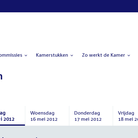
commissies
Kamerstukken
Zo werkt de Kamer
n
dag
Woensdag
Donderdag
Vrijdag
i 2012
16 mei 2012
17 mei 2012
18 mei 2
dag
Woensdag
Donderdag
Vrijdag
16
17
18
mei
mei
mei