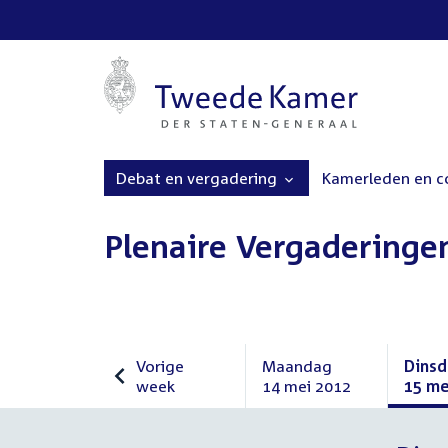
Debat en vergadering
Kamerleden en 
Plenaire Vergaderinge
Vorige
Maandag
Dins
week
14 mei 2012
15 me
Vorige
Maandag
Dins
week
14
15
mei
mei