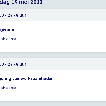
dag 15 mei 2012
2012
2012
2012
00 - 23:59 uur
agenuur
nair debat
gadering
00
59
00 - 23:59 uur
geling van werkzaamheden
nair debat
gadering
00