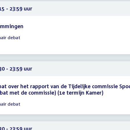
59
15 - 23:59 uur
emmingen
nair debat
gadering
15
59
30 - 23:59 uur
at over het rapport van de Tijdelijke commissie Spo
bat met de commissie) (1e termijn Kamer)
nair debat
gadering
30
59
30 - 23:59 uur