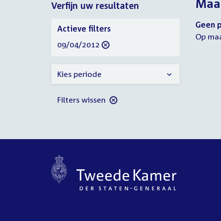
Maan
Verfijn uw resultaten
2012
2012
Verfijn
Geen p
Actieve filters
uw
Op maa
verwijder
09/04/2012
resultaten
filter
Kies periode
Filters wissen