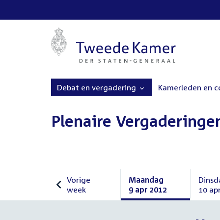
Debat en vergadering
Kamerleden en 
Plenaire Vergaderinge
Vorige
Maandag
Dinsd
week
9 apr 2012
10 ap
Vorige
Maandag
Dinsd
week
9
10
april
april