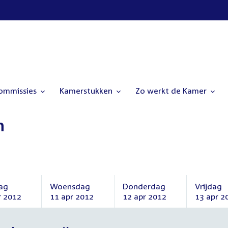
commissies
Kamerstukken
Zo werkt de Kamer
n
ag
Woensdag
Donderdag
Vrijdag
r 2012
11 apr 2012
12 apr 2012
13 apr 2
ag
Woensdag
Donderdag
Vrijdag
11
12
13
april
april
april