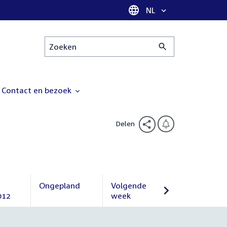
Taal selectie
NL
Zoeken
Contact en bezoek
Delen
Ongepland
Volgende
012
Ongepland
week
Volgende
week