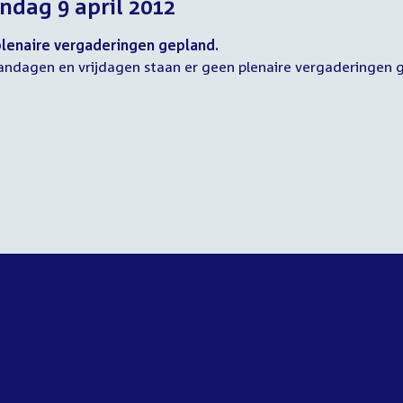
dag 9 april 2012
2012
2012
2012
lenaire vergaderingen gepland.
ndagen en vrijdagen staan er geen plenaire vergaderingen 