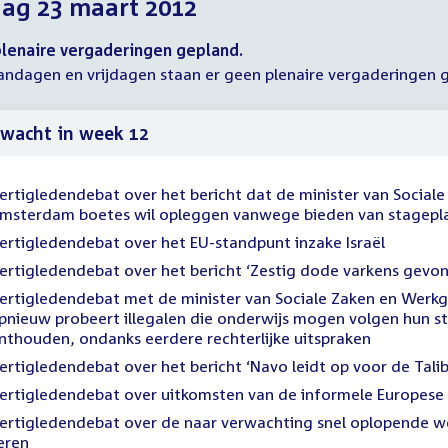
dag 23 maart 2012
2012
2012
2012
lenaire vergaderingen gepland.
ndagen en vrijdagen staan er geen plenaire vergaderingen 
wacht in week 12
ertigledendebat over het bericht dat de minister van Socia
msterdam boetes wil opleggen vanwege bieden van stageplaa
ertigledendebat over het EU-standpunt inzake Israël
ertigledendebat over het bericht ‘Zestig dode varkens gevo
ertigledendebat met de minister van Sociale Zaken en Werkge
pnieuw probeert illegalen die onderwijs mogen volgen hun s
nthouden, ondanks eerdere rechterlijke uitspraken
ertigledendebat over het bericht ‘Navo leidt op voor de Tali
ertigledendebat over uitkomsten van de informele Europese
ertigledendebat over de naar verwachting snel oplopende we
eren