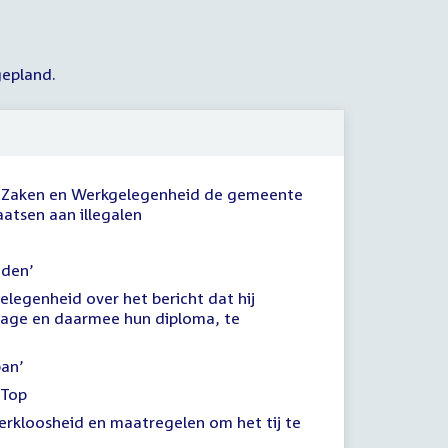
gepland.
le Zaken en Werkgelegenheid de gemeente
tsen aan illegalen
nden’
legenheid over het bericht dat hij
tage en daarmee hun diploma, te
ban’
 Top
rkloosheid en maatregelen om het tij te