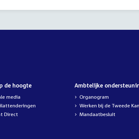
op de hoogte
Ambtelijke ondersteuni
ale media
Organogram
ilattenderingen
External
Werken bij de Tweede Ka
link:
t Direct
Mandaatbesluit