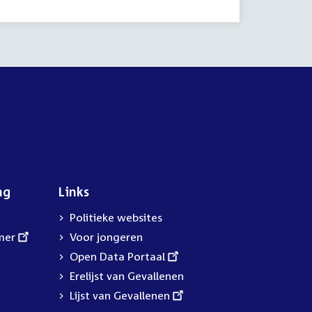
ng
Links
Politieke websites
mer
Voor jongeren
External
Open Data Portaal
link:
Erelijst van Gevallenen
External
Lijst van Gevallenen
link: