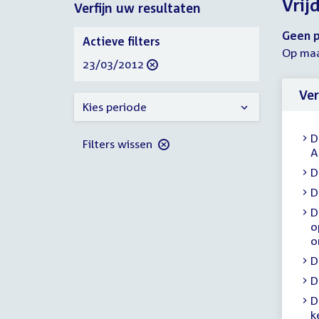
Vrij
Verfijn uw resultaten
2012
2012
Verfijn
Geen p
Actieve filters
uw
Op maa
verwijder
23/03/2012
resultaten
filter
Ver
Kies periode
D
Filters wissen
A
D
D
D
o
o
D
D
D
k