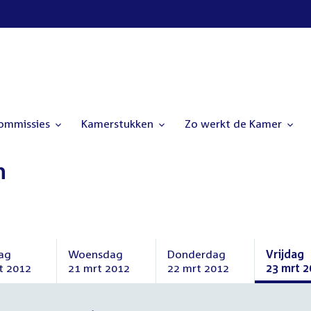
commissies
Kamerstukken
Zo werkt de Kamer
n
ag
Woensdag
Donderdag
Vrijdag
t 2012
21 mrt 2012
22 mrt 2012
23 mrt 2
ag
Woensdag
Donderdag
Vrijdag
21
22
23
t
maart
maart
maart