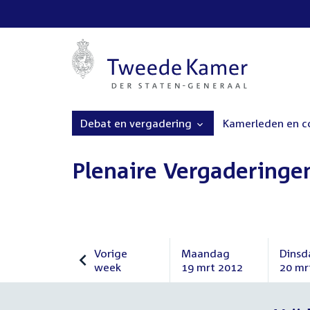
Debat en vergadering
Kamerleden en 
Plenaire Vergaderinge
Vorige
Maandag
Dinsd
week
19 mrt 2012
20 mr
Vorige
Maandag
Dinsd
week
19
20
maart
maar