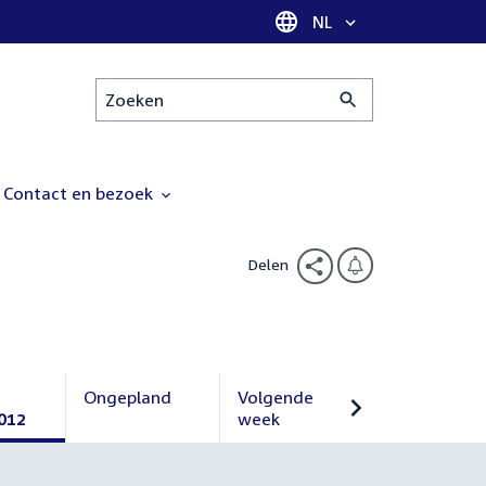
Taal selectie
NL
Zoeken
Contact en bezoek
Delen
Ongepland
Volgende
012
Ongepland
week
Volgende
week