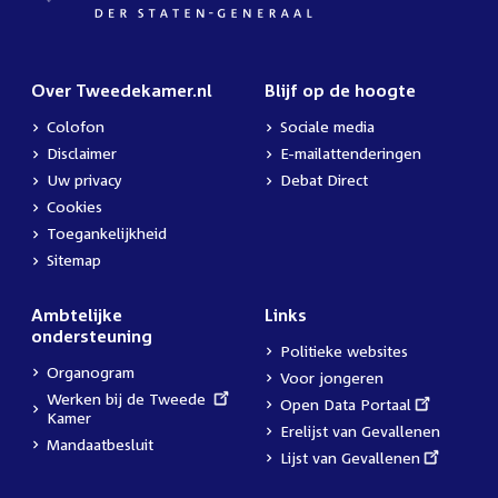
Over Tweedekamer.nl
Blijf op de hoogte
Colofon
Sociale media
Disclaimer
E-mailattenderingen
Uw privacy
Debat Direct
Cookies
Toegankelijkheid
Sitemap
Ambtelijke
Links
ondersteuning
Politieke websites
Organogram
Voor jongeren
External
Werken bij de Tweede
External
Open Data Portaal
link:
Kamer
link:
Erelijst van Gevallenen
Mandaatbesluit
External
Lijst van Gevallenen
link: