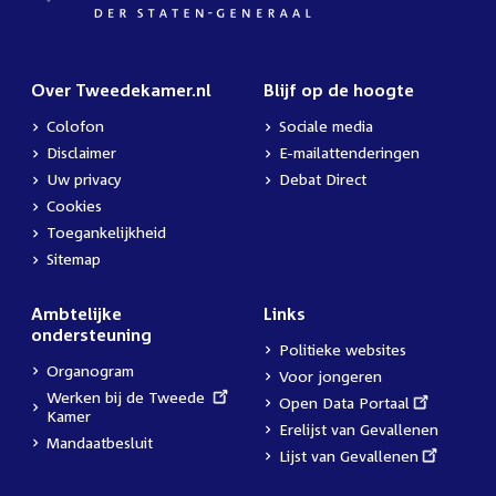
Over Tweedekamer.nl
Blijf op de hoogte
Colofon
Sociale media
Disclaimer
E-mailattenderingen
Uw privacy
Debat Direct
Cookies
Toegankelijkheid
Sitemap
Ambtelijke
Links
ondersteuning
Politieke websites
Organogram
Voor jongeren
External
Werken bij de Tweede
External
Open Data Portaal
link:
Kamer
link:
Erelijst van Gevallenen
Mandaatbesluit
External
Lijst van Gevallenen
link: