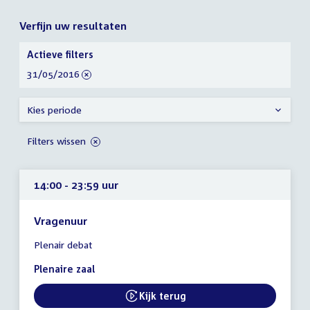
Verfijn uw resultaten
Verfijn
Actieve filters
uw
verwijder
31/05/2016
resultaten
filter
Kies periode
Filters wissen
14:00 - 23:59 uur
Vragenuur
Tijd
Plenair debat
vergadering
14:00
Plenaire zaal
-
23:59
Kijk terug
External link:
uur