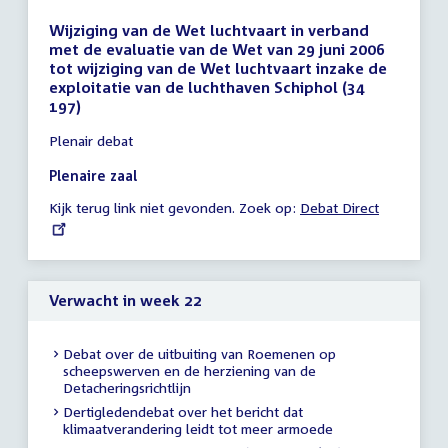
Wijziging van de Wet luchtvaart in verband
met de evaluatie van de Wet van 29 juni 2006
tot wijziging van de Wet luchtvaart inzake de
exploitatie van de luchthaven Schiphol (34
197)
Tijd
Plenair debat
vergadering
19:10
Plenaire zaal
-
Kijk terug link niet gevonden. Zoek op:
External
Debat Direct
23:59
link:
uur
Verwacht in week 22
Debat over de uitbuiting van Roemenen op
scheepswerven en de herziening van de
Detacheringsrichtlijn
Dertigledendebat over het bericht dat
klimaatverandering leidt tot meer armoede