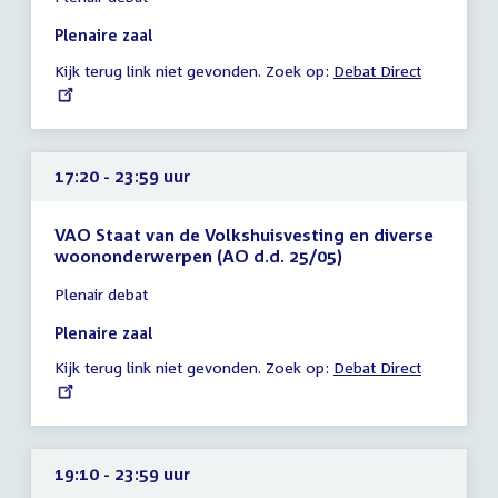
vergadering
17:00
Plenaire zaal
-
Kijk terug link niet gevonden. Zoek op:
External
Debat Direct
23:59
link:
uur
17:20 - 23:59 uur
VAO Staat van de Volkshuisvesting en diverse
woononderwerpen (AO d.d. 25/05)
Tijd
Plenair debat
vergadering
17:20
Plenaire zaal
-
Kijk terug link niet gevonden. Zoek op:
External
Debat Direct
23:59
link:
uur
19:10 - 23:59 uur