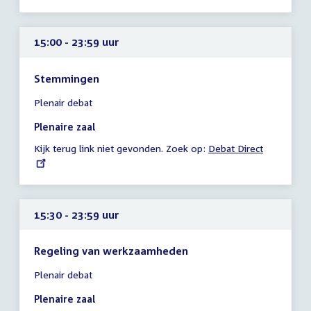
15:00 - 23:59 uur
Stemmingen
Tijd
Plenair debat
vergadering
15:00
Plenaire zaal
-
Kijk terug link niet gevonden. Zoek op:
External
Debat Direct
23:59
link:
uur
15:30 - 23:59 uur
Regeling van werkzaamheden
Tijd
Plenair debat
vergadering
15:30
Plenaire zaal
-