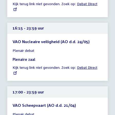
Kijk terug link niet gevonden. Zoek op:
External
Debat Direct
23:59
link:
uur
16:15 - 23:59 uur
VAO Nucleaire veiligheid (AO d.d. 24/05)
Tijd
Plenair debat
vergadering
16:15
Plenaire zaal
-
Kijk terug link niet gevonden. Zoek op:
External
Debat Direct
23:59
link:
uur
17:00 - 23:59 uur
VAO Scheepvaart (AO d.d. 21/04)
Tijd
Plenair debat