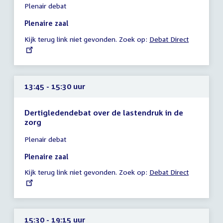
Plenair debat
vergadering
13:35
Plenaire zaal
-
Kijk terug link niet gevonden. Zoek op:
External
Debat Direct
13:45
link:
uur
13:45 - 15:30 uur
Dertigledendebat over de lastendruk in de
zorg
Tijd
Plenair debat
vergadering
13:45
Plenaire zaal
-
Kijk terug link niet gevonden. Zoek op:
External
Debat Direct
15:30
link:
uur
15:30 - 19:15 uur