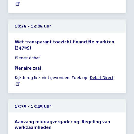
link:
uur
10:35 - 13:05 uur
Wet transparant toezicht financiële markten
(34769)
Tijd
Plenair debat
vergadering
10:35
Plenaire zaal
-
Kijk terug link niet gevonden. Zoek op:
External
Debat Direct
13:05
link:
uur
13:35 - 13:45 uur
Aanvang middagvergadering: Regeling van
werkzaamheden
Tijd