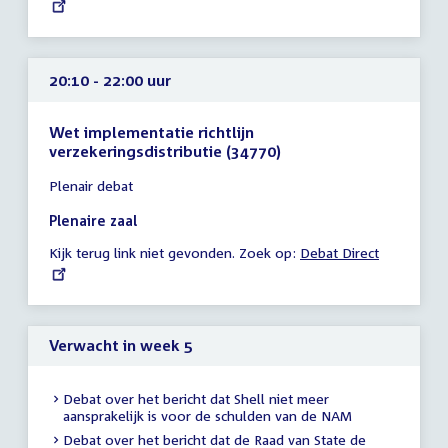
link:
uur
20:10 - 22:00 uur
Wet implementatie richtlijn
verzekeringsdistributie (34770)
Tijd
Plenair debat
vergadering
20:10
Plenaire zaal
-
Kijk terug link niet gevonden. Zoek op:
External
Debat Direct
22:00
link:
uur
Verwacht in week 5
Debat over het bericht dat Shell niet meer
aansprakelijk is voor de schulden van de NAM
Debat over het bericht dat de Raad van State de