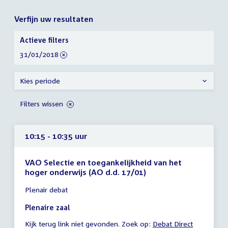
Verfijn uw resultaten
Verfijn
Actieve filters
uw
verwijder
31/01/2018
resultaten
filter
Kies periode
Filters wissen
10:15 - 10:35 uur
VAO Selectie en toegankelijkheid van het
hoger onderwijs (AO d.d. 17/01)
Tijd
Plenair debat
vergadering
10:15
Plenaire zaal
-
Kijk terug link niet gevonden. Zoek op:
External
Debat Direct
10:35