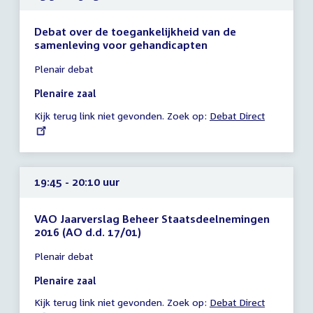
Debat over de toegankelijkheid van de
samenleving voor gehandicapten
Tijd
Plenair debat
vergadering
15:30
Plenaire zaal
-
Kijk terug link niet gevonden. Zoek op:
External
Debat Direct
19:15
link:
uur
19:45 - 20:10 uur
VAO Jaarverslag Beheer Staatsdeelnemingen
2016 (AO d.d. 17/01)
Tijd
Plenair debat
vergadering
19:45
Plenaire zaal
-
Kijk terug link niet gevonden. Zoek op:
External
Debat Direct
20:10