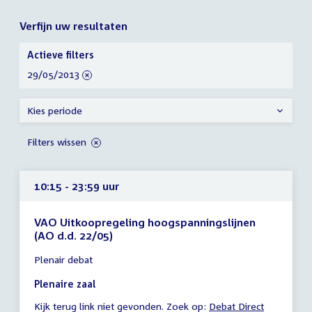
Verfijn uw resultaten
Verfijn
Actieve filters
uw
verwijder
29/05/2013
resultaten
filter
Kies periode
Filters wissen
10:15 - 23:59 uur
VAO Uitkoopregeling hoogspanningslijnen
(AO d.d. 22/05)
Tijd
Plenair debat
vergadering
10:15
Plenaire zaal
-
Kijk terug link niet gevonden. Zoek op:
Debat Direct
23:59