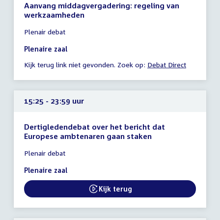
Aanvang middagvergadering: regeling van
werkzaamheden
Tijd
Plenair debat
vergadering
14:40
Plenaire zaal
-
Kijk terug link niet gevonden. Zoek op:
Debat Direct
23:59
uur
15:25 - 23:59 uur
Dertigledendebat over het bericht dat
Europese ambtenaren gaan staken
Tijd
Plenair debat
vergadering
15:25
Plenaire zaal
-
23:59
Kijk terug
uur