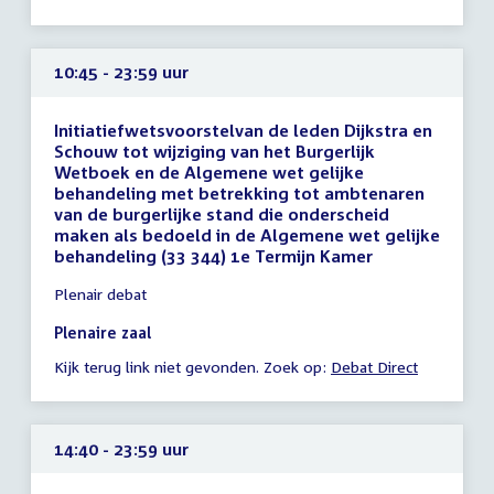
uur
10:45 - 23:59 uur
Initiatiefwetsvoorstelvan de leden Dijkstra en
Schouw tot wijziging van het Burgerlijk
Wetboek en de Algemene wet gelijke
behandeling met betrekking tot ambtenaren
van de burgerlijke stand die onderscheid
maken als bedoeld in de Algemene wet gelijke
behandeling (33 344) 1e Termijn Kamer
Tijd
Plenair debat
vergadering
10:45
Plenaire zaal
-
Kijk terug link niet gevonden. Zoek op:
Debat Direct
23:59
uur
14:40 - 23:59 uur