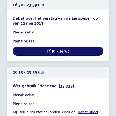
16:30 - 23:59 uur
Debat over het verslag van de Europese Top
van 22 mei 2013
Tijd
Plenair debat
vergadering
16:30
Plenaire zaal
-
23:59
Kijk terug
uur
20:15 - 23:59 uur
Wet gebruik Friese taal (33 335)
Tijd
Plenair debat
vergadering
20:15
Plenaire zaal
-
Kijk terug link niet gevonden. Zoek op:
Debat Direct
23:59