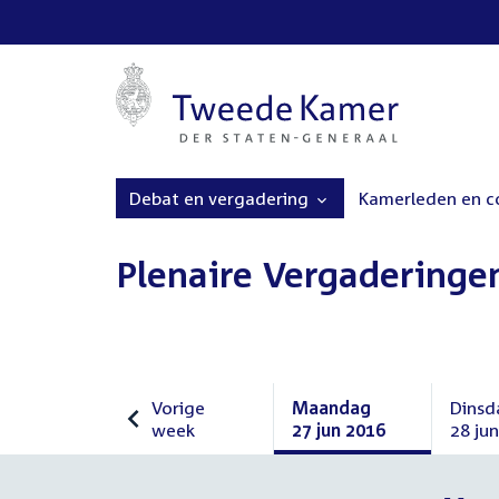
Debat en vergadering
Kamerleden en 
Plenaire Vergaderinge
Vorige
Maandag
Dinsd
week
27 jun 2016
28 ju
Vorige
Maandag
Dinsd
week
27
28
juni
juni