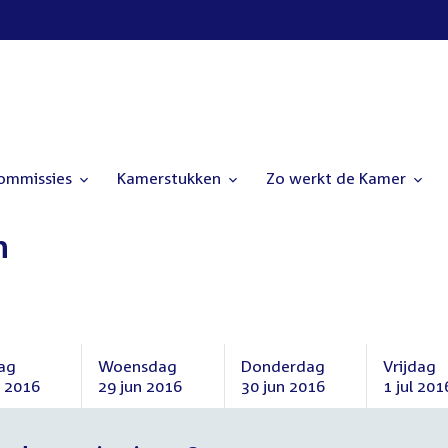
commissies
Kamerstukken
Zo werkt de Kamer
n
ag
Woensdag
Donderdag
Vrijdag
n 2016
29 jun 2016
30 jun 2016
1 jul 201
ag
Woensdag
Donderdag
Vrijdag
29
30
1
juni
juni
juli