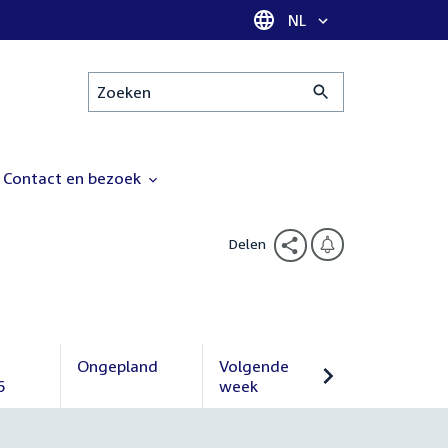
Taal selectie
NL
Zoeken
Contact en bezoek
Delen
Ongepland
Volgende
6
Ongepland
week
Volgende
week