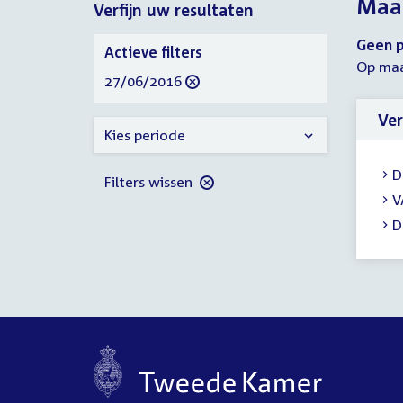
Maan
Verfijn uw resultaten
2016
2016
Verfijn
Geen p
Actieve filters
uw
Op maa
verwijder
27/06/2016
resultaten
filter
Ver
Kies periode
D
Filters wissen
V
D