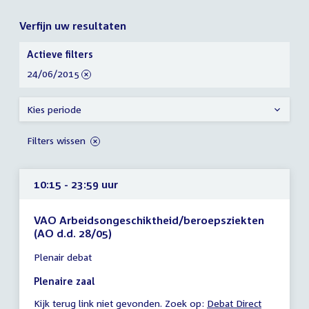
Verfijn uw resultaten
Verfijn
Actieve filters
uw
verwijder
24/06/2015
resultaten
filter
Kies periode
Filters wissen
10:15 - 23:59 uur
VAO Arbeidsongeschiktheid/beroepsziekten
(AO d.d. 28/05)
Tijd
Plenair debat
vergadering
10:15
Plenaire zaal
-
Kijk terug link niet gevonden. Zoek op:
External
Debat Direct
23:59