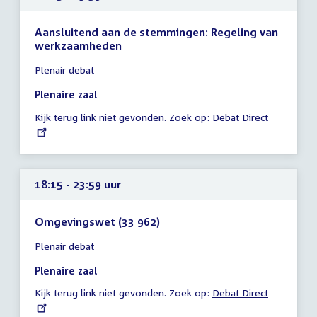
Aansluitend aan de stemmingen: Regeling van
werkzaamheden
Tijd
Plenair debat
vergadering
16:15
Plenaire zaal
-
Kijk terug link niet gevonden. Zoek op:
External
Debat Direct
23:59
link:
uur
18:15 - 23:59 uur
Omgevingswet (33 962)
Tijd
Plenair debat
vergadering
18:15
Plenaire zaal
-
Kijk terug link niet gevonden. Zoek op:
External
Debat Direct
23:59
link:
uur