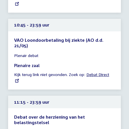
link:
uur
10:45 - 23:59 uur
VAO Loondoorbetaling bij ziekte (AO d.d.
21/05)
Tijd
Plenair debat
vergadering
10:45
Plenaire zaal
-
Kijk terug link niet gevonden. Zoek op:
External
Debat Direct
23:59
link:
uur
11:15 - 23:59 uur
Debat over de herziening van het
belastingstelsel
Tijd