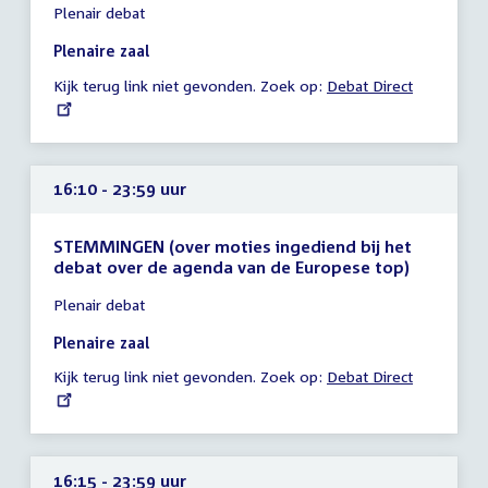
Plenair debat
vergadering
11:15
Plenaire zaal
-
Kijk terug link niet gevonden. Zoek op:
External
Debat Direct
23:59
link:
uur
16:10 - 23:59 uur
STEMMINGEN (over moties ingediend bij het
debat over de agenda van de Europese top)
Tijd
Plenair debat
vergadering
16:10
Plenaire zaal
-
Kijk terug link niet gevonden. Zoek op:
External
Debat Direct
23:59
link:
uur
16:15 - 23:59 uur