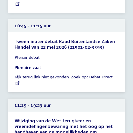
link:
uur
10:45 - 11:15 uur
Tweeminutendebat Raad Buitenlandse Zaken
Handel van 22 mei 2026 (21501-02-3393)
Tijd
Plenair debat
vergadering
10:45
Plenaire zaal
-
Kijk terug link niet gevonden. Zoek op:
External
Debat Direct
11:15
link:
uur
11:15 - 19:23 uur
Wijziging van de Wet terugkeer en
vreemdelingenbewaring met het oog op het
handhaven van de mogelijkheden om