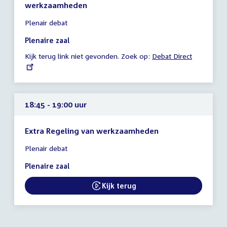
werkzaamheden
Tijd
Plenair debat
vergadering
14:10
Plenaire zaal
-
Kijk terug link niet gevonden. Zoek op:
External
Debat Direct
14:11
link:
uur
18:45 - 19:00 uur
Extra Regeling van werkzaamheden
Tijd
Plenair debat
vergadering
18:45
Plenaire zaal
-
19:00
Kijk terug
External link:
uur