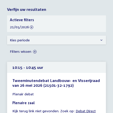
Verfijn uw resultaten
Verfijn
Actieve filters
uw
verwijder
21/05/2026
resultaten
filter
Kies periode
Filters wissen
10:15 - 10:45 uur
Tweeminutendebat Landbouw- en Visserijraad
van 26 mei 2026 (21501-32-1792)
Tijd
Plenair debat
vergadering
10:15
Plenaire zaal
-
Kijk terug link niet gevonden. Zoek op:
External
Debat Direct
10:45