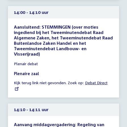
14:00 - 14:10 uur
Aansluitend: STEMMINGEN (over moties
ingediend bij het Tweeminutendebat Raad
Algemene Zaken, het Tweeminutendebat Raad
Buitenlandse Zaken Handel en het
Tweeminutendebat Landbouw- en
Visserijraad)
Tijd
Plenair debat
vergadering
14:00
Plenaire zaal
-
Kijk terug link niet gevonden. Zoek op:
External
Debat Direct
14:10
link:
uur
14:10 - 14:11 uur
Aanvang middagvergadering: Regeling van