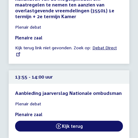
maatregelen te nemen ten aanzien van
overlastgevende vreemdelingen (35501) 1e
termijn + 2e termijn Kamer
Tijd
Plenair debat
vergadering
11:15
Plenaire zaal
-
Kijk terug link niet gevonden. Zoek op:
External
Debat Direct
19:23
link:
uur
13:55 - 14:00 uur
Aanbieding jaarverslag Nationale ombudsman
Tijd
Plenair debat
vergadering
13:55
Plenaire zaal
-
14:00
Kijk terug
External link:
uur