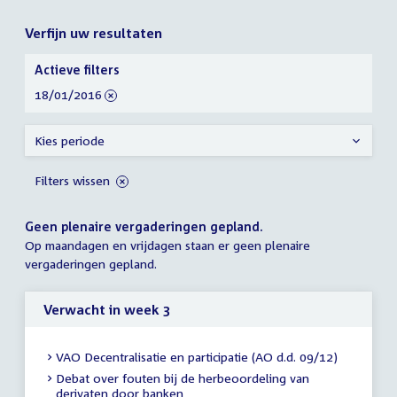
Verfijn uw resultaten
Verfijn
Actieve filters
uw
verwijder
18/01/2016
resultaten
filter
Kies periode
Filters wissen
Geen plenaire vergaderingen gepland.
Op maandagen en vrijdagen staan er geen plenaire
vergaderingen gepland.
Verwacht in week 3
VAO Decentralisatie en participatie (AO d.d. 09/12)
Debat over fouten bij de herbeoordeling van
derivaten door banken