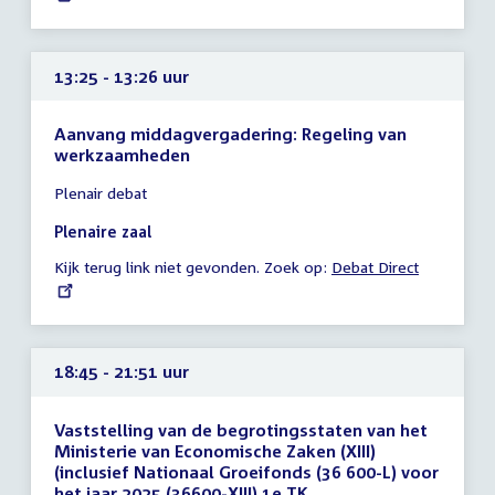
13:25 - 13:26 uur
Aanvang middagvergadering: Regeling van
werkzaamheden
Tijd
Plenair debat
vergadering
13:25
Plenaire zaal
-
Kijk terug link niet gevonden. Zoek op:
External
Debat Direct
13:26
link:
uur
18:45 - 21:51 uur
Vaststelling van de begrotingsstaten van het
Ministerie van Economische Zaken (XIII)
(inclusief Nationaal Groeifonds (36 600-L) voor
het jaar 2025 (36600-XIII) 1e TK