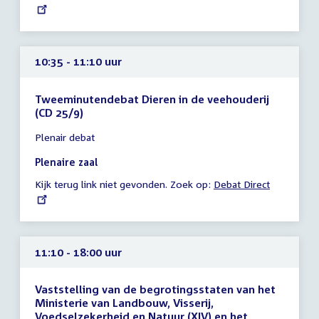
link:
uur
10:35 - 11:10 uur
Tweeminutendebat Dieren in de veehouderij
(CD 25/9)
Tijd
Plenair debat
vergadering
10:35
Plenaire zaal
-
Kijk terug link niet gevonden. Zoek op:
External
Debat Direct
11:10
link:
uur
11:10 - 18:00 uur
Vaststelling van de begrotingsstaten van het
Ministerie van Landbouw, Visserij,
Voedselzekerheid en Natuur (XIV) en het