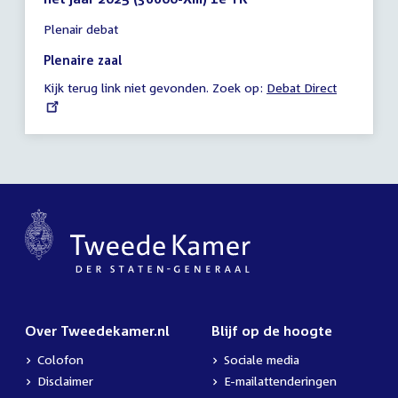
Tijd
Plenair debat
vergadering
18:45
Plenaire zaal
-
Kijk terug link niet gevonden. Zoek op:
External
Debat Direct
21:51
link:
uur
Over Tweedekamer.nl
Blijf op de hoogte
Colofon
Sociale media
Disclaimer
E-mailattenderingen