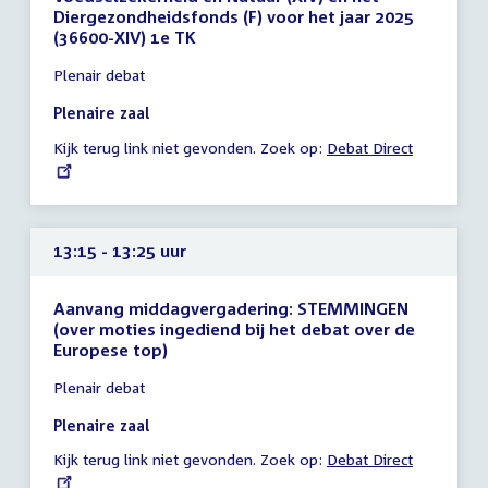
Diergezondheidsfonds (F) voor het jaar 2025
(36600-XIV) 1e TK
Tijd
Plenair debat
vergadering
11:10
Plenaire zaal
-
Kijk terug link niet gevonden. Zoek op:
External
Debat Direct
18:00
link:
uur
13:15 - 13:25 uur
Aanvang middagvergadering: STEMMINGEN
(over moties ingediend bij het debat over de
Europese top)
Tijd
Plenair debat
vergadering
13:15
Plenaire zaal
-
Kijk terug link niet gevonden. Zoek op:
External
Debat Direct
13:25
link:
uur