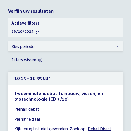
Verfijn uw resultaten
Verfijn
Actieve filters
uw
verwijder
16/10/2024
resultaten
filter
Kies periode
Filters wissen
10:15 - 10:35 uur
Tweeminutendebat Tuinbouw, visserij en
biotechnologie (CD 3/10)
Tijd
Plenair debat
vergadering
10:15
Plenaire zaal
-
Kijk terug link niet gevonden. Zoek op:
External
Debat Direct
10:35