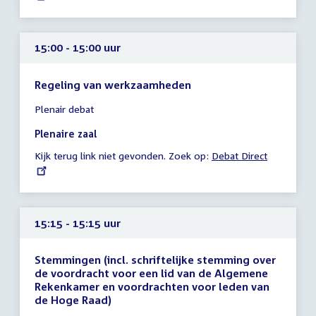
15:00 - 15:00 uur
Regeling van werkzaamheden
Tijd
Plenair debat
vergadering
15:00
Plenaire zaal
-
Kijk terug link niet gevonden. Zoek op:
External
Debat Direct
15:00
link:
uur
15:15 - 15:15 uur
Stemmingen (incl. schriftelijke stemming over
de voordracht voor een lid van de Algemene
Rekenkamer en voordrachten voor leden van
de Hoge Raad)
Tijd