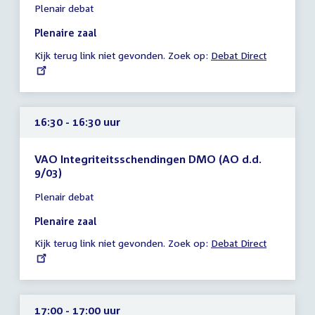
Plenair debat
vergadering
15:15
Plenaire zaal
-
Kijk terug link niet gevonden. Zoek op:
External
Debat Direct
15:15
link:
uur
16:30 - 16:30 uur
VAO Integriteitsschendingen DMO (AO d.d.
9/03)
Tijd
Plenair debat
vergadering
16:30
Plenaire zaal
-
Kijk terug link niet gevonden. Zoek op:
External
Debat Direct
16:30
link:
uur
17:00 - 17:00 uur