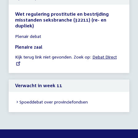
Wet regulering prostitutie en bestrijding
misstanden seksbranche (32211) (re- en
dupliek)
Tijd
Plenair debat
vergadering
17:00
Plenaire zaal
-
Kijk terug link niet gevonden. Zoek op:
External
Debat Direct
17:00
link:
uur
Verwacht in week 11
Spoeddebat over provinciefondsen