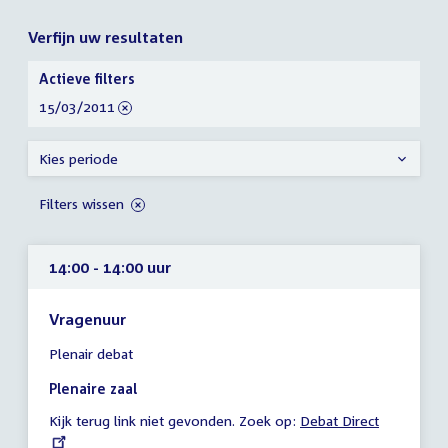
Verfijn uw resultaten
Verfijn
Actieve filters
uw
verwijder
15/03/2011
resultaten
filter
Kies periode
Filters wissen
14:00 - 14:00 uur
Vragenuur
Tijd
Plenair debat
vergadering
14:00
Plenaire zaal
-
Kijk terug link niet gevonden. Zoek op:
External
Debat Direct
14:00
link:
uur