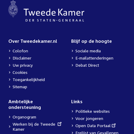
Over Tweedekamer.nl
Blijf op de hoogte
Colofon
Sociale media
Disclaimer
E-mailattenderingen
Uw privacy
Debat Direct
Cookies
Toegankelijkheid
Sitemap
Ambtelijke
Links
ondersteuning
Politieke websites
Organogram
Voor jongeren
External
Werken bij de Tweede
External
Open Data Portaal
link:
Kamer
link:
Erelijst van Gevallenen