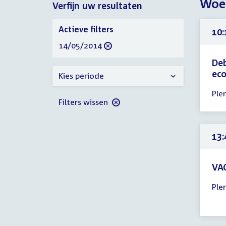
Woen
Verfijn uw resultaten
2014
2014
Verfijn
Actieve filters
10:
uw
verwijder
14/05/2014
resultaten
filter
Deb
ec
Kies periode
Tijd
Ple
ver
Filters wissen
10:
-
23:
13:
uur
VAO
Tijd
Ple
ver
13:
-