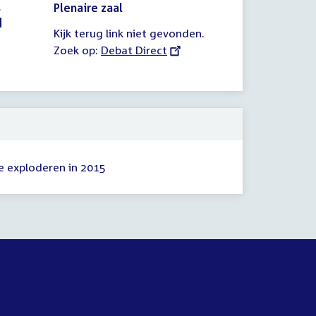
s
Plenaire zaal
d
Kijk terug link niet gevonden.
Zoek op:
External
Debat Direct
link:
e exploderen in 2015