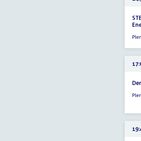
STE
Ene
Tijd
Ple
ver
14:
-
23:
17:
uur
Der
Tijd
Ple
ver
17:
-
23:
uur
19: