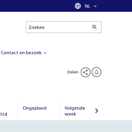
Taal selectie
NL
Zoeken
Contact en bezoek
Delen
Ongepland
Volgende
014
Ongepland
week
Volgende
week