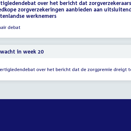
tigledendebat over het bericht dat zorgverzekeraar
dkope zorgverzekeringen aanbieden aan uitsluiten
itenlandse werknemers
nair debat
gadering
30
59
wacht in week 20
ertigledendebat over het bericht dat de zorgpremie dreigt t