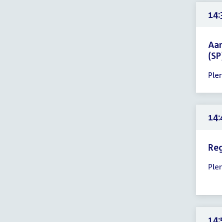
23:
uur
14:
Aan
(SP
Tijd
Ple
ver
14:
-
23:
14:
uur
Re
Tijd
Ple
ver
14:
-
23:
uur
14: