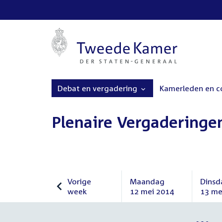
Debat en vergadering
Kamerleden en 
Plenaire Vergaderinge
Vorige
Maandag
Dinsd
week
12 mei 2014
13 me
Vorige
Maandag
Dinsd
week
12
13
mei
mei