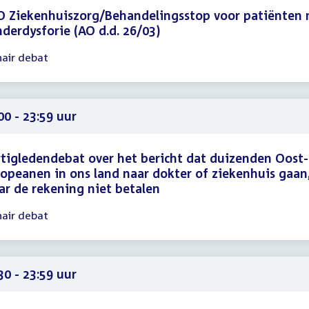
O Ziekenhuiszorg/Behandelingsstop voor patiënten
derdysforie (AO d.d. 26/03)
nair debat
gadering
45
59
00 - 23:59 uur
tigledendebat over het bericht dat duizenden Oost-
opeanen in ons land naar dokter of ziekenhuis gaan
r de rekening niet betalen
nair debat
gadering
00
59
30 - 23:59 uur