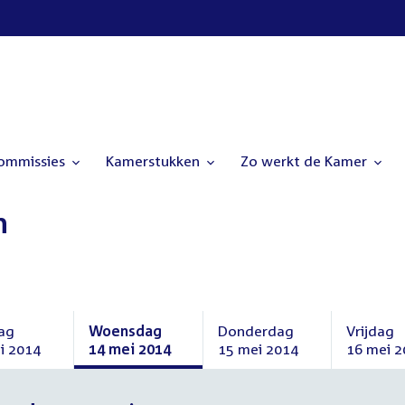
commissies
Kamerstukken
Zo werkt de Kamer
n
ag
Woensdag
Donderdag
Vrijdag
i 2014
14 mei 2014
15 mei 2014
16 mei 2
ag
Woensdag
Donderdag
Vrijdag
14
15
16
mei
mei
mei