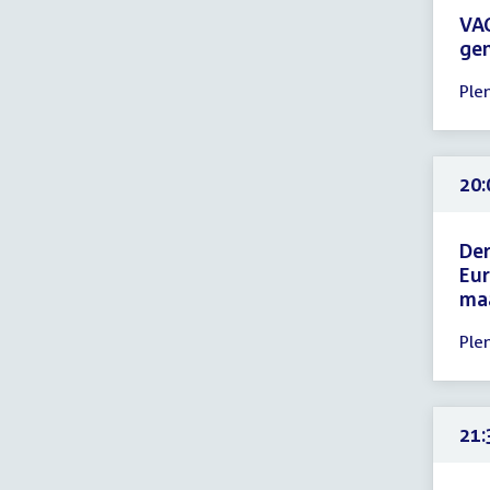
VA
gen
Tijd
Ple
ver
19:
-
23:
20:
uur
Der
Eur
maa
Tijd
Ple
ver
20:
-
23:
21:
uur