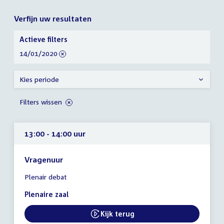
Verfijn uw resultaten
Verfijn
Actieve filters
uw
verwijder
14/01/2020
resultaten
filter
Kies periode
Filters wissen
13:00 - 14:00 uur
Vragenuur
Tijd
Plenair debat
vergadering
13:00
Plenaire zaal
-
14:00
Kijk terug
External link:
uur