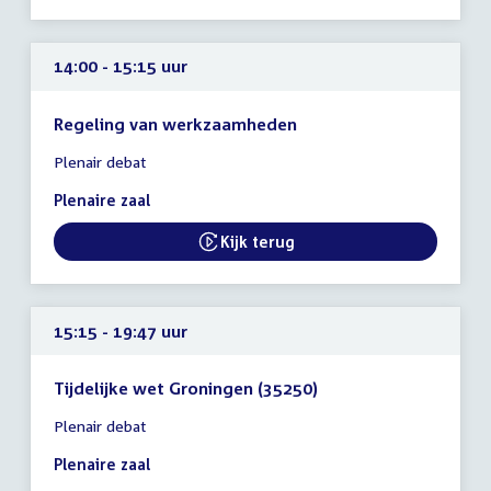
14:00 - 15:15 uur
Regeling van werkzaamheden
Tijd
Plenair debat
vergadering
14:00
Plenaire zaal
-
15:15
Kijk terug
External link:
uur
15:15 - 19:47 uur
Tijdelijke wet Groningen (35250)
Tijd
Plenair debat
vergadering
15:15
Plenaire zaal
-