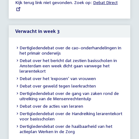
Kijk terug link niet gevonden. Zoek op:
External
Debat Direct
19:47
link:
uur
Verwacht in week 3
Dertigledendebat over de cao-onderhandelingen in
het primair onderwijs
Debat over het bericht dat zestien basisscholen in
Amsterdam een week dicht gaan vanwege het
lerarentekort
Debat over het ‘exposen’ van vrouwen
Debat over geweld tegen leerkrachten
Dertigledendebat over de gang van zaken rond de
uitreiking van de Mensenrechtentulp
Debat over de acties van leraren
Dertigledendebat over de Handreiking lerarentekort
voor basisscholen
Dertigledendebat over de haalbaarheid van het
actieplan Werken in de Zorg