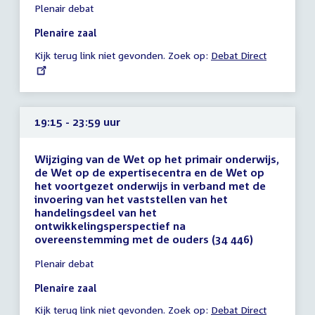
Plenair debat
vergadering
14:30
Plenaire zaal
-
Kijk terug link niet gevonden. Zoek op:
External
Debat Direct
23:59
link:
uur
19:15 - 23:59 uur
Wijziging van de Wet op het primair onderwijs,
de Wet op de expertisecentra en de Wet op
het voortgezet onderwijs in verband met de
invoering van het vaststellen van het
handelingsdeel van het
ontwikkelingsperspectief na
overeenstemming met de ouders (34 446)
Tijd
Plenair debat
vergadering
19:15
Plenaire zaal
-
Kijk terug link niet gevonden. Zoek op:
External
Debat Direct
23:59