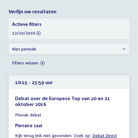
Verfijn uw resultaten
Verfijn
Actieve filters
uw
verwijder
12/10/2016
resultaten
filter
Kies periode
Filters wissen
10:15 - 23:59 uur
Debat over de Europese Top van 20 en 21
oktober 2016
Tijd
Plenair debat
vergadering
10:15
Plenaire zaal
-
Kijk terug link niet gevonden. Zoek op:
External
Debat Direct
23:59