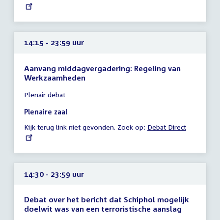
link:
uur
14:15 - 23:59 uur
Aanvang middagvergadering: Regeling van
Werkzaamheden
Tijd
Plenair debat
vergadering
14:15
Plenaire zaal
-
Kijk terug link niet gevonden. Zoek op:
External
Debat Direct
23:59
link:
uur
14:30 - 23:59 uur
Debat over het bericht dat Schiphol mogelijk
doelwit was van een terroristische aanslag
Tijd