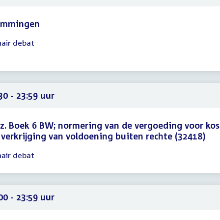
emmingen
nair debat
gadering
15
59
30 - 23:59 uur
z. Boek 6 BW; normering van de vergoeding voor ko
 verkrijging van voldoening buiten rechte (32418)
nair debat
gadering
30
59
00 - 23:59 uur