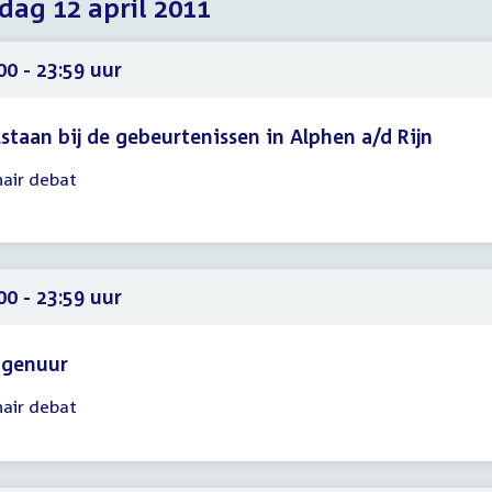
dag 12 april 2011
2011
2011
2011
00 - 23:59 uur
lstaan bij de gebeurtenissen in Alphen a/d Rijn
nair debat
gadering
00
59
00 - 23:59 uur
agenuur
nair debat
gadering
00