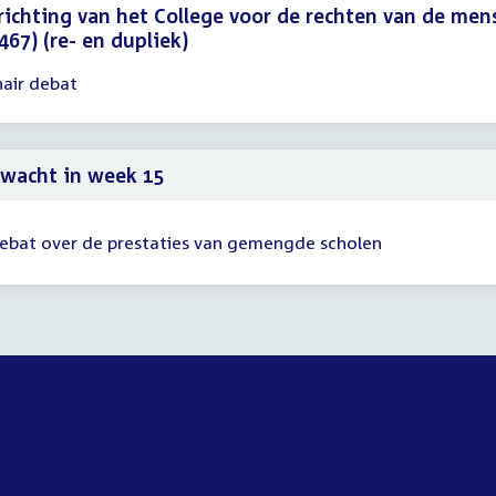
ichting van het College voor de rechten van de men
467) (re- en dupliek)
nair debat
gadering
00
59
wacht in week 15
ebat over de prestaties van gemengde scholen