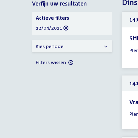
Dins
Verfijn uw resultaten
2011
2011
Verfijn
Actieve filters
14:
uw
verwijder
12/04/2011
resultaten
filter
Sti
Tijd
Kies periode
Ple
ver
14:
Filters wissen
-
23:
uur
14:
Vr
Tijd
Ple
ver
14:
-