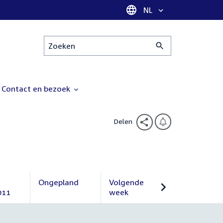
Taal selectie
NL
Zoeken
Contact en bezoek
Delen
Ongepland
Volgende
011
Ongepland
week
Volgende
week