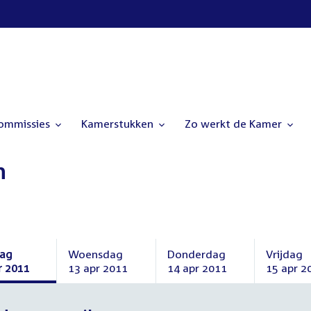
commissies
Kamerstukken
Zo werkt de Kamer
n
dag
Woensdag
Donderdag
Vrijdag
r 2011
13 apr 2011
14 apr 2011
15 apr 2
dag
Woensdag
Donderdag
Vrijdag
13
14
15
april
april
april