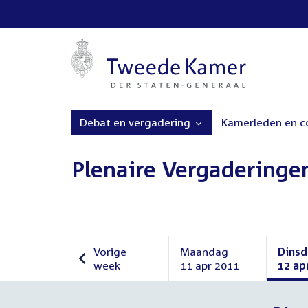
Debat en vergadering
Kamerleden en 
Plenaire Vergaderinge
Vorige
Maandag
Dins
week
11 apr 2011
12 ap
Vorige
Maandag
Dins
week
11
12
april
april