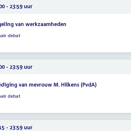
59
00 - 23:59 uur
geling van werkzaamheden
nair debat
gadering
00
59
00 - 23:59 uur
diging van mevrouw M. Hilkens (PvdA)
nair debat
gadering
00
59
15 - 23:59 uur