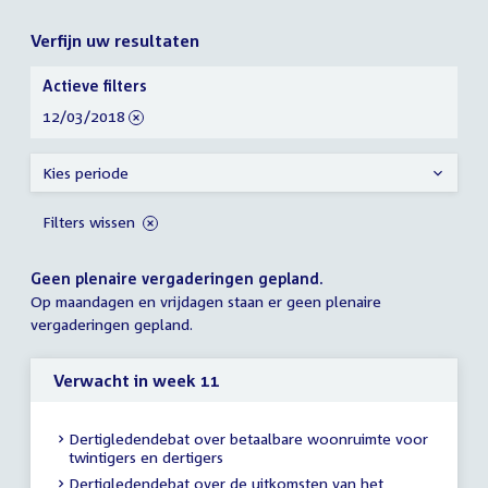
Verfijn uw resultaten
Verfijn
Actieve filters
uw
verwijder
12/03/2018
resultaten
filter
Kies periode
Filters wissen
Geen plenaire vergaderingen gepland.
Op maandagen en vrijdagen staan er geen plenaire
vergaderingen gepland.
Verwacht in week 11
Dertigledendebat over betaalbare woonruimte voor
twintigers en dertigers
Dertigledendebat over de uitkomsten van het