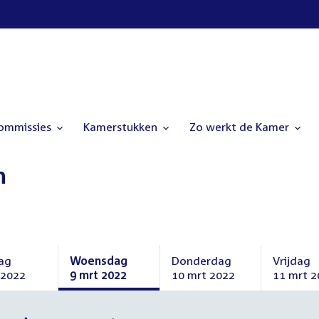
commissies
Kamerstukken
Zo werkt de Kamer
n
ag
Woensdag
Donderdag
Vrijdag
 2022
9 mrt 2022
10 mrt 2022
11 mrt 2
ag
Woensdag
Donderdag
Vrijdag
9
10
11
t
maart
maart
maart