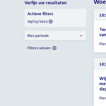
Woe
Verfijn uw resultaten
2022
2022
Verfijn
Actieve filters
10:
uw
verwijder
09/03/2022
resultaten
filter
Tw
van
Kies periode
Tijd
Ple
ver
Filters wissen
10:
-
10:
10:
uur
Wij
met
dag
Tijd
Ple
ver
10: