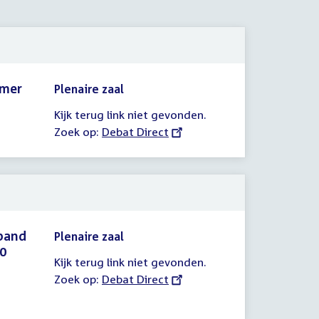
amer
Plenaire zaal
Kijk terug link niet gevonden.
Zoek op:
External
Debat Direct
link:
rband
Plenaire zaal
30
Kijk terug link niet gevonden.
Zoek op:
External
Debat Direct
link: