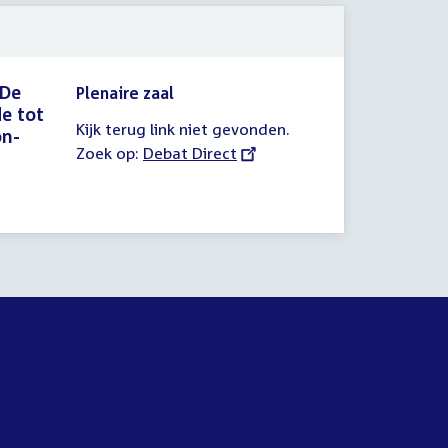
 De
Plenaire zaal
e tot
Kijk terug link niet gevonden.
on-
Zoek op:
External
Debat Direct
link: