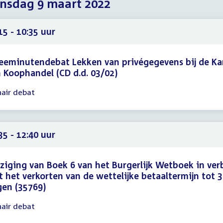
nsdag 9 maart 2022
2022
2022
2022
15 - 10:35 uur
eeminutendebat Lekken van privégegevens bij de K
 Koophandel (CD d.d. 03/02)
nair debat
gadering
15
35
35 - 12:40 uur
ziging van Boek 6 van het Burgerlijk Wetboek in ve
 het verkorten van de wettelijke betaaltermijn tot 
en (35769)
nair debat
gadering
35