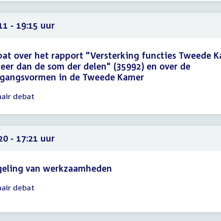
40
11 - 19:15 uur
at over het rapport "Versterking functies Tweede 
eer dan de som der delen" (35992) en over de
gangsvormen in de Tweede Kamer
nair debat
gadering
11
15
20 - 17:21 uur
geling van werkzaamheden
nair debat
gadering
20