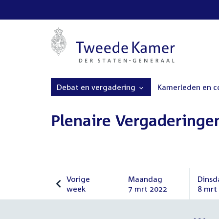
Debat en vergadering
Kamerleden en 
Plenaire Vergaderinge
Vorige
Maandag
Dinsd
week
7 mrt 2022
8 mrt
Vorige
Maandag
Dinsd
week
7
8
maart
maar