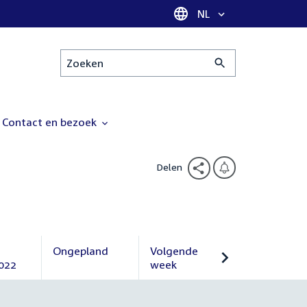
Taal selectie
NL
Zoeken
Contact en bezoek
Delen
Ongepland
Volgende
022
Ongepland
week
Volgende
week