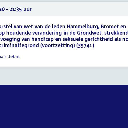
21
20 - 21:35 uur
rstel van wet van de leden Hammelburg, Bromet en
p houdende verandering in de Grondwet, strekkend
voeging van handicap en seksuele gerichtheid als n
criminatiegrond (voortzetting) (35741)
nair debat
gadering
20
35