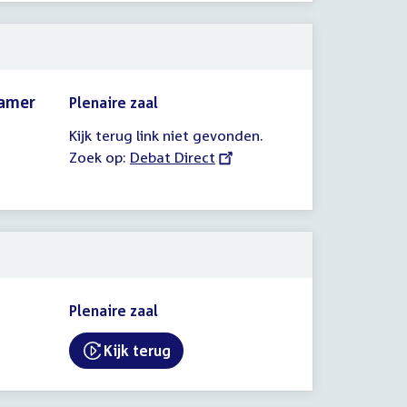
Kamer
Plenaire zaal
Kijk terug link niet gevonden.
Zoek op:
External
Debat Direct
link:
Plenaire zaal
Kijk terug
External link: