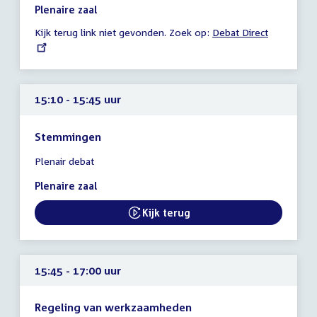
15:05
Plenaire zaal
-
Kijk terug link niet gevonden. Zoek op:
External
Debat Direct
15:10
link:
uur
15:10 - 15:45 uur
Stemmingen
Tijd
Plenair debat
vergadering
15:10
Plenaire zaal
-
15:45
Kijk terug
External link:
uur
15:45 - 17:00 uur
Regeling van werkzaamheden