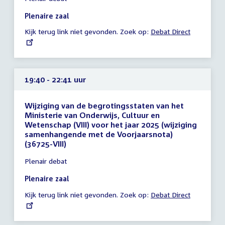
vergadering
19:20
Plenaire zaal
-
Kijk terug link niet gevonden. Zoek op:
External
Debat Direct
19:40
link:
uur
19:40 - 22:41 uur
Wijziging van de begrotingsstaten van het
Ministerie van Onderwijs, Cultuur en
Wetenschap (VIII) voor het jaar 2025 (wijziging
samenhangende met de Voorjaarsnota)
(36725-VIII)
Tijd
Plenair debat
vergadering
19:40
Plenaire zaal
-
Kijk terug link niet gevonden. Zoek op:
External
Debat Direct
22:41
link:
uur