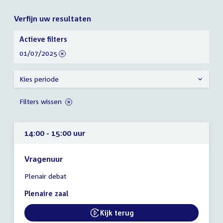
Verfijn uw resultaten
Verfijn
Actieve filters
uw
verwijder
01/07/2025
resultaten
filter
Kies periode
Filters wissen
14:00 - 15:00 uur
Vragenuur
Tijd
Plenair debat
vergadering
14:00
Plenaire zaal
-
15:00
Kijk terug
External link:
uur