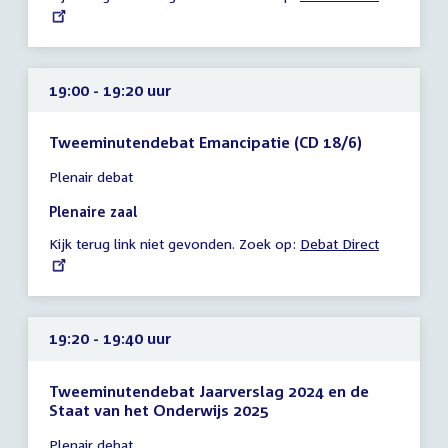
link:
uur
19:00 - 19:20 uur
Tweeminutendebat Emancipatie (CD 18/6)
Tijd
Plenair debat
vergadering
19:00
Plenaire zaal
-
Kijk terug link niet gevonden. Zoek op:
External
Debat Direct
19:20
link:
uur
19:20 - 19:40 uur
Tweeminutendebat Jaarverslag 2024 en de
Staat van het Onderwijs 2025
Tijd
Plenair debat