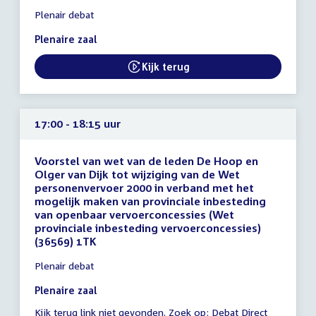
Tijd
Plenair debat
vergadering
15:45
Plenaire zaal
-
17:00
Kijk terug
External link:
uur
17:00 - 18:15 uur
Voorstel van wet van de leden De Hoop en
Olger van Dijk tot wijziging van de Wet
personenvervoer 2000 in verband met het
mogelijk maken van provinciale inbesteding
van openbaar vervoerconcessies (Wet
provinciale inbesteding vervoerconcessies)
(36569) 1TK
Tijd
Plenair debat
vergadering
17:00
Plenaire zaal
-
Kijk terug link niet gevonden. Zoek op:
External
Debat Direct
18:15