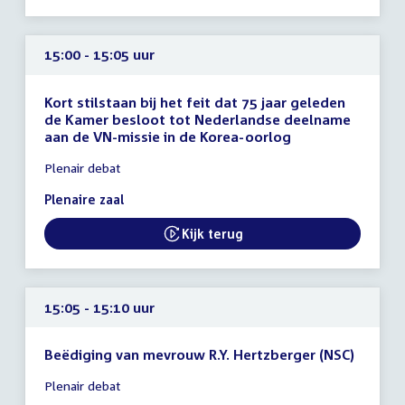
15:00 - 15:05 uur
Kort stilstaan bij het feit dat 75 jaar geleden
de Kamer besloot tot Nederlandse deelname
aan de VN-missie in de Korea-oorlog
Tijd
Plenair debat
vergadering
15:00
Plenaire zaal
-
15:05
Kijk terug
External link:
uur
15:05 - 15:10 uur
Beëdiging van mevrouw R.Y. Hertzberger (NSC)
Tijd
Plenair debat
vergadering