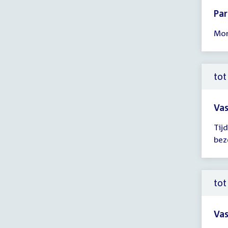
Pa
Tijd
Mon
ver
14:
-
17:
tot
uur
Vas
Tijd
Tij
ver
bez
tot
14:
uur
tot
Vas
Tijd