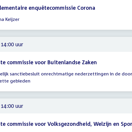
rlementaire enquêtecommissie Corona
a Keijzer
gadering
00
00
 14:00 uur
te commissie voor Buitenlandse Zaken
delijk sanctiebesluit onrechtmatige nederzettingen in de door
gadering
ette gebieden
00
 14:00 uur
te commissie voor Volksgezondheid, Welzijn en Spo