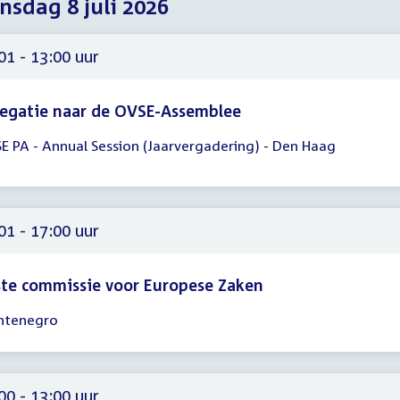
sdag 8 juli 2026
2026
2026
2026
01 - 13:00 uur
egatie naar de OVSE-Assemblee
E PA - Annual Session (Jaarvergadering) - Den Haag
gadering
01
00
01 - 17:00 uur
te commissie voor Europese Zaken
tenegro
gadering
01
00
00 - 13:00 uur