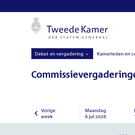
Debat en vergadering
Kamerleden en 
Commissievergadering
Vorige
Maandag
week
6 jul 2026
Vorige
Maandag
week
6
juli