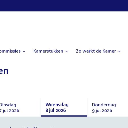
commissies
Kamerstukken
Zo werkt de Kamer
en
Dinsdag
Woensdag
Donderdag
7 jul 2026
8 jul 2026
9 jul 2026
Dinsdag
Woensdag
Donderdag
7
8
9
juli
juli
juli