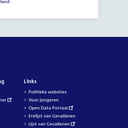
land-
ng
Links
Politieke websites
mer
Voor jongeren
External
Open Data Portaal
link:
Erelijst van Gevallenen
External
Lijst van Gevallenen