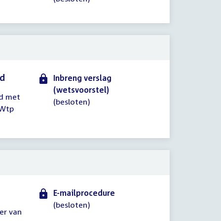
id
Inbreng verslag
(wetsvoorstel)
nd met
(besloten)
 Wtp
E-mailprocedure
(besloten)
ter van