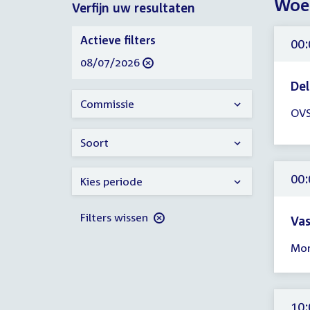
Woen
Verfijn uw resultaten
2026
Verfijn
Actieve filters
00:
uw
verwijder
08/07/2026
resultaten
filter
Del
Tijd
Commissie
OVS
ver
00:
Soort
-
13:
00:
Kies periode
uur
Filters wissen
Vas
Tijd
Mon
ver
00:
-
17:
10: