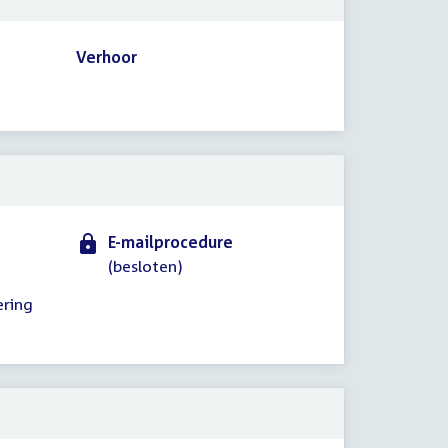
Verhoor
E-mailprocedure
(besloten)
ering