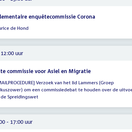
rlementaire enquêtecommissie Corona
rice de Hond
gadering
00
00
 12:00 uur
te commissie voor Asiel en Migratie
MAILPROCEDURE] Verzoek van het lid Lammers (Groep
gadering
kuszower) om een commissiedebat te houden over de uitvo
 de Spreidingswet
00
00 - 17:00 uur