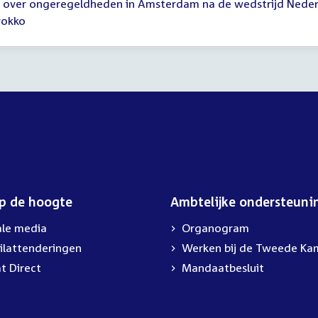
 over ongeregeldheden in Amsterdam na de wedstrijd Neder
okko
00
op de hoogte
Ambtelijke ondersteuni
ale media
Organogram
ilattenderingen
External
Werken bij de Tweede Ka
link:
t Direct
Mandaatbesluit