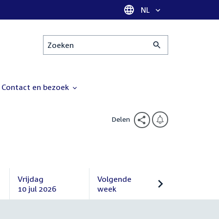
Taal selectie
NL
Zoeken
Contact en bezoek
Delen
Vrijdag
Volgende
10 jul 2026
week
Vrijdag
Volgende
10
week
juli