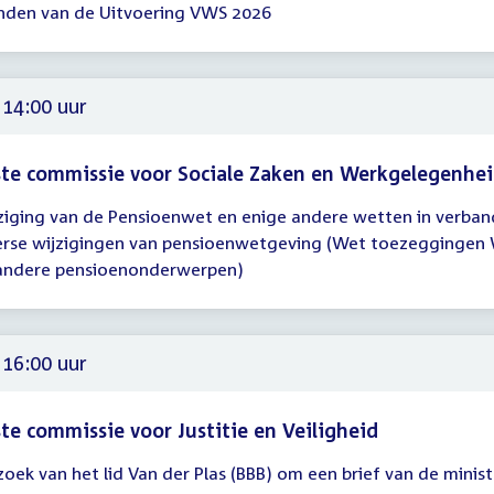
nden van de Uitvoering VWS 2026
gadering
00
 14:00 uur
te commissie voor Sociale Zaken en Werkgelegenhe
ziging van de Pensioenwet en enige andere wetten in verba
gadering
erse wijzigingen van pensioenwetgeving (Wet toezeggingen
andere pensioenonderwerpen)
00
 16:00 uur
te commissie voor Justitie en Veiligheid
zoek van het lid Van der Plas (BBB) om een brief van de minis
gadering