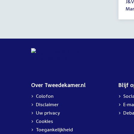
J&V
tot
Mar
16:
uur
Over Tweedekamer.nl
Blijf 
Colofon
Soci
Disclaimer
E-ma
Uw privacy
Deba
Cookies
Toegankelijkheid