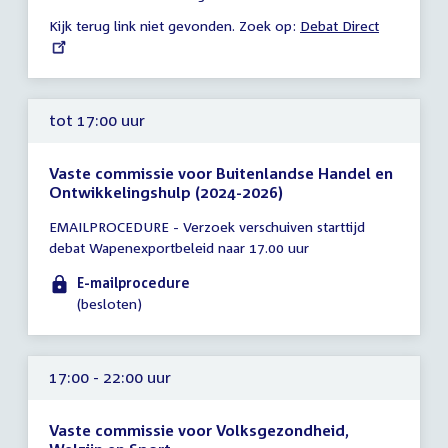
uur
Kijk terug link niet gevonden. Zoek op:
External
Debat Direct
link:
tot 17:00 uur
Vaste commissie voor Buitenlandse Handel en
Ontwikkelingshulp (2024-2026)
Tijd
EMAILPROCEDURE - Verzoek verschuiven starttijd
vergadering
debat Wapenexportbeleid naar 17.00 uur
tot
17:00
E-mailprocedure
uur
(besloten)
17:00 - 22:00 uur
Vaste commissie voor Volksgezondheid,