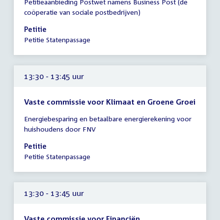
Petitieaanbieding Postwet namens Business Post (de
vergadering
coöperatie van sociale postbedrijven)
13:15
-
Petitie
13:30
Petitie Statenpassage
uur
13:30 - 13:45 uur
Vaste commissie voor Klimaat en Groene Groei
Tijd
Energiebesparing en betaalbare energierekening voor
vergadering
huishoudens door FNV
13:30
-
Petitie
13:45
Petitie Statenpassage
uur
13:30 - 13:45 uur
Vaste commissie voor Financiën