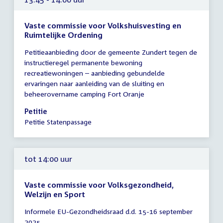
Vaste commissie voor Volkshuisvesting en
Ruimtelijke Ordening
Tijd
Petitieaanbieding door de gemeente Zundert tegen de
vergadering
instructieregel permanente bewoning
13:45
recreatiewoningen – aanbieding gebundelde
-
ervaringen naar aanleiding van de sluiting en
14:00
beheerovername camping Fort Oranje
uur
Petitie
Petitie Statenpassage
tot 14:00 uur
Vaste commissie voor Volksgezondheid,
Welzijn en Sport
Tijd
Informele EU-Gezondheidsraad d.d. 15-16 september
vergadering
2025