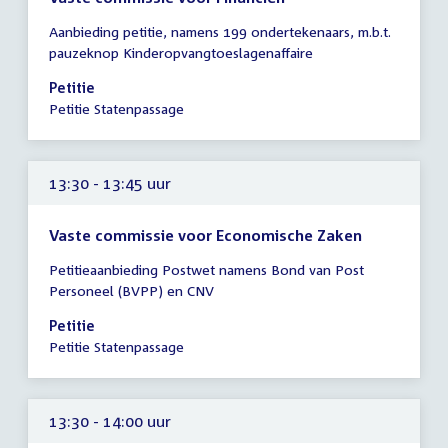
Tijd
Aanbieding petitie, namens 199 ondertekenaars, m.b.t.
vergadering
pauzeknop Kinderopvangtoeslagenaffaire
13:30
-
Petitie
13:45
Petitie Statenpassage
uur
13:30 - 13:45 uur
Vaste commissie voor Economische Zaken
Tijd
Petitieaanbieding Postwet namens Bond van Post
vergadering
Personeel (BVPP) en CNV
13:30
-
Petitie
13:45
Petitie Statenpassage
uur
13:30 - 14:00 uur