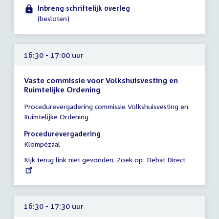
14:00
Inbreng schriftelijk overleg
uur
(besloten)
16:30 - 17:00 uur
Vaste commissie voor Volkshuisvesting en
Ruimtelijke Ordening
Tijd
Procedurevergadering commissie Volkshuisvesting en
vergadering
Ruimtelijke Ordening
16:30
-
Procedurevergadering
17:00
Klompézaal
uur
Kijk terug link niet gevonden. Zoek op:
External
Debat Direct
link:
16:30 - 17:30 uur