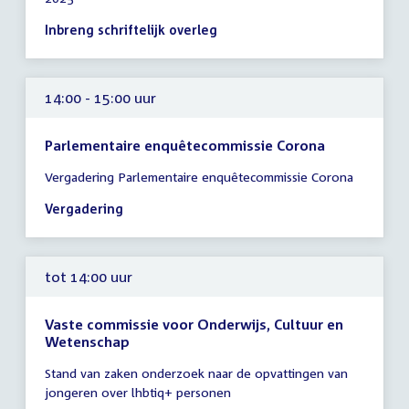
tot
14:00
Inbreng schriftelijk overleg
uur
14:00 - 15:00 uur
Parlementaire enquêtecommissie Corona
Tijd
Vergadering Parlementaire enquêtecommissie Corona
vergadering
14:00
Vergadering
-
15:00
uur
tot 14:00 uur
Vaste commissie voor Onderwijs, Cultuur en
Wetenschap
Tijd
Stand van zaken onderzoek naar de opvattingen van
vergadering
jongeren over lhbtiq+ personen
tot