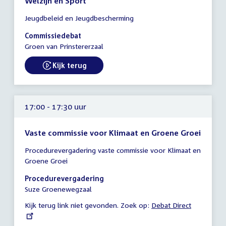
Welzijn en Sport
Tijd
Jeugdbeleid en Jeugdbescherming
vergadering
17:00
Commissiedebat
-
Groen van Prinstererzaal
22:00
uur
Kijk terug
External link:
17:00 - 17:30 uur
Vaste commissie voor Klimaat en Groene Groei
Tijd
Procedurevergadering vaste commissie voor Klimaat en
vergadering
Groene Groei
17:00
-
Procedurevergadering
17:30
Suze Groenewegzaal
uur
Kijk terug link niet gevonden. Zoek op:
External
Debat Direct
link: