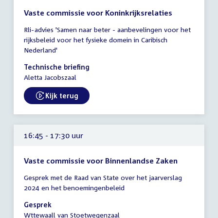
Vaste commissie voor Koninkrijksrelaties
Tijd
Rli-advies 'Samen naar beter - aanbevelingen voor het
vergadering
rijksbeleid voor het fysieke domein in Caribisch
16:30
Nederland'
-
17:30
Technische briefing
uur
Aletta Jacobszaal
Kijk terug
External link:
16:45 - 17:30 uur
Vaste commissie voor Binnenlandse Zaken
Tijd
Gesprek met de Raad van State over het jaarverslag
vergadering
2024 en het benoemingenbeleid
16:45
-
Gesprek
17:30
Wttewaall van Stoetwegenzaal