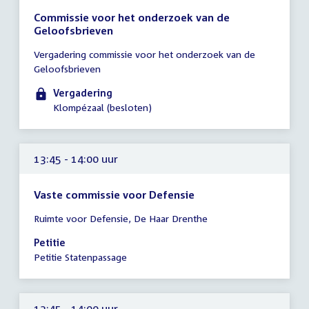
Commissie voor het onderzoek van de
Geloofsbrieven
Tijd
Vergadering commissie voor het onderzoek van de
vergadering
Geloofsbrieven
13:30
-
Vergadering
14:00
Klompézaal (besloten)
uur
13:45 - 14:00 uur
Vaste commissie voor Defensie
Tijd
Ruimte voor Defensie, De Haar Drenthe
vergadering
13:45
Petitie
-
Petitie Statenpassage
14:00
uur
13:45 - 14:00 uur