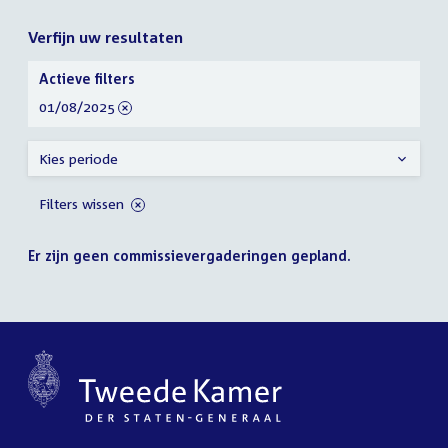
Verfijn uw resultaten
Verfijn
Actieve filters
uw
verwijder
01/08/2025
resultaten
filter
Kies periode
Filters wissen
Er zijn geen commissievergaderingen gepland.