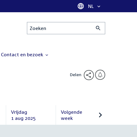
Taal selectie
NL
Zoeken
Contact en bezoek
Delen
Vrijdag
Volgende
1 aug 2025
week
Vrijdag
Volgende
1
week
augustus