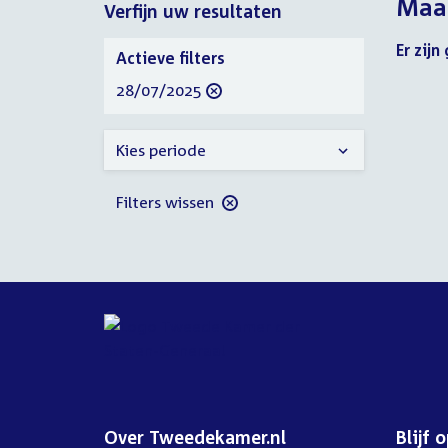
Maan
Verfijn uw resultaten
2025
Verfijn
Er zij
Actieve filters
uw
verwijder
28/07/2025
resultaten
filter
Kies periode
Filters wissen
Over Tweedekamer.nl
Blijf 