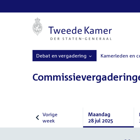
Debat en vergadering
Kamerleden en 
Commissievergadering
Vorige
Maandag
week
28 jul 2025
Vorige
Maandag
week
28
juli