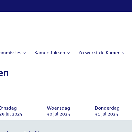
commissies
Kamerstukken
Zo werkt de Kamer
en
Dinsdag
Woensdag
Donderdag
29 jul 2025
30 jul 2025
31 jul 2025
Dinsdag
Woensdag
Donderdag
29
30
31
juli
juli
juli