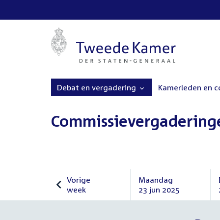
Debat en vergadering
Kamerleden en 
Commissievergadering
Vorige
Maandag
week
23 jun 2025
Vorige
Maandag
week
23
juni