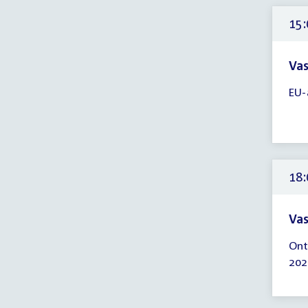
14:
uur
15:
Vas
Tijd
EU-
ver
15:
-
18:
uur
18:
Vas
Tijd
Ont
ver
202
18:
-
22: