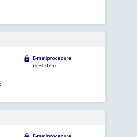
E-mailprocedure
(besloten)
t
E-mailprocedure