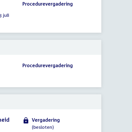
Procedurevergadering
 juli
Procedurevergadering
heid
Vergadering
(besloten)