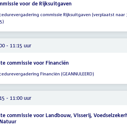
missie voor de Rijksuitgaven
cedurevergadering commissie Rijksuitgaven (verplaatst naar 3
gadering
5)
00
15
00 - 11:15 uur
te commissie voor Financiën
cedurevergadering Financiën (GEANNULEERD)
gadering
00
15
15 - 11:00 uur
te commissie voor Landbouw, Visserij, Voedselzeker
 Natuur