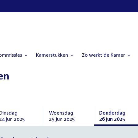
commissies
Kamerstukken
Zo werkt de Kamer
en
Dinsdag
Woensdag
Donderdag
24 jun 2025
25 jun 2025
26 jun 2025
Dinsdag
Woensdag
Donderdag
24
25
26
juni
juni
juni