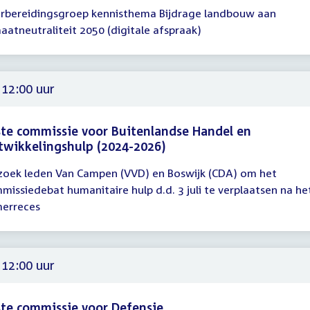
rbereidingsgroep kennisthema Bijdrage landbouw aan
gadering
maatneutraliteit 2050 (digitale afspraak)
15
00
 12:00 uur
te commissie voor Buitenlandse Handel en
wikkelingshulp (2024-2026)
zoek leden Van Campen (VVD) en Boswijk (CDA) om het
gadering
missiedebat humanitaire hulp d.d. 3 juli te verplaatsen na he
erreces
00
 12:00 uur
te commissie voor Defensie