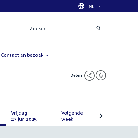
Taal selectie
NL
Zoeken
Contact en bezoek
Delen
Vrijdag
Volgende
27 jun 2025
week
Vrijdag
Volgende
27
week
juni