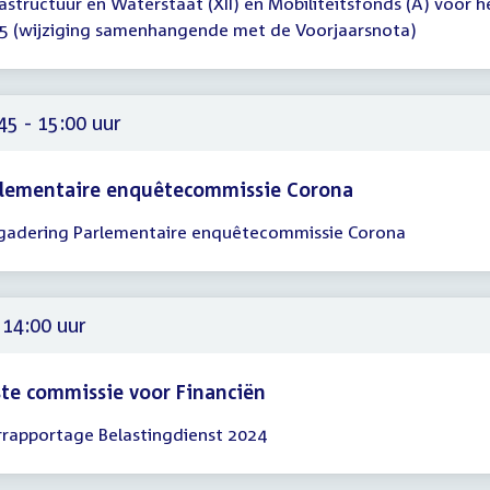
rastructuur en Waterstaat (XII) en Mobiliteitsfonds (A) voor h
00
5 (wijziging samenhangende met de Voorjaarsnota)
00
45 - 15:00 uur
rlementaire enquêtecommissie Corona
gadering Parlementaire enquêtecommissie Corona
gadering
45
00
 14:00 uur
te commissie voor Financiën
rrapportage Belastingdienst 2024
gadering