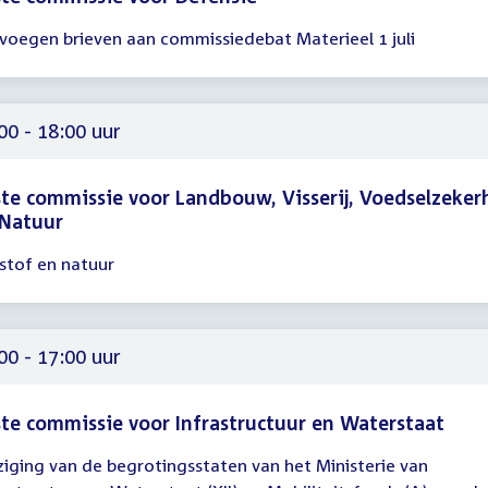
voegen brieven aan commissiedebat Materieel 1 juli
gadering
00
00 - 18:00 uur
te commissie voor Landbouw, Visserij, Voedselzeker
 Natuur
kstof en natuur
gadering
00
00
00 - 17:00 uur
te commissie voor Infrastructuur en Waterstaat
ziging van de begrotingsstaten van het Ministerie van
gadering