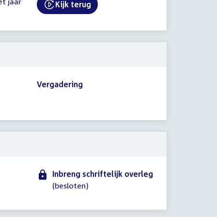
et jaar
Kijk terug
External link:
Vergadering
Inbreng schriftelijk overleg
(besloten)