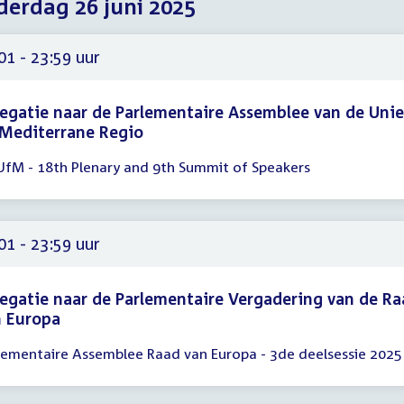
erdag 26 juni 2025
2025
2025
2025
01 - 23:59 uur
egatie naar de Parlementaire Assemblee van de Unie
 Mediterrane Regio
UfM - 18th Plenary and 9th Summit of Speakers
gadering
01
59
01 - 23:59 uur
egatie naar de Parlementaire Vergadering van de R
n Europa
lementaire Assemblee Raad van Europa - 3de deelsessie 2025
gadering
01