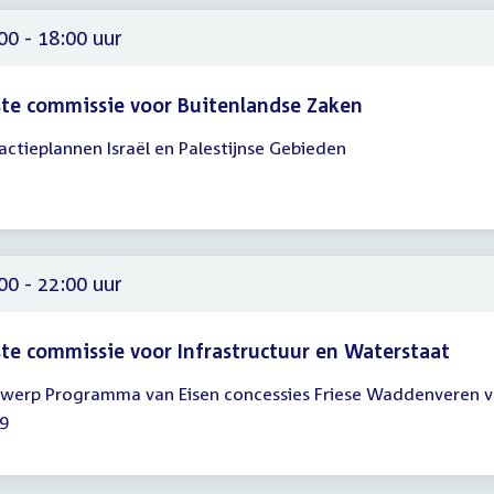
00
00 - 18:00 uur
te commissie voor Buitenlandse Zaken
actieplannen Israël en Palestijnse Gebieden
gadering
00
00
00 - 22:00 uur
te commissie voor Infrastructuur en Waterstaat
werp Programma van Eisen concessies Friese Waddenveren 
gadering
9
00
00