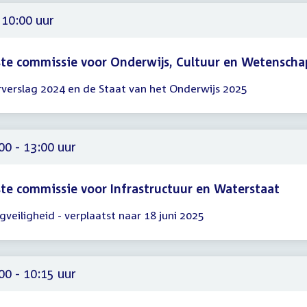
59
 10:00 uur
te commissie voor Onderwijs, Cultuur en Wetenscha
rverslag 2024 en de Staat van het Onderwijs 2025
gadering
00
00 - 13:00 uur
te commissie voor Infrastructuur en Waterstaat
egveiligheid - verplaatst naar 18 juni 2025
gadering
00
00
00 - 10:15 uur