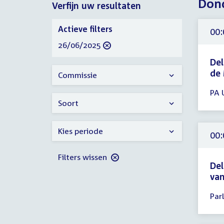
Dond
Verfijn uw resultaten
2025
Verfijn
Actieve filters
00:
uw
verwijder
26/06/2025
resultaten
filter
Del
de
Commissie
Tijd
PA 
ver
Soort
00:
-
Kies periode
23:
00:
uur
Filters wissen
Del
va
Tijd
Par
ver
00: