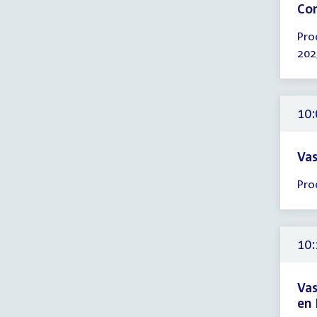
Com
Tijd
Pro
ver
202
10:
-
10:
uur
10:
Vas
Tijd
Pro
ver
10:
-
11:
10:
uur
Vas
en