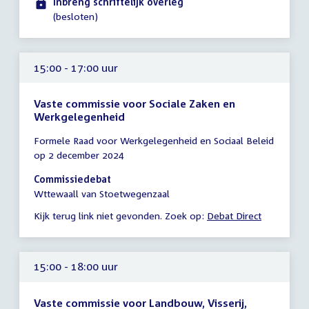
Inbreng schriftelijk overleg
(besloten)
15:00 - 17:00 uur
Vaste commissie voor Sociale Zaken en
Werkgelegenheid
Tijd
Formele Raad voor Werkgelegenheid en Sociaal Beleid
vergadering
op 2 december 2024
15:00
-
Commissiedebat
17:00
Wttewaall van Stoetwegenzaal
uur
Kijk terug link niet gevonden. Zoek op:
Debat Direct
15:00 - 18:00 uur
Vaste commissie voor Landbouw, Visserij,