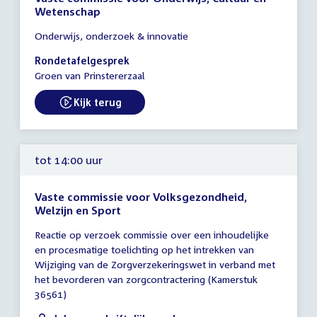
Wetenschap
Tijd
Onderwijs, onderzoek & innovatie
vergadering
14:00
Rondetafelgesprek
-
Groen van Prinstererzaal
16:00
uur
Kijk terug
tot 14:00 uur
Vaste commissie voor Volksgezondheid,
Welzijn en Sport
Tijd
Reactie op verzoek commissie over een inhoudelijke
vergadering
en procesmatige toelichting op het intrekken van
tot
Wijziging van de Zorgverzekeringswet in verband met
14:00
het bevorderen van zorgcontractering (Kamerstuk
uur
36561)