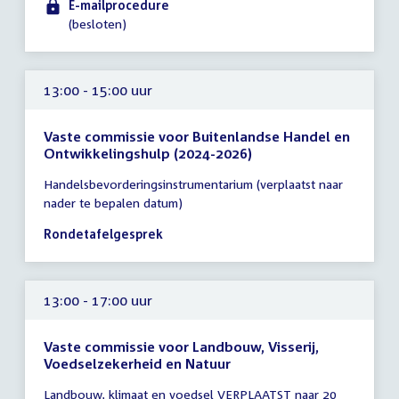
E-mailprocedure
(besloten)
13:00 - 15:00 uur
Vaste commissie voor Buitenlandse Handel en
Ontwikkelingshulp (2024-2026)
Tijd
Handelsbevorderingsinstrumentarium (verplaatst naar
vergadering
nader te bepalen datum)
13:00
-
Rondetafelgesprek
15:00
uur
13:00 - 17:00 uur
Vaste commissie voor Landbouw, Visserij,
Voedselzekerheid en Natuur
Tijd
Landbouw, klimaat en voedsel VERPLAATST naar 20