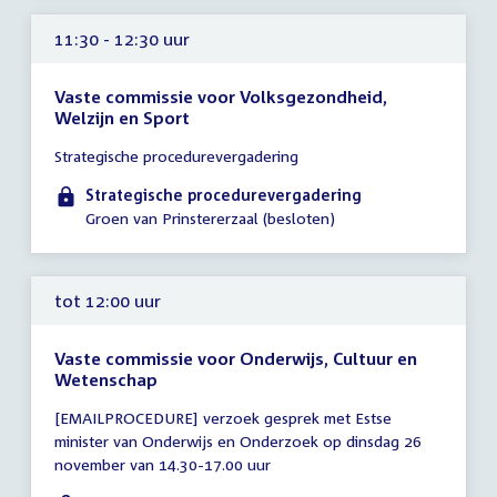
11:30 - 12:30 uur
Vaste commissie voor Volksgezondheid,
Welzijn en Sport
Tijd
Strategische procedurevergadering
vergadering
11:30
Strategische procedurevergadering
-
Groen van Prinstererzaal (besloten)
12:30
uur
tot 12:00 uur
Vaste commissie voor Onderwijs, Cultuur en
Wetenschap
Tijd
[EMAILPROCEDURE] verzoek gesprek met Estse
vergadering
minister van Onderwijs en Onderzoek op dinsdag 26
tot
november van 14.30-17.00 uur
12:00
uur