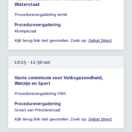
Waterstaat
Tijd
Procedurevergadering IenW
vergadering
10:15
Procedurevergadering
-
Klompézaal
11:15
Kijk terug link niet gevonden. Zoek op:
Debat Direct
uur
10:15 - 11:30 uur
Vaste commissie voor Volksgezondheid,
Welzijn en Sport
Tijd
Procedurevergadering VWS
vergadering
10:15
Procedurevergadering
-
Groen van Prinstererzaal
11:30
Kijk terug link niet gevonden. Zoek op:
Debat Direct
uur