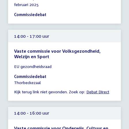
vergadering
februari 2025
13:00
-
Commissiedebat
17:00
uur
14:00 - 17:00 uur
Vaste commissie voor Volksgezondheid,
Welzijn en Sport
Tijd
EU gezondheidsraad
vergadering
14:00
Commissiedebat
-
Thorbeckezaal
17:00
Kijk terug link niet gevonden. Zoek op:
Debat Direct
uur
14:00 - 16:00 uur
Vaste commissie voor Onderwijs, Cultuur en