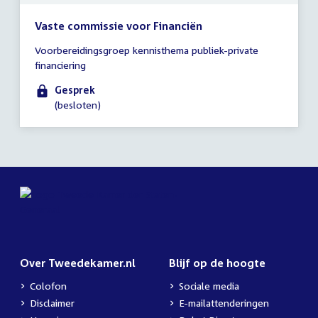
Vaste commissie voor Financiën
Tijd
Voorbereidingsgroep kennisthema publiek-private
vergadering
financiering
16:00
-
Gesprek
16:45
(besloten)
uur
Over Tweedekamer.nl
Blijf op de hoogte
Colofon
Sociale media
Disclaimer
E-mailattenderingen