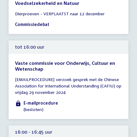
Voedselzekerheid en Natuur
Tijd
Dierproeven - VERPLAATST naar 12 december
vergadering
15:00
Commissiedebat
-
18:00
uur
tot 16:00 uur
Vaste commissie voor Onderwijs, Cultuur en
Wetenschap
Tijd
[EMAILPROCEDURE] verzoek gesprek met de Chinese
vergadering
Association for International Understanding (CAFIU) op
tot
vrijdag 29 november 2024
16:00
uur
E-mailprocedure
(besloten)
16:00 - 16:45 uur