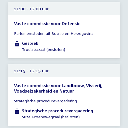
11:00 - 12:00 uur
Vaste commissie voor Defensie
Tijd
Parlementsleden uit Bosnië en Herzegovina
vergadering
11:00
Gesprek
-
Troelstrazaal (besloten)
12:00
uur
11:15 - 12:15 uur
Vaste commissie voor Landbouw, Visserij,
Voedselzekerheid en Natuur
Tijd
Strategische procedurevergadering
vergadering
11:15
Strategische procedurevergadering
-
Suze Groenewegzaal (besloten)
12:15
uur