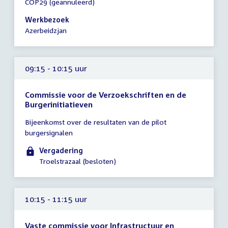
COP29 (geannuleerd)
vergadering
00:01
Werkbezoek
-
Azerbeidzjan
18:00
uur
09:15 - 10:15 uur
Commissie voor de Verzoekschriften en de
Burgerinitiatieven
Tijd
Bijeenkomst over de resultaten van de pilot
vergadering
burgersignalen
09:15
-
Vergadering
10:15
Troelstrazaal (besloten)
uur
10:15 - 11:15 uur
Vaste commissie voor Infrastructuur en