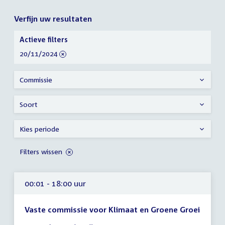
Verfijn uw resultaten
Verfijn
Actieve filters
uw
verwijder
20/11/2024
resultaten
filter
Commissie
Soort
Kies periode
Filters wissen
00:01 - 18:00 uur
Vaste commissie voor Klimaat en Groene Groei
Tijd