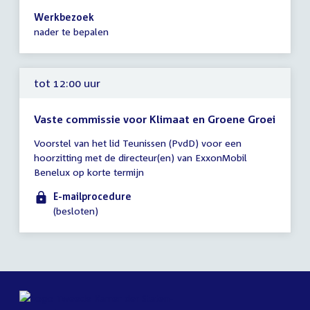
09:00
Werkbezoek
-
nader te bepalen
14:30
uur
tot 12:00 uur
Vaste commissie voor Klimaat en Groene Groei
Tijd
Voorstel van het lid Teunissen (PvdD) voor een
vergadering
hoorzitting met de directeur(en) van ExxonMobil
tot
Benelux op korte termijn
12:00
uur
E-mailprocedure
(besloten)