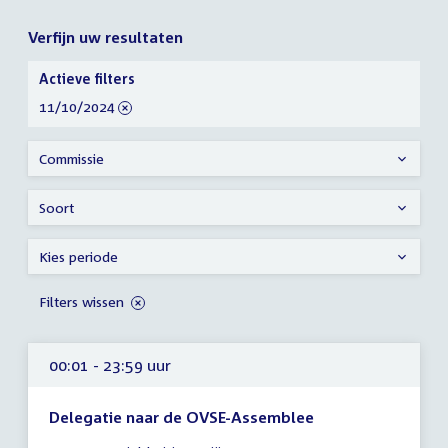
Verfijn uw resultaten
Verfijn
Actieve filters
uw
verwijder
11/10/2024
resultaten
filter
Commissie
Soort
Kies periode
Filters wissen
00:01 - 23:59 uur
Delegatie naar de OVSE-Assemblee
Tijd