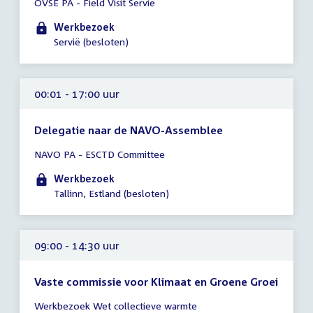
OVSE PA - Field Visit Servië
vergadering
00:01
Werkbezoek
-
Servië (besloten)
23:59
uur
00:01 - 17:00 uur
Delegatie naar de NAVO-Assemblee
Tijd
NAVO PA - ESCTD Committee
vergadering
00:01
Werkbezoek
-
Tallinn, Estland (besloten)
17:00
uur
09:00 - 14:30 uur
Vaste commissie voor Klimaat en Groene Groei
Tijd
Werkbezoek Wet collectieve warmte
vergadering