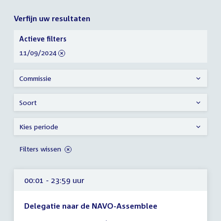
Verfijn uw resultaten
Verfijn
Actieve filters
uw
verwijder
11/09/2024
resultaten
filter
Commissie
Soort
Kies periode
Filters wissen
00:01 - 23:59 uur
Delegatie naar de NAVO-Assemblee
Tijd