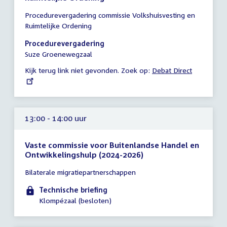
Tijd
Procedurevergadering commissie Volkshuisvesting en
vergadering
Ruimtelijke Ordening
12:15
-
Procedurevergadering
13:15
Suze Groenewegzaal
uur
Kijk terug link niet gevonden. Zoek op:
External
Debat Direct
link:
13:00 - 14:00 uur
Vaste commissie voor Buitenlandse Handel en
Ontwikkelingshulp (2024-2026)
Tijd
Bilaterale migratiepartnerschappen
vergadering
13:00
Technische briefing
-
Klompézaal (besloten)
14:00
uur