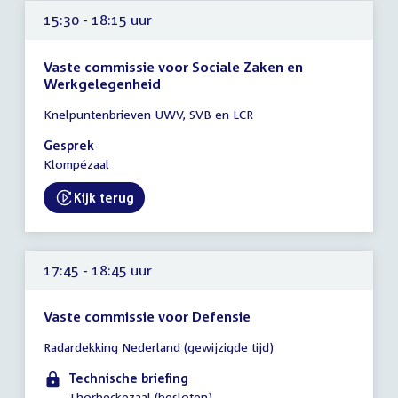
15:30 - 18:15 uur
Vaste commissie voor Sociale Zaken en
Werkgelegenheid
Tijd
Knelpuntenbrieven UWV, SVB en LCR
vergadering
15:30
Gesprek
-
Klompézaal
18:15
uur
Kijk terug
External link:
17:45 - 18:45 uur
Vaste commissie voor Defensie
Tijd
Radardekking Nederland (gewijzigde tijd)
vergadering
17:45
Technische briefing
-
Thorbeckezaal (besloten)