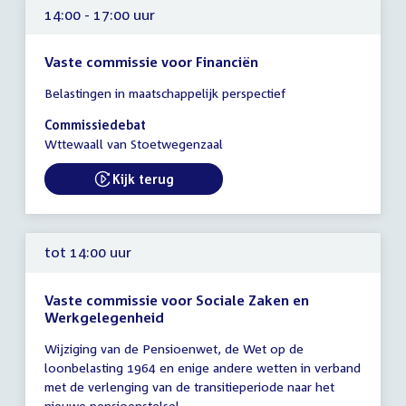
14:00 - 17:00 uur
Vaste commissie voor Financiën
Tijd
Belastingen in maatschappelijk perspectief
vergadering
14:00
Commissiedebat
-
Wttewaall van Stoetwegenzaal
17:00
uur
Kijk terug
External link:
tot 14:00 uur
Vaste commissie voor Sociale Zaken en
Werkgelegenheid
Tijd
Wijziging van de Pensioenwet, de Wet op de
vergadering
loonbelasting 1964 en enige andere wetten in verband
tot
met de verlenging van de transitieperiode naar het
14:00
nieuwe pensioenstelsel