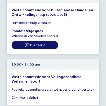
Vaste commissie voor Buitenlandse Handel en
Ontwikkelingshulp (2024-2026)
Tijd
Humanitaire hulp Oekraïne
vergadering
10:00
Rondetafelgesprek
-
Wttewaall van Stoetwegenzaal
12:30
uur
Kijk terug
External link:
10:00 - 14:00 uur
Vaste commissie voor Volksgezondheid,
Welzijn en Sport
Tijd
Publieke gezondheidszorg (tot nader order uitgesteld)
vergadering
10:00
Commissiedebat
-
14:00