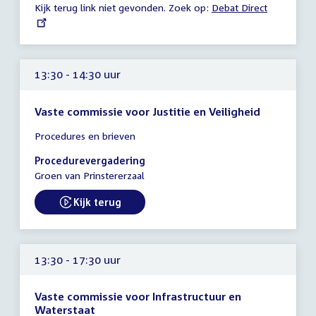
Kijk terug link niet gevonden. Zoek op:
External
Debat Direct
uur
link:
13:30 - 14:30 uur
Vaste commissie voor Justitie en Veiligheid
Tijd
Procedures en brieven
vergadering
13:30
Procedurevergadering
-
Groen van Prinstererzaal
14:30
uur
Kijk terug
External link:
13:30 - 17:30 uur
Vaste commissie voor Infrastructuur en
Waterstaat