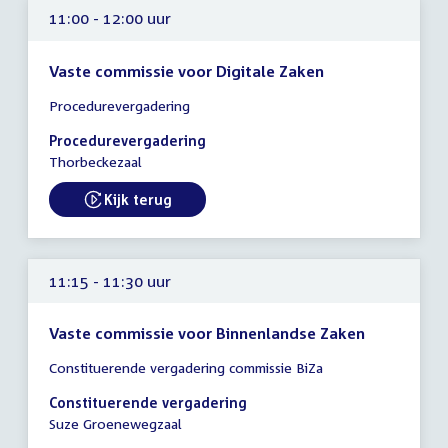
11:00 - 12:00 uur
Vaste commissie voor Digitale Zaken
Tijd
Procedurevergadering
vergadering
11:00
Procedurevergadering
-
Thorbeckezaal
12:00
uur
Kijk terug
External link:
11:15 - 11:30 uur
Vaste commissie voor Binnenlandse Zaken
Tijd
Constituerende vergadering commissie BiZa
vergadering
11:15
Constituerende vergadering
-
Suze Groenewegzaal
11:30