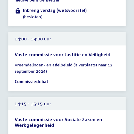
uur
Inbreng verslag (wetsvoorstel)
(besloten)
14:00 - 19:00 uur
Vaste commissie voor Justitie en Veiligheid
Tijd
Vreemdelingen- en asielbeleid (is verplaatst naar 12
vergadering
september 2024)
14:00
-
Commissiedebat
19:00
uur
14:15 - 15:15 uur
Vaste commissie voor Sociale Zaken en
Werkgelegenheid
Tijd