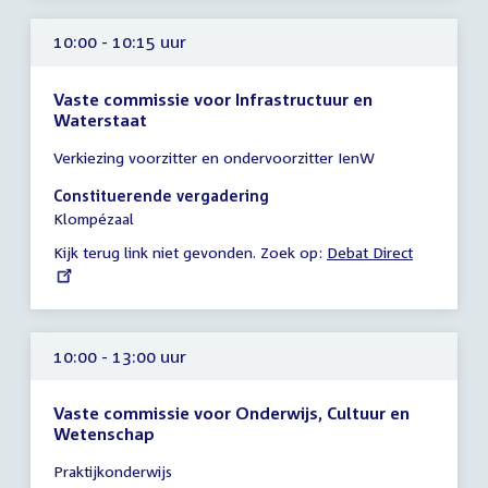
uur
10:00 - 10:15 uur
Vaste commissie voor Infrastructuur en
Waterstaat
Tijd
Verkiezing voorzitter en ondervoorzitter IenW
vergadering
10:00
Constituerende vergadering
-
Klompézaal
10:15
Kijk terug link niet gevonden. Zoek op:
External
Debat Direct
uur
link:
10:00 - 13:00 uur
Vaste commissie voor Onderwijs, Cultuur en
Wetenschap
Tijd
Praktijkonderwijs
vergadering