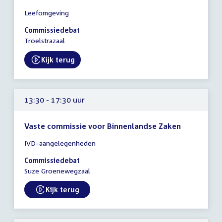
Tijd
Leefomgeving
vergadering
13:30
Commissiedebat
-
Troelstrazaal
17:30
uur
Kijk terug
External link:
13:30 - 17:30 uur
Vaste commissie voor Binnenlandse Zaken
Tijd
IVD-aangelegenheden
vergadering
13:30
Commissiedebat
-
Suze Groenewegzaal
17:30
uur
Kijk terug
External link: