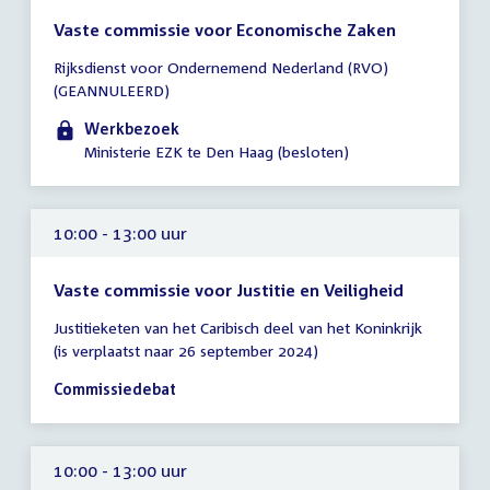
Vaste commissie voor Economische Zaken
Tijd
Rijksdienst voor Ondernemend Nederland (RVO)
vergadering
(GEANNULEERD)
10:00
-
Werkbezoek
12:00
Ministerie EZK te Den Haag (besloten)
uur
10:00 - 13:00 uur
Vaste commissie voor Justitie en Veiligheid
Tijd
Justitieketen van het Caribisch deel van het Koninkrijk
vergadering
(is verplaatst naar 26 september 2024)
10:00
-
Commissiedebat
13:00
uur
10:00 - 13:00 uur