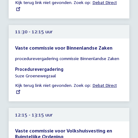
Kijk terug link niet gevonden. Zoek op:
External
Debat Direct
uur
link:
11:30 - 12:15 uur
Vaste commissie voor Binnenlandse Zaken
Tijd
procedurevergadering commissie Binnenlandse Zaken
vergadering
11:30
Procedurevergadering
-
Suze Groenewegzaal
12:15
Kijk terug link niet gevonden. Zoek op:
External
Debat Direct
uur
link:
12:15 - 13:15 uur
Vaste commissie voor Volkshuisvesting en
Ruimtelijke Ordening