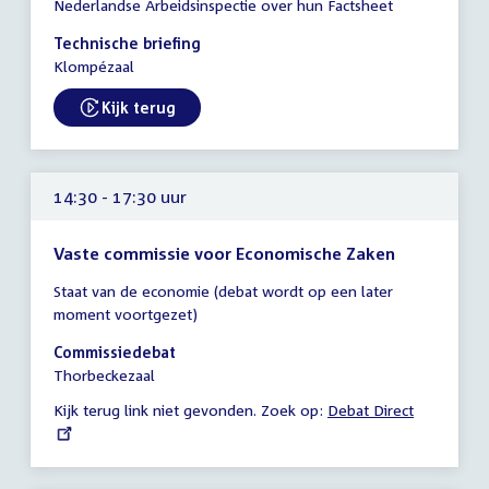
Nederlandse Arbeidsinspectie over hun Factsheet
vergadering
14:15
Technische briefing
-
Klompézaal
15:15
uur
Kijk terug
External link:
14:30 - 17:30 uur
Vaste commissie voor Economische Zaken
Tijd
Staat van de economie (debat wordt op een later
vergadering
moment voortgezet)
14:30
-
Commissiedebat
17:30
Thorbeckezaal
uur
Kijk terug link niet gevonden. Zoek op:
External
Debat Direct
link: