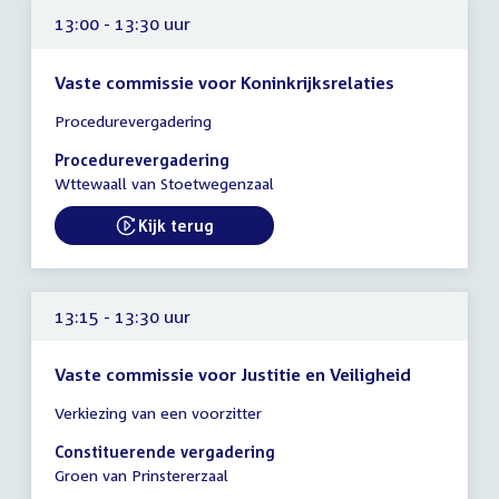
13:00 - 13:30 uur
Vaste commissie voor Koninkrijksrelaties
Tijd
Procedurevergadering
vergadering
13:00
Procedurevergadering
-
Wttewaall van Stoetwegenzaal
13:30
uur
Kijk terug
External link:
13:15 - 13:30 uur
Vaste commissie voor Justitie en Veiligheid
Tijd
Verkiezing van een voorzitter
vergadering
13:15
Constituerende vergadering
-
Groen van Prinstererzaal
13:30