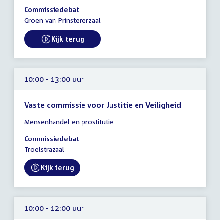
10:00
Commissiedebat
-
Groen van Prinstererzaal
13:00
uur
Kijk terug
External link:
10:00 - 13:00 uur
Vaste commissie voor Justitie en Veiligheid
Tijd
Mensenhandel en prostitutie
vergadering
10:00
Commissiedebat
-
Troelstrazaal
13:00
uur
Kijk terug
External link:
10:00 - 12:00 uur