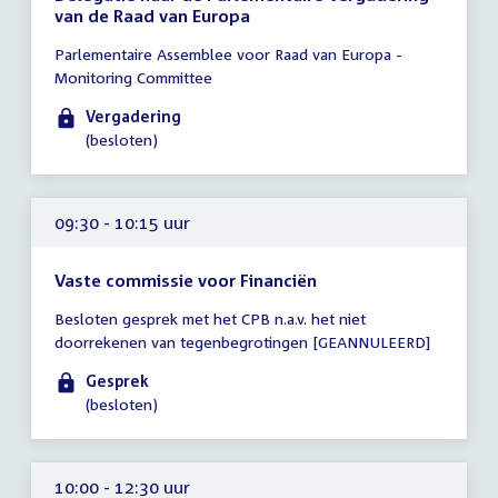
van de Raad van Europa
Tijd
Parlementaire Assemblee voor Raad van Europa -
vergadering
Monitoring Committee
09:00
-
Vergadering
17:00
(besloten)
uur
09:30 - 10:15 uur
Vaste commissie voor Financiën
Tijd
Besloten gesprek met het CPB n.a.v. het niet
vergadering
doorrekenen van tegenbegrotingen [GEANNULEERD]
09:30
-
Gesprek
10:15
(besloten)
uur
10:00 - 12:30 uur