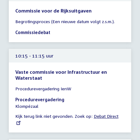
Commissie voor de Rijksuitgaven
Tijd
Begrotingsproces (Een nieuwe datum volgt z.s.m.).
vergadering
10:00
Commissiedebat
-
13:00
uur
10:15 - 11:15 uur
Vaste commissie voor Infrastructuur en
Waterstaat
Tijd
Procedurevergadering IenW
vergadering
10:15
Procedurevergadering
-
Klompézaal
11:15
Kijk terug link niet gevonden. Zoek op:
External
Debat Direct
uur
link: