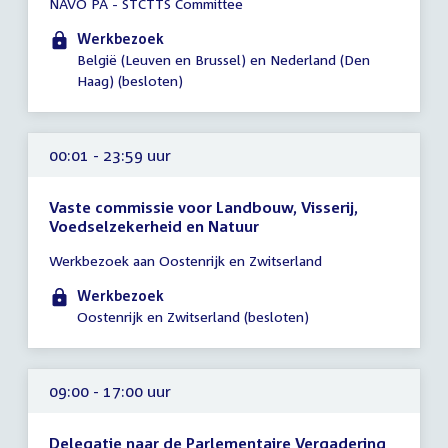
NAVO PA - STCTTS Committee
vergadering
00:01
Werkbezoek
-
België (Leuven en Brussel) en Nederland (Den
23:59
Haag) (besloten)
uur
00:01 - 23:59 uur
Vaste commissie voor Landbouw, Visserij,
Voedselzekerheid en Natuur
Tijd
Werkbezoek aan Oostenrijk en Zwitserland
vergadering
00:01
Werkbezoek
-
Oostenrijk en Zwitserland (besloten)
23:59
uur
09:00 - 17:00 uur
Delegatie naar de Parlementaire Vergadering