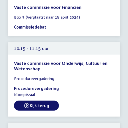
Vaste commissie voor Financiën
Tijd
Box 3 (Verplaatst naar 18 april 2024)
vergadering
10:00
Commissiedebat
-
13:00
uur
10:15 - 11:15 uur
Vaste commissie voor Onderwijs, Cultuur en
Wetenschap
Tijd
Procedurevergadering
vergadering
10:15
Procedurevergadering
-
Klompézaal
11:15
uur
Kijk terug
External link: