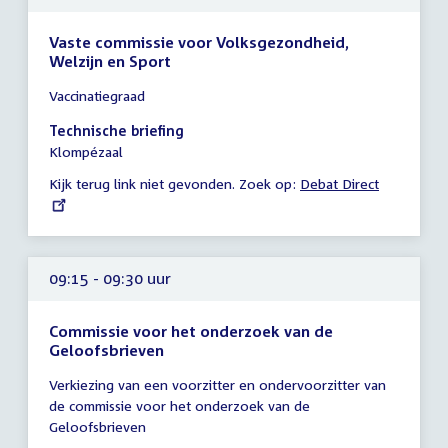
Vaste commissie voor Volksgezondheid,
Welzijn en Sport
Tijd
Vaccinatiegraad
vergadering
09:15
Technische briefing
-
Klompézaal
10:00
Kijk terug link niet gevonden. Zoek op:
External
Debat Direct
uur
link:
09:15 - 09:30 uur
Commissie voor het onderzoek van de
Geloofsbrieven
Tijd
Verkiezing van een voorzitter en ondervoorzitter van
vergadering
de commissie voor het onderzoek van de
09:15
Geloofsbrieven
-