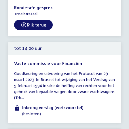
14:00
Rondetafelgesprek
-
Troelstrazaal
17:15
uur
Kijk terug
External link:
tot 14:00 uur
Vaste commissie voor Financiën
Tijd
Goedkeuring en uitvoering van het Protocol van 29
vergadering
maart 2023 te Brussel tot wijziging van het Verdrag van
tot
9 februari 1994 inzake de heffing van rechten voor het
14:00
gebruik van bepaalde wegen door zware vrachtwagens
uur
(Trb...
Inbreng verslag (wetsvoorstel)
(besloten)