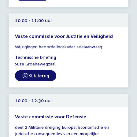
10:00 - 11:00 uur
Vaste commissie voor Justitie en Veiligheid
Tijd
Wijzigingen beoordelingskader asielaanvraag
vergadering
10:00
Technische briefing
-
Suze Groenewegzaal
11:00
uur
Kijk terug
External link:
10:00 - 12:30 uur
Vaste commissie voor Defensie
Tijd
deel 2 Militaire dreiging Europa: Economische en
vergadering
juridische consequenties van een mogelijke
10:00