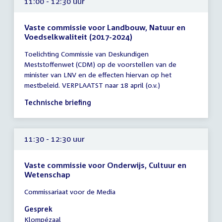
11:00 - 12:30 uur
Vaste commissie voor Landbouw, Natuur en
Voedselkwaliteit (2017-2024)
Tijd
Toelichting Commissie van Deskundigen
vergadering
Meststoffenwet (CDM) op de voorstellen van de
11:00
minister van LNV en de effecten hiervan op het
-
mestbeleid. VERPLAATST naar 18 april (o.v.)
12:30
uur
Technische briefing
11:30 - 12:30 uur
Vaste commissie voor Onderwijs, Cultuur en
Wetenschap
Tijd
Commissariaat voor de Media
vergadering
11:30
Gesprek
-
Klompézaal