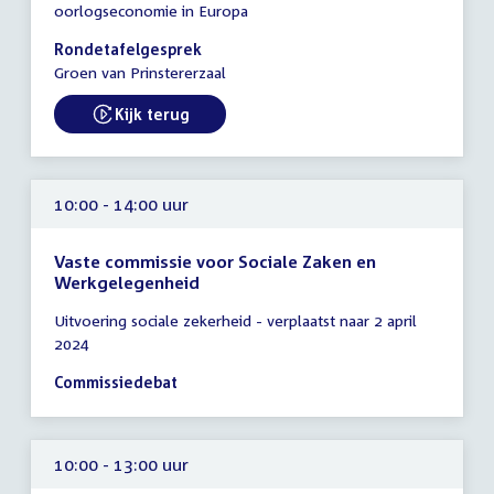
oorlogseconomie in Europa
-
12:30
Rondetafelgesprek
uur
Groen van Prinstererzaal
Kijk terug
External link:
10:00 - 14:00 uur
Vaste commissie voor Sociale Zaken en
Werkgelegenheid
Tijd
Uitvoering sociale zekerheid - verplaatst naar 2 april
vergadering
2024
10:00
-
Commissiedebat
14:00
uur
10:00 - 13:00 uur