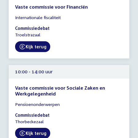
Vaste commissie voor Financiën
Tijd
Internationale fiscaliteit
vergadering
10:00
Commissiedebat
-
Troelstrazaal
13:00
uur
Kijk terug
External link:
10:00 - 14:00 uur
Vaste commissie voor Sociale Zaken en
Werkgelegenheid
Tijd
Pensioenonderwerpen
vergadering
10:00
Commissiedebat
-
Thorbeckezaal
14:00
uur
Kijk terug
External link: