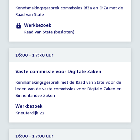
Tijd
Kennismakingsgesprek commissies BiZa en DiZa met de
vergadering
Raad van State
16:00
-
Werkbezoek
17:30
Raad van State (besloten)
uur
16:00 - 17:30 uur
Vaste commissie voor Digitale Zaken
Tijd
Kennismakingsgesprek met de Raad van State voor de
vergadering
leden van de vaste commissies voor Digitale Zaken en
16:00
Binnenlandse Zaken
-
17:30
Werkbezoek
uur
Kneuterdijk 22
16:00 - 17:00 uur