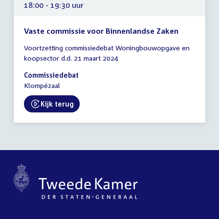
18:00 - 19:30 uur
Vaste commissie voor Binnenlandse Zaken
Tijd
Voortzetting commissiedebat Woningbouwopgave en
vergadering
koopsector d.d. 21 maart 2024
18:00
-
Commissiedebat
19:30
Klompézaal
uur
Kijk terug
External link: