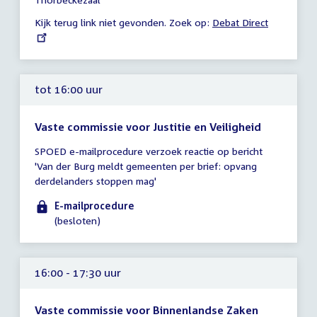
15:30
Kijk terug link niet gevonden. Zoek op:
External
Debat Direct
uur
link:
tot 16:00 uur
Vaste commissie voor Justitie en Veiligheid
Tijd
SPOED e-mailprocedure verzoek reactie op bericht
vergadering
'Van der Burg meldt gemeenten per brief: opvang
tot
derdelanders stoppen mag'
16:00
uur
E-mailprocedure
(besloten)
16:00 - 17:30 uur
Vaste commissie voor Binnenlandse Zaken