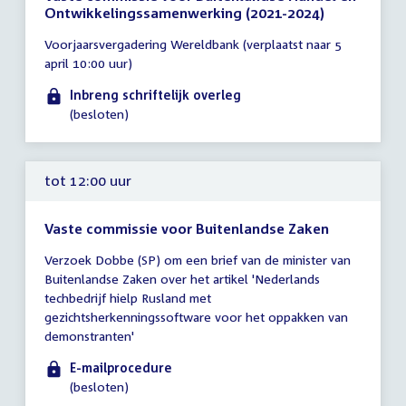
Ontwikkelingssamenwerking (2021-2024)
Tijd
Voorjaarsvergadering Wereldbank (verplaatst naar 5
vergadering
april 10:00 uur)
tot
12:00
Inbreng schriftelijk overleg
uur
(besloten)
tot 12:00 uur
Vaste commissie voor Buitenlandse Zaken
Tijd
Verzoek Dobbe (SP) om een brief van de minister van
vergadering
Buitenlandse Zaken over het artikel 'Nederlands
tot
techbedrijf hielp Rusland met
12:00
gezichtsherkenningssoftware voor het oppakken van
uur
demonstranten'
E-mailprocedure
(besloten)