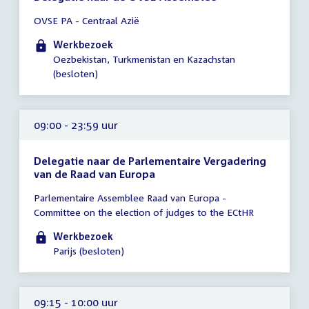
Tijd
OVSE PA - Centraal Azië
vergadering
09:00
Werkbezoek
-
Oezbekistan, Turkmenistan en Kazachstan
23:59
(besloten)
uur
09:00 - 23:59 uur
Delegatie naar de Parlementaire Vergadering
van de Raad van Europa
Tijd
Parlementaire Assemblee Raad van Europa -
vergadering
Committee on the election of judges to the ECtHR
09:00
-
Werkbezoek
23:59
Parijs (besloten)
uur
09:15 - 10:00 uur