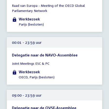
Tijd
Raad van Europa - Meeting of the OECD Global
vergadering
Parliamentary Network
00:01
-
Werkbezoek
17:00
Parijs (besloten)
uur
00:01 - 23:59 uur
Delegatie naar de NAVO-Assemblee
Tijd
Joint Meetings ESC & PC
vergadering
00:01
Werkbezoek
-
OECD, Parijs (besloten)
23:59
uur
09:00 - 23:59 uur
Delegatie naar de OVSE-Assemblee