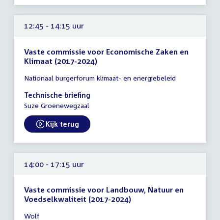
12:45 - 14:15 uur
Vaste commissie voor Economische Zaken en
Klimaat (2017-2024)
Tijd
Nationaal burgerforum klimaat- en energiebeleid
vergadering
12:45
Technische briefing
-
Suze Groenewegzaal
14:15
uur
Kijk terug
External link:
14:00 - 17:15 uur
Vaste commissie voor Landbouw, Natuur en
Voedselkwaliteit (2017-2024)
Tijd
Wolf
vergadering