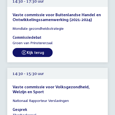
14:30 - 17:30 uur
Vaste commissie voor Buitenlandse Handel en
Ontwikkelingssamenwerking (2021-2024)
Tijd
Mondiale gezondheidsstrategie
vergadering
14:30
Commissiedebat
-
Groen van Prinstererzaal
17:30
uur
Kijk terug
External link:
14:30 - 15:30 uur
Vaste commissie voor Volksgezondheid,
Welzijn en Sport
Tijd
Nationaal Rapporteur Verslavingen
vergadering
14:30
Gesprek
-
Thorbeckezaal