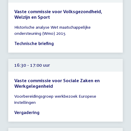
Vaste commissie voor Volksgezondheid,
Welzijn en Sport
Tijd
Historische analyse Wet maatschappelijke
vergadering
ondersteuning (Wmo) 2015
16:00
-
Technische briefing
17:00
uur
16:30 - 17:00 uur
Vaste commissie voor Sociale Zaken en
Werkgelegenheid
Tijd
Voorbereidingsgroep werkbezoek Europese
vergadering
instellingen
16:30
-
Vergadering
17:00
uur