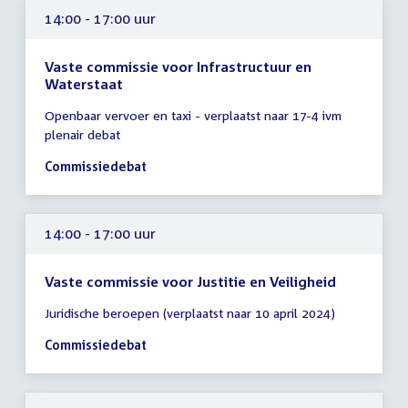
14:00 - 17:00 uur
Vaste commissie voor Infrastructuur en
Waterstaat
Tijd
Openbaar vervoer en taxi - verplaatst naar 17-4 ivm
vergadering
plenair debat
14:00
-
Commissiedebat
17:00
uur
14:00 - 17:00 uur
Vaste commissie voor Justitie en Veiligheid
Tijd
Juridische beroepen (verplaatst naar 10 april 2024)
vergadering
14:00
Commissiedebat
-
17:00
uur