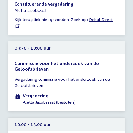
09:30
Constituerende vergadering
uur
Aletta Jacobszaal
Kijk terug link niet gevonden. Zoek op:
External
Debat Direct
link:
09:30 - 10:00 uur
Commissie voor het onderzoek van de
Geloofsbrieven
Tijd
Vergadering commissie voor het onderzoek van de
vergadering
Geloofsbrieven
09:30
-
Vergadering
10:00
Aletta Jacobszaal (besloten)
uur
10:00 - 13:00 uur