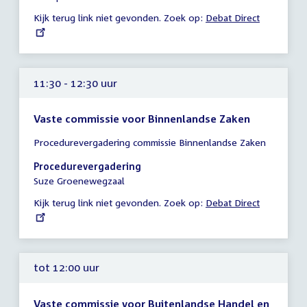
12:30
Kijk terug link niet gevonden. Zoek op:
External
Debat Direct
uur
link:
11:30 - 12:30 uur
Vaste commissie voor Binnenlandse Zaken
Tijd
Procedurevergadering commissie Binnenlandse Zaken
vergadering
11:30
Procedurevergadering
-
Suze Groenewegzaal
12:30
Kijk terug link niet gevonden. Zoek op:
External
Debat Direct
uur
link:
tot 12:00 uur
Vaste commissie voor Buitenlandse Handel en