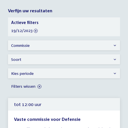
Verfijn uw resultaten
Verfijn
Actieve filters
uw
verwijder
19/12/2023
resultaten
filter
Commissie
Soort
Kies periode
Filters wissen
tot 12:00 uur
Vaste commissie voor Defensie
Tijd