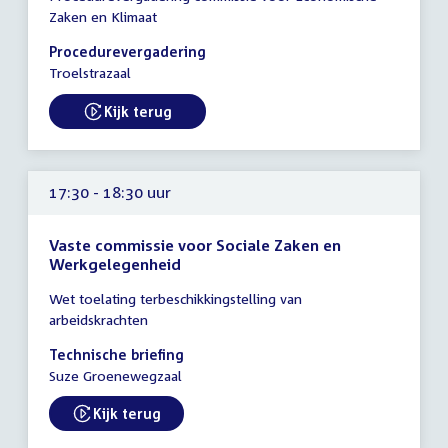
vergadering
Zaken en Klimaat
17:00
-
Procedurevergadering
18:00
Troelstrazaal
uur
Kijk terug
External link:
17:30 - 18:30 uur
Vaste commissie voor Sociale Zaken en
Werkgelegenheid
Tijd
Wet toelating terbeschikkingstelling van
vergadering
arbeidskrachten
17:30
-
Technische briefing
18:30
Suze Groenewegzaal
uur
Kijk terug
External link: