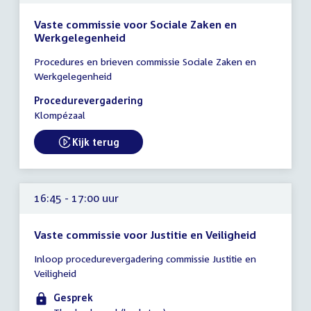
Vaste commissie voor Sociale Zaken en
Werkgelegenheid
Tijd
Procedures en brieven commissie Sociale Zaken en
vergadering
Werkgelegenheid
16:30
-
Procedurevergadering
17:30
Klompézaal
uur
Kijk terug
External link:
16:45 - 17:00 uur
Vaste commissie voor Justitie en Veiligheid
Tijd
Inloop procedurevergadering commissie Justitie en
vergadering
Veiligheid
16:45
-
Gesprek
17:00