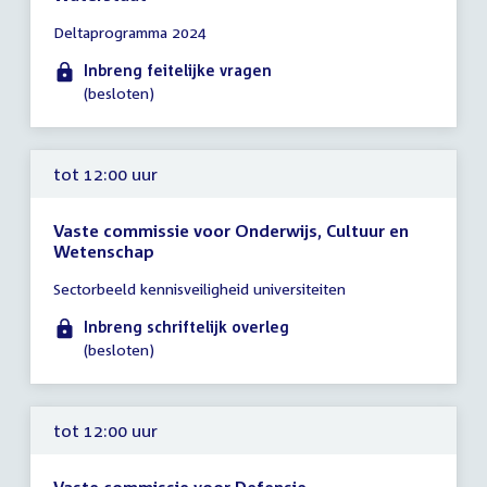
Tijd
Deltaprogramma 2024
vergadering
tot
Inbreng feitelijke vragen
12:00
(besloten)
uur
tot 12:00 uur
Vaste commissie voor Onderwijs, Cultuur en
Wetenschap
Tijd
Sectorbeeld kennisveiligheid universiteiten
vergadering
tot
Inbreng schriftelijk overleg
12:00
(besloten)
uur
tot 12:00 uur