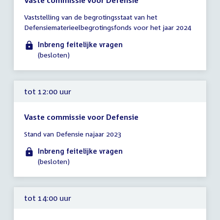
Vaste commissie voor Defensie
Tijd
Vaststelling van de begrotingsstaat van het
vergadering
Defensiematerieelbegrotingsfonds voor het jaar 2024
tot
12:00
Inbreng feitelijke vragen
uur
(besloten)
tot 12:00 uur
Vaste commissie voor Defensie
Tijd
Stand van Defensie najaar 2023
vergadering
tot
Inbreng feitelijke vragen
12:00
(besloten)
uur
tot 14:00 uur