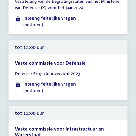
Vaststelling van de begrotingsstaten van het Ministerie
vergadering
van Defensie (X) voor het jaar 2024
tot
12:00
Inbreng feitelijke vragen
uur
(besloten)
tot 12:00 uur
Vaste commissie voor Defensie
Tijd
Defensie Projectenoverzicht 2023
vergadering
tot
Inbreng feitelijke vragen
12:00
(besloten)
uur
tot 12:00 uur
Vaste commissie voor Infrastructuur en
Waterstaat