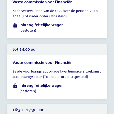
Vaste commissie voor Financiën
Tijd
Kaderwetevaluatie van de CEA over de periode 2018 -
vergadering
2022 (Tot nader order uitgesteld)
tot
14:00
Inbreng feitelijke vragen
uur
(besloten)
tot 14:00 uur
Vaste commissie voor Financiën
Tijd
Zesde voortgangsrapportage kwartiermakers toekomst
vergadering
accountancysector (Tot nader order uitgesteld)
tot
14:00
Inbreng feitelijke vragen
uur
(besloten)
16:30 - 17:30 uur