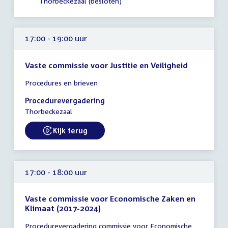
Thorbeckezaal (besloten)
uur
17:00 - 19:00 uur
Vaste commissie voor Justitie en Veiligheid
Tijd
Procedures en brieven
vergadering
17:00
Procedurevergadering
-
Thorbeckezaal
19:00
uur
Kijk terug
External link:
17:00 - 18:00 uur
Vaste commissie voor Economische Zaken en
Klimaat (2017-2024)
Tijd
Procedurevergadering commissie voor Economische