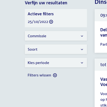
Dins
Verfijn uw resultaten
2022
Verfijn
Actieve filters
09:
uw
verwijder
25/10/2022
resultaten
filter
Del
va
Commissie
Tijd
Par
ver
Soort
09:
-
Kies periode
18:
tot
uur
Filters wissen
Vas
Voe
Tijd
Voo
ver
op 
tot
sti