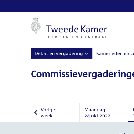
Debat en vergadering
Kamerleden en 
Commissievergadering
Vorige
Maandag
week
24 okt 2022
Vorige
Maandag
week
24
oktober