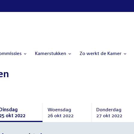
commissies
Kamerstukken
Zo werkt de Kamer
en
Dinsdag
Woensdag
Donderdag
25 okt 2022
26 okt 2022
27 okt 2022
Dinsdag
Woensdag
Donderdag
25
26
27
oktober
oktober
oktober