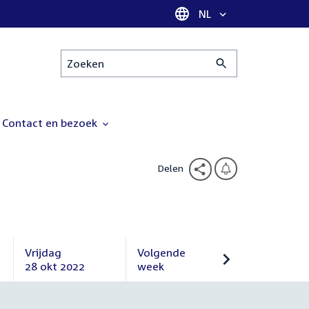
Taal selectie
NL
Zoeken
Contact en bezoek
Delen
Vrijdag
Volgende
28 okt 2022
week
Vrijdag
Volgende
28
week
oktober