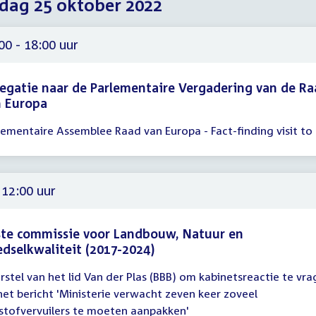
dag 25 oktober 2022
2022
2022
2022
00 - 18:00 uur
egatie naar de Parlementaire Vergadering van de R
n Europa
lementaire Assemblee Raad van Europa - Fact-finding visit to
gadering
00
00
 12:00 uur
te commissie voor Landbouw, Natuur en
dselkwaliteit (2017-2024)
rstel van het lid Van der Plas (BBB) om kabinetsreactie te vr
gadering
het bericht 'Ministerie verwacht zeven keer zoveel
kstofvervuilers te moeten aanpakken'