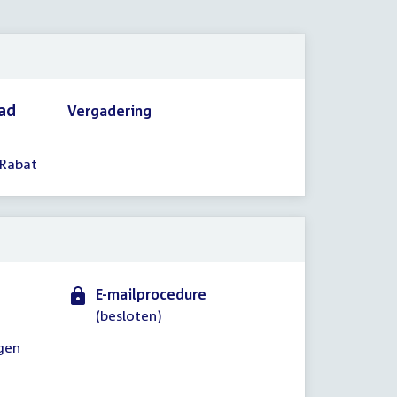
2022
aad
Vergadering
 Rabat
E-mailprocedure
(besloten)
agen