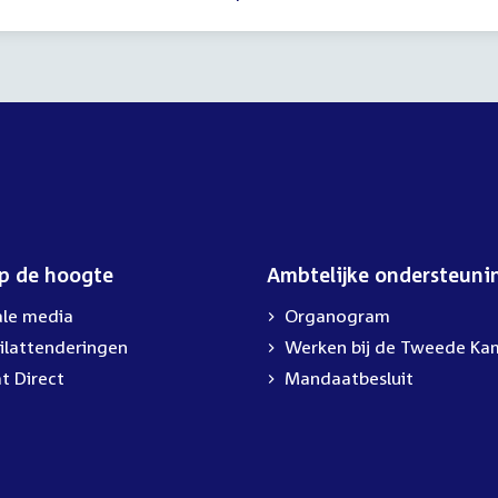
00
op de hoogte
Ambtelijke ondersteuni
ale media
Organogram
ilattenderingen
Werken bij de Tweede Ka
t Direct
Mandaatbesluit