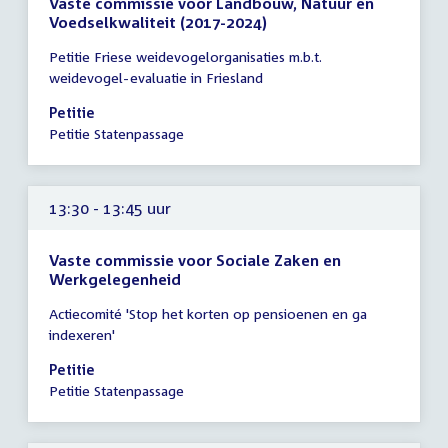
Vaste commissie voor Landbouw, Natuur en
Voedselkwaliteit (2017-2024)
Tijd
Petitie Friese weidevogelorganisaties m.b.t.
vergadering
weidevogel-evaluatie in Friesland
13:30
-
Petitie
13:45
Petitie Statenpassage
uur
13:30 - 13:45 uur
Vaste commissie voor Sociale Zaken en
Werkgelegenheid
Tijd
Actiecomité 'Stop het korten op pensioenen en ga
vergadering
indexeren'
13:30
-
Petitie
13:45
Petitie Statenpassage
uur