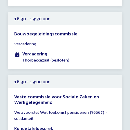
16:30 - 19:30 uur
Bouwbegeleidingscommissie
Tijd
Vergadering
vergadering
16:30
Vergadering
-
Thorbeckezaal (besloten)
19:30
uur
16:30 - 19:00 uur
Vaste commissie voor Sociale Zaken en
Werkgelegenheid
Tijd
Wetsvoorstel Wet toekomst pensioenen (36067) -
vergadering
solidariteit
16:30
-
Rondetafelgesprek