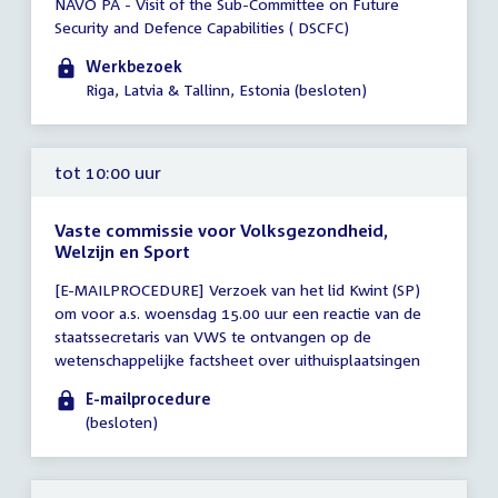
NAVO PA - Visit of the Sub-Committee on Future
vergadering
Security and Defence Capabilities ( DSCFC)
09:00
-
Werkbezoek
23:59
Riga, Latvia & Tallinn, Estonia (besloten)
uur
tot 10:00 uur
Vaste commissie voor Volksgezondheid,
Welzijn en Sport
Tijd
[E-MAILPROCEDURE] Verzoek van het lid Kwint (SP)
vergadering
om voor a.s. woensdag 15.00 uur een reactie van de
tot
staatssecretaris van VWS te ontvangen op de
10:00
wetenschappelijke factsheet over uithuisplaatsingen
uur
E-mailprocedure
(besloten)