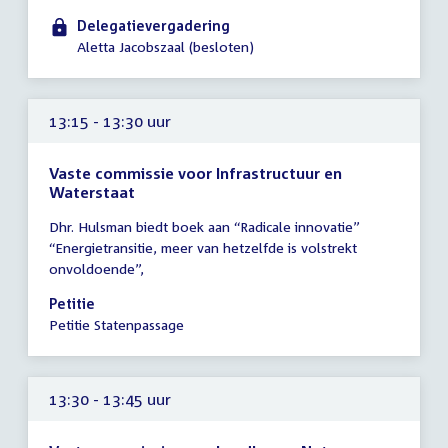
13:00
Delegatievergadering
-
Aletta Jacobszaal (besloten)
13:30
uur
13:15 - 13:30 uur
Vaste commissie voor Infrastructuur en
Waterstaat
Tijd
Dhr. Hulsman biedt boek aan “Radicale innovatie”
vergadering
“Energietransitie, meer van hetzelfde is volstrekt
13:15
onvoldoende”,
-
13:30
Petitie
uur
Petitie Statenpassage
13:30 - 13:45 uur