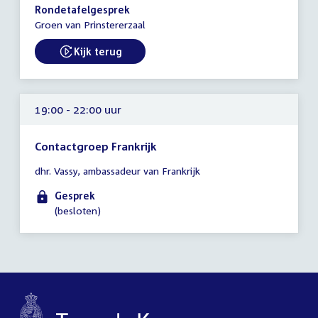
-
Rondetafelgesprek
22:30
Groen van Prinstererzaal
uur
Kijk terug
External link:
19:00 - 22:00 uur
Contactgroep Frankrijk
Tijd
dhr. Vassy, ambassadeur van Frankrijk
vergadering
19:00
Gesprek
-
(besloten)
22:00
uur