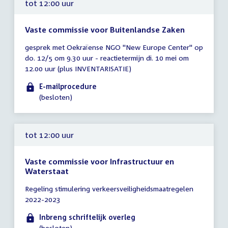
tot 12:00 uur
Vaste commissie voor Buitenlandse Zaken
Tijd
gesprek met Oekraïense NGO "New Europe Center" op
vergadering
do. 12/5 om 9.30 uur - reactietermijn di. 10 mei om
tot
12.00 uur (plus INVENTARISATIE)
12:00
uur
E-mailprocedure
(besloten)
tot 12:00 uur
Vaste commissie voor Infrastructuur en
Waterstaat
Tijd
Regeling stimulering verkeersveiligheidsmaatregelen
vergadering
2022-2023
tot
12:00
Inbreng schriftelijk overleg
uur
(besloten)