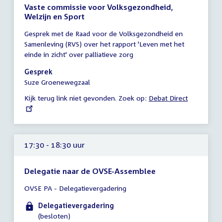
Vaste commissie voor Volksgezondheid,
Welzijn en Sport
Tijd
Gesprek met de Raad voor de Volksgezondheid en
vergadering
Samenleving (RVS) over het rapport 'Leven met het
17:00
einde in zicht' over palliatieve zorg
-
18:00
Gesprek
uur
Suze Groenewegzaal
Kijk terug link niet gevonden. Zoek op:
External
Debat Direct
link:
17:30 - 18:30 uur
Delegatie naar de OVSE-Assemblee
Tijd
OVSE PA - Delegatievergadering
vergadering
17:30
Delegatievergadering
-
(besloten)