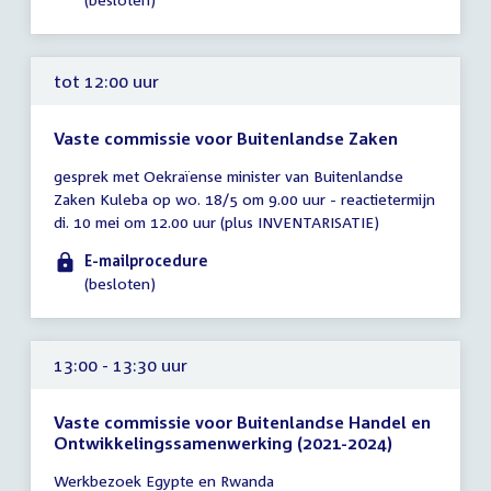
tot 12:00 uur
Vaste commissie voor Buitenlandse Zaken
Tijd
gesprek met Oekraïense minister van Buitenlandse
vergadering
Zaken Kuleba op wo. 18/5 om 9.00 uur - reactietermijn
tot
di. 10 mei om 12.00 uur (plus INVENTARISATIE)
12:00
uur
E-mailprocedure
(besloten)
13:00 - 13:30 uur
Vaste commissie voor Buitenlandse Handel en
Ontwikkelingssamenwerking (2021-2024)
Tijd
Werkbezoek Egypte en Rwanda
vergadering