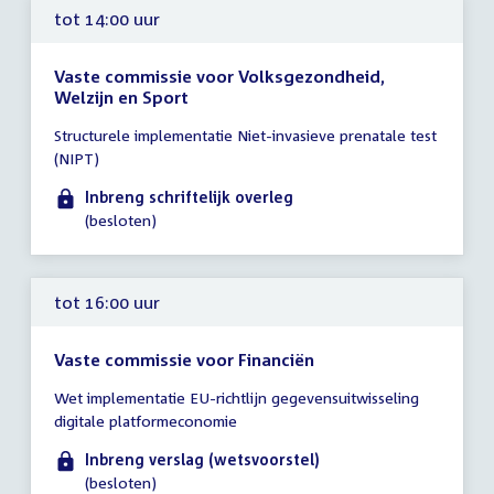
tot 14:00 uur
Vaste commissie voor Volksgezondheid,
Welzijn en Sport
Tijd
Structurele implementatie Niet-invasieve prenatale test
vergadering
(NIPT)
tot
14:00
Inbreng schriftelijk overleg
uur
(besloten)
tot 16:00 uur
Vaste commissie voor Financiën
Tijd
Wet implementatie EU-richtlijn gegevensuitwisseling
vergadering
digitale platformeconomie
tot
16:00
Inbreng verslag (wetsvoorstel)
uur
(besloten)