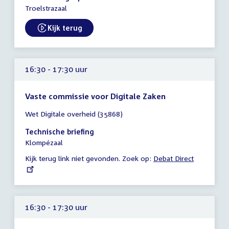
19:00
Troelstrazaal
uur
Kijk terug
External link:
16:30 - 17:30 uur
Vaste commissie voor Digitale Zaken
Tijd
Wet Digitale overheid (35868)
vergadering
16:30
Technische briefing
-
Klompézaal
17:30
Kijk terug link niet gevonden. Zoek op:
External
Debat Direct
uur
link:
16:30 - 17:30 uur