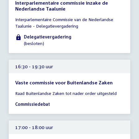
Interparlementaire commissie inzake de
Nederlandse Taalunie
Tijd
Interparlementaire Commissie van de Nederlandse
vergadering
Taalunie - Delegatievergadering
16:30
-
Delegatievergadering
17:30
(besloten)
uur
16:30 - 19:30 uur
Vaste commissie voor Buitenlandse Zaken
Tijd
Raad Buitenlandse Zaken tot nader order uitgesteld
vergadering
16:30
Commissiedebat
-
19:30
uur
17:00 - 18:00 uur