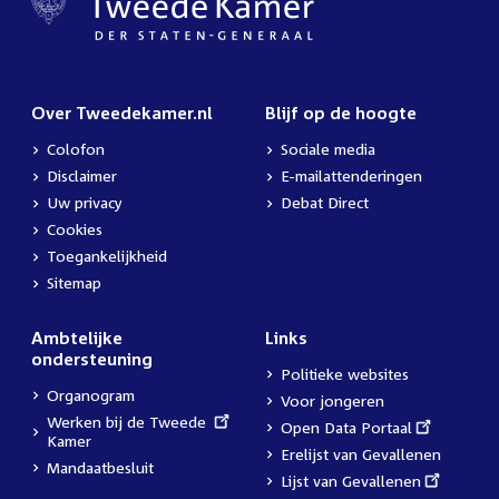
Over Tweedekamer.nl
Blijf op de hoogte
Colofon
Sociale media
Disclaimer
E-mailattenderingen
Uw privacy
Debat Direct
Cookies
Toegankelijkheid
Sitemap
Ambtelijke
Links
ondersteuning
Politieke websites
Organogram
Voor jongeren
External
Werken bij de Tweede
External
Open Data Portaal
link:
Kamer
link:
Erelijst van Gevallenen
Mandaatbesluit
External
Lijst van Gevallenen