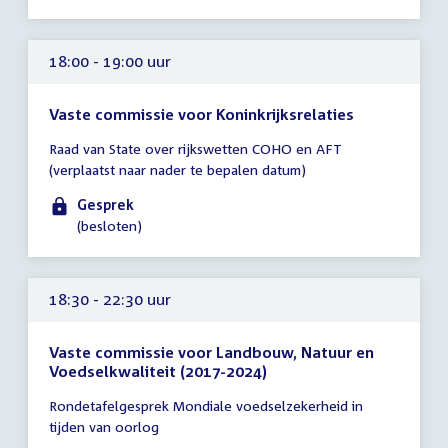
18:30
uur
18:00 - 19:00 uur
Vaste commissie voor Koninkrijksrelaties
Tijd
Raad van State over rijkswetten COHO en AFT
vergadering
(verplaatst naar nader te bepalen datum)
18:00
-
Gesprek
19:00
(besloten)
uur
18:30 - 22:30 uur
Vaste commissie voor Landbouw, Natuur en
Voedselkwaliteit (2017-2024)
Tijd
Rondetafelgesprek Mondiale voedselzekerheid in
vergadering
tijden van oorlog
18:30