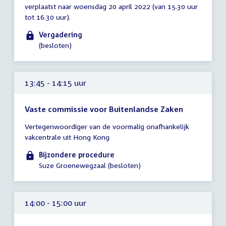
verplaatst naar woensdag 20 april 2022 (van 15.30 uur
13:30
tot 16.30 uur).
-
14:30
Vergadering
uur
(besloten)
13:45 - 14:15 uur
Vaste commissie voor Buitenlandse Zaken
Tijd
Vertegenwoordiger van de voormalig onafhankelijk
vergadering
vakcentrale uit Hong Kong
13:45
-
Bijzondere procedure
14:15
Suze Groenewegzaal (besloten)
uur
14:00 - 15:00 uur