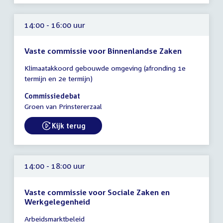
14:00 - 16:00 uur
Vaste commissie voor Binnenlandse Zaken
Tijd
Klimaatakkoord gebouwde omgeving (afronding 1e
vergadering
termijn en 2e termijn)
14:00
-
Commissiedebat
16:00
Groen van Prinstererzaal
uur
Kijk terug
External link:
14:00 - 18:00 uur
Vaste commissie voor Sociale Zaken en
Werkgelegenheid
Tijd
Arbeidsmarktbeleid
vergadering