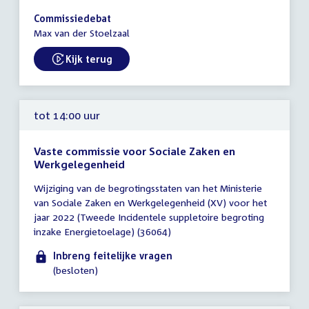
14:00
Commissiedebat
-
Max van der Stoelzaal
18:00
uur
Kijk terug
External link:
tot 14:00 uur
Vaste commissie voor Sociale Zaken en
Werkgelegenheid
Tijd
Wijziging van de begrotingsstaten van het Ministerie
vergadering
van Sociale Zaken en Werkgelegenheid (XV) voor het
tot
jaar 2022 (Tweede Incidentele suppletoire begroting
14:00
inzake Energietoelage) (36064)
uur
Inbreng feitelijke vragen
(besloten)