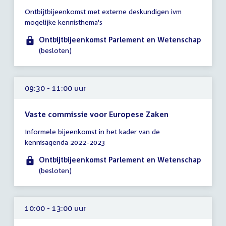
Tijd
Ontbijtbijeenkomst met externe deskundigen ivm
vergadering
mogelijke kennisthema's
09:00
-
Ontbijtbijeenkomst Parlement en Wetenschap
10:30
(besloten)
uur
09:30 - 11:00 uur
Vaste commissie voor Europese Zaken
Tijd
Informele bijeenkomst in het kader van de
vergadering
kennisagenda 2022-2023
09:30
-
Ontbijtbijeenkomst Parlement en Wetenschap
11:00
(besloten)
uur
10:00 - 13:00 uur