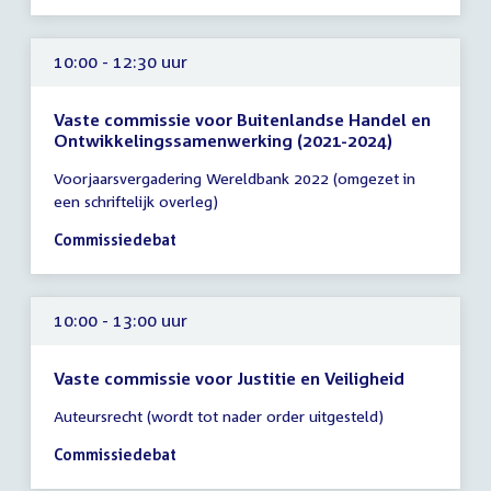
10:00 - 12:30 uur
Vaste commissie voor Buitenlandse Handel en
Ontwikkelingssamenwerking (2021-2024)
Tijd
Voorjaarsvergadering Wereldbank 2022 (omgezet in
vergadering
een schriftelijk overleg)
10:00
-
Commissiedebat
12:30
uur
10:00 - 13:00 uur
Vaste commissie voor Justitie en Veiligheid
Tijd
Auteursrecht (wordt tot nader order uitgesteld)
vergadering
10:00
Commissiedebat
-