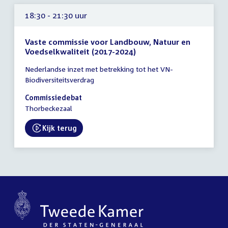
18:30 - 21:30 uur
Vaste commissie voor Landbouw, Natuur en
Voedselkwaliteit (2017-2024)
Tijd
Nederlandse inzet met betrekking tot het VN-
vergadering
Biodiversiteitsverdrag
18:30
-
Commissiedebat
21:30
Thorbeckezaal
uur
Kijk terug
External link: