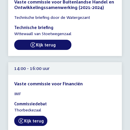
Vaste commissie voor Buitenlandse Handel en
Ontwikkelingssamenwerking (2021-2024)
Tijd
Technische briefing door de Watergezant
vergadering
14:00
Technische briefing
-
Wttewaall van Stoetwegenzaal
15:00
uur
Kijk terug
External link:
14:00 - 16:00 uur
Vaste commissie voor Financiën
Tijd
IMF
vergadering
14:00
Commissiedebat
-
Thorbeckezaal
16:00
uur
Kijk terug
External link: