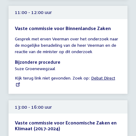
13:00
uur
11:00 - 12:00 uur
Vaste commissie voor Binnenlandse Zaken
Tijd
Gesprek met erven Veerman over het onderzoek naar
vergadering
de mogelijke benadeling van de heer Veerman en de
11:00
reactie van de minister op dit onderzoek
-
12:00
Bijzondere procedure
uur
Suze Groenewegzaal
Kijk terug link niet gevonden. Zoek op:
External
Debat Direct
link:
13:00 - 16:00 uur
Vaste commissie voor Economische Zaken en
Klimaat (2017-2024)
Tijd