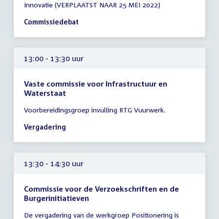
Innovatie (VERPLAATST NAAR 25 MEI 2022)
vergadering
13:00
Commissiedebat
-
16:00
uur
13:00 - 13:30 uur
Vaste commissie voor Infrastructuur en
Waterstaat
Tijd
Voorbereidingsgroep invulling RTG Vuurwerk.
vergadering
13:00
Vergadering
-
13:30
uur
13:30 - 14:30 uur
Commissie voor de Verzoekschriften en de
Burgerinitiatieven
Tijd
De vergadering van de werkgroep Positionering is
vergadering