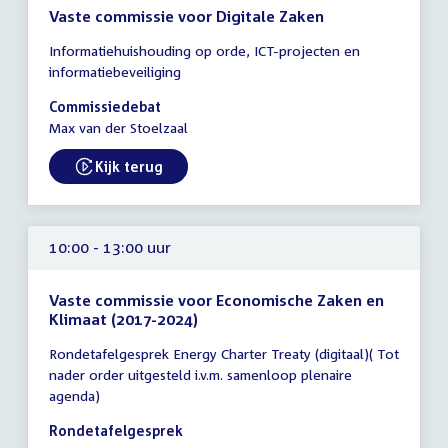
Vaste commissie voor Digitale Zaken
Tijd
Informatiehuishouding op orde, ICT-projecten en
vergadering
informatiebeveiliging
10:00
-
Commissiedebat
13:00
Max van der Stoelzaal
uur
Kijk terug
External link:
10:00 - 13:00 uur
Vaste commissie voor Economische Zaken en
Klimaat (2017-2024)
Tijd
Rondetafelgesprek Energy Charter Treaty (digitaal)( Tot
vergadering
nader order uitgesteld i.v.m. samenloop plenaire
10:00
agenda)
-
13:00
Rondetafelgesprek
uur