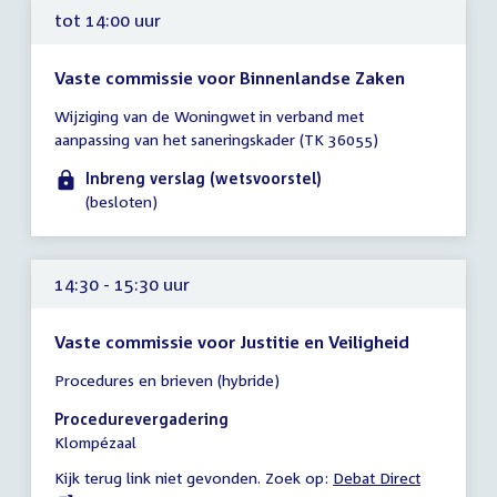
tot 14:00 uur
Vaste commissie voor Binnenlandse Zaken
Tijd
Wijziging van de Woningwet in verband met
vergadering
aanpassing van het saneringskader (TK 36055)
tot
14:00
Inbreng verslag (wetsvoorstel)
uur
(besloten)
14:30 - 15:30 uur
Vaste commissie voor Justitie en Veiligheid
Tijd
Procedures en brieven (hybride)
vergadering
14:30
Procedurevergadering
-
Klompézaal
15:30
Kijk terug link niet gevonden. Zoek op:
External
Debat Direct
uur