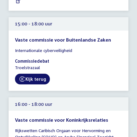
link:
15:00 - 18:00 uur
Vaste commissie voor Buitenlandse Zaken
Tijd
Internationale cyberveiligheid
vergadering
15:00
Commissiedebat
-
Troelstrazaal
18:00
uur
Kijk terug
External link:
16:00 - 18:00 uur
Vaste commissie voor Koninkrijksrelaties
Tijd
Rijkswetten Caribisch Orgaan voor Hervorming en
vergadering
Ontwikkeling (COHO) en Aruba Financieel Toezicht