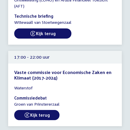
16:00
(AFT)
-
18:00
Technische briefing
uur
Wttewaall van Stoetwegenzaal
Kijk terug
External link:
17:00 - 22:00 uur
Vaste commissie voor Economische Zaken en
Klimaat (2017-2024)
Tijd
Waterstof
vergadering
17:00
Commissiedebat
-
Groen van Prinstererzaal
22:00
uur
Kijk terug
External link: