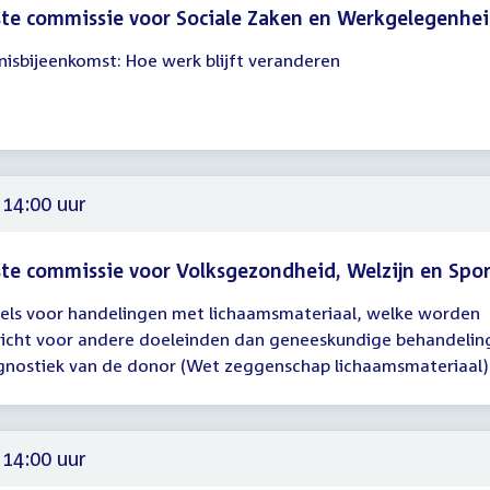
te commissie voor Sociale Zaken en Werkgelegenhe
nisbijeenkomst: Hoe werk blijft veranderen
gadering
00
30
 14:00 uur
te commissie voor Volksgezondheid, Welzijn en Spo
els voor handelingen met lichaamsmateriaal, welke worden
gadering
richt voor andere doeleinden dan geneeskundige behandelin
gnostiek van de donor (Wet zeggenschap lichaamsmateriaal)
00
 14:00 uur