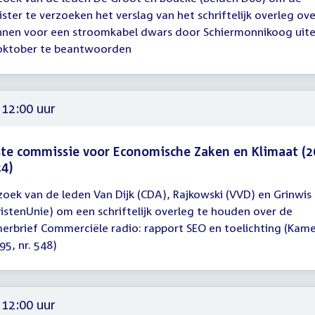
gadering
ister te verzoeken het verslag van het schriftelijk overleg ov
nnen voor een stroomkabel dwars door Schiermonnikoog uiter
00
oktober te beantwoorden
 12:00 uur
te commissie voor Economische Zaken en Klimaat (2
4)
zoek van de leden Van Dijk (CDA), Rajkowski (VVD) en Grinwis
gadering
ristenUnie) om een schriftelijk overleg te houden over de
erbrief Commerciële radio: rapport SEO en toelichting (Kam
00
95, nr. 548)
 12:00 uur