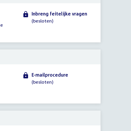
Inbreng feitelijke vragen
(besloten)
de
E-mailprocedure
(besloten)