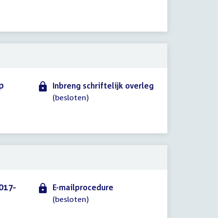
p
Inbreng schriftelijk overleg
(besloten)
017-
E-mailprocedure
(besloten)