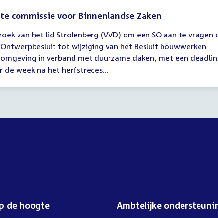
te commissie voor Binnenlandse Zaken
zoek van het lid Strolenberg (VVD) om een SO aan te vragen 
gadering
 Ontwerpbesluit tot wijziging van het Besluit bouwwerken
fomgeving in verband met duurzame daken, met een deadlin
00
r de week na het herfstreces...
op de hoogte
Ambtelijke ondersteuni