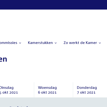
commissies
Kamerstukken
Zo werkt de Kamer
en
Dinsdag
Woensdag
Donderdag
5 okt 2021
6 okt 2021
7 okt 2021
Dinsdag
Woensdag
Donderdag
5
6
7
oktober
oktober
oktober