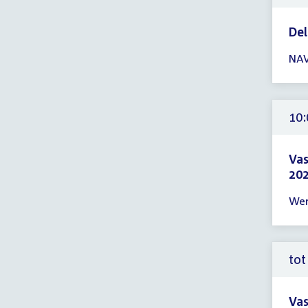
uur
De
Tijd
NAV
ver
09:
-
23:
10:
uur
Vas
202
Tijd
Wer
ver
10:
-
16:
tot
uur
Vas