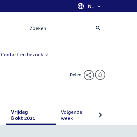
Taal selectie
NL
Zoeken
Contact en bezoek
Delen
Vrijdag
Volgende
8 okt 2021
week
Vrijdag
Volgende
8
week
oktober