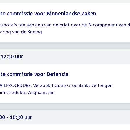
te commissie voor Binnenlandse Zaken
lisnota's ten aanzien van de brief over de B-component van 
gadering
kering van de Koning
00
 12:30 uur
te commissie voor Defensie
AILPROCEDURE: Verzoek fractie GroenLinks verlengen
gadering
missiedebat Afghanistan
30
00 - 16:30 uur