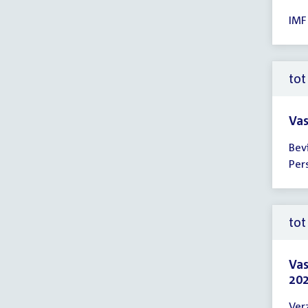
Tijd
IMF
ver
tot
10:
uur
tot
Vas
Tijd
Bev
ver
Per
tot
10:
uur
tot
Vas
202
Tijd
Ver