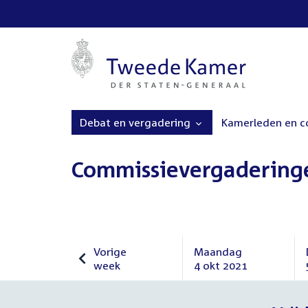
Debat en vergadering
Kamerleden en 
Commissievergadering
Vorige
Maandag
week
4 okt 2021
Vorige
Maandag
week
4
oktober