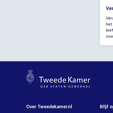
Vas
Tijd
Ver
ver
het
tot
lee
14:
voo
uur
Over Tweedekamer.nl
Blijf 