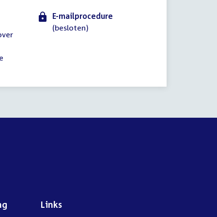
E-mailprocedure
(besloten)
over
e
ng
Links