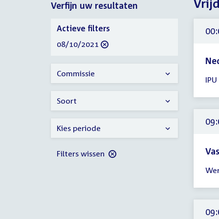
Vrij
Verfijn uw resultaten
2021
Verfijn
Actieve filters
00:
uw
verwijder
08/10/2021
resultaten
filter
Ned
Tijd
Commissie
IPU
ver
00:
Soort
-
17:
09:
Kies periode
uur
Vas
Filters wissen
Tijd
Wer
ver
09:
-
17:
09: