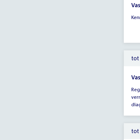
Vas
Tijd
Ken
ver
14:
-
16:
uur
tot
Vas
Tijd
Reg
ver
ver
tot
dia
14:
uur
tot