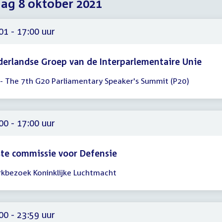
dag 8 oktober 2021
2021
2021
2021
01 - 17:00 uur
erlandse Groep van de Interparlementaire Unie
 - The 7th G20 Parliamentary Speaker's Summit (P20)
gadering
01
00
00 - 17:00 uur
te commissie voor Defensie
kbezoek Koninklijke Luchtmacht
gadering
00
00
00 - 23:59 uur