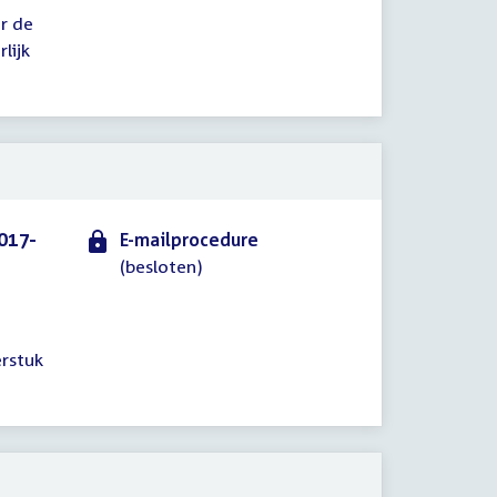
er de
lijk
017-
E-mailprocedure
(besloten)
erstuk