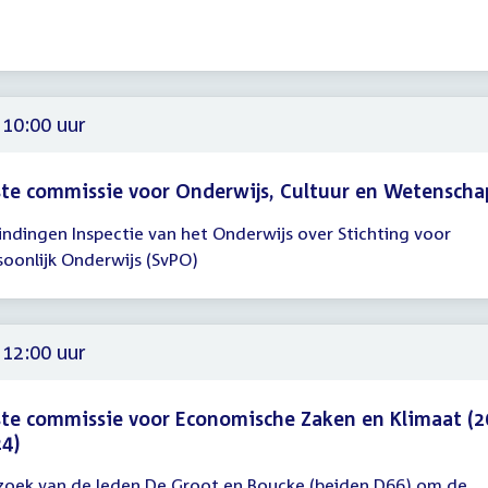
gadering
00
 10:00 uur
te commissie voor Onderwijs, Cultuur en Wetenscha
indingen Inspectie van het Onderwijs over Stichting voor
gadering
soonlijk Onderwijs (SvPO)
00
 12:00 uur
te commissie voor Economische Zaken en Klimaat (2
4)
zoek van de leden De Groot en Boucke (beiden D66) om de