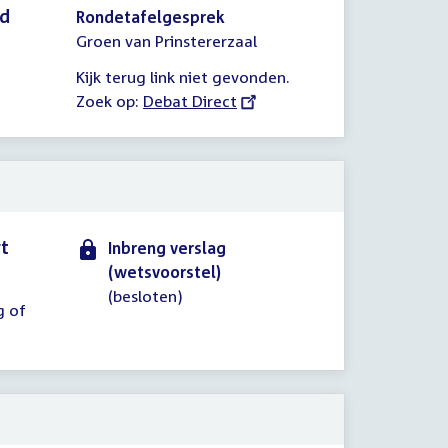
id
Rondetafelgesprek
Groen van Prinstererzaal
Kijk terug link niet gevonden.
Zoek op:
External
Debat Direct
link:
rt
Inbreng verslag
(wetsvoorstel)
(besloten)
g of