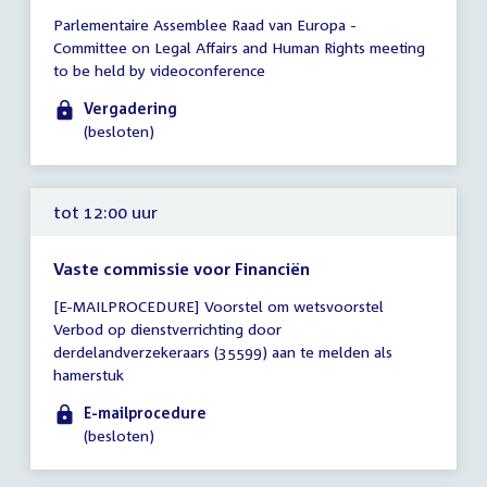
Tijd
Parlementaire Assemblee Raad van Europa -
vergadering
Committee on Legal Affairs and Human Rights meeting
10:00
to be held by videoconference
-
12:30
Vergadering
uur
(besloten)
tot 12:00 uur
Vaste commissie voor Financiën
Tijd
[E-MAILPROCEDURE] Voorstel om wetsvoorstel
vergadering
Verbod op dienstverrichting door
tot
derdelandverzekeraars (35599) aan te melden als
12:00
hamerstuk
uur
E-mailprocedure
(besloten)