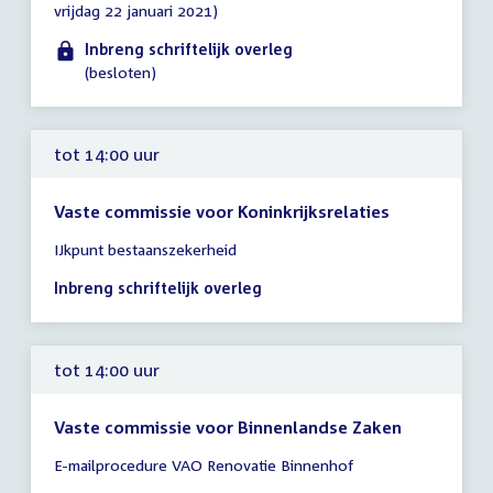
vrijdag 22 januari 2021)
tot
14:00
Inbreng schriftelijk overleg
uur
(besloten)
tot 14:00 uur
Vaste commissie voor Koninkrijksrelaties
Tijd
IJkpunt bestaanszekerheid
vergadering
tot
Inbreng schriftelijk overleg
14:00
uur
tot 14:00 uur
Vaste commissie voor Binnenlandse Zaken
Tijd
E-mailprocedure VAO Renovatie Binnenhof
vergadering