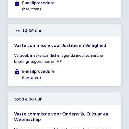
tot
E-mailprocedure
14:00
(besloten)
uur
tot 14:00 uur
Vaste commissie voor Justitie en Veiligheid
Tijd
Verzoek inzake conflict in agenda met technische
vergadering
briefings algoritmes en AP
tot
14:00
E-mailprocedure
uur
(besloten)
tot 14:00 uur
Vaste commissie voor Onderwijs, Cultuur en
Wetenschap
Tijd