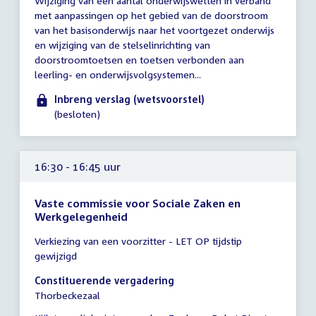
Wijziging van een aantal onderwijswetten in verband
vergadering
met aanpassingen op het gebied van de doorstroom
tot
van het basisonderwijs naar het voortgezet onderwijs
14:00
en wijziging van de stelselinrichting van
uur
doorstroomtoetsen en toetsen verbonden aan
leerling- en onderwijsvolgsystemen...
Inbreng verslag (wetsvoorstel)
(besloten)
16:30 - 16:45 uur
Vaste commissie voor Sociale Zaken en
Werkgelegenheid
Tijd
Verkiezing van een voorzitter - LET OP tijdstip
vergadering
gewijzigd
16:30
-
Constituerende vergadering
16:45
Thorbeckezaal
uur