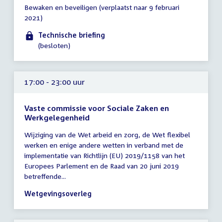
Tijd
Bewaken en beveiligen (verplaatst naar 9 februari
vergadering
2021)
16:30
-
Technische briefing
18:00
(besloten)
uur
17:00 - 23:00 uur
Vaste commissie voor Sociale Zaken en
Werkgelegenheid
Tijd
Wijziging van de Wet arbeid en zorg, de Wet flexibel
vergadering
werken en enige andere wetten in verband met de
17:00
implementatie van Richtlijn (EU) 2019/1158 van het
-
Europees Parlement en de Raad van 20 juni 2019
23:00
betreffende...
uur
Wetgevingsoverleg