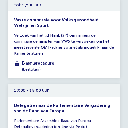
tot 17:00 uur
Vaste commissie voor Volksgezondheid,
Welzijn en Sport
Tijd
Verzoek van het lid Hijink (SP) om namens de
vergadering
commissie de minister van VWS te verzoeken om het
tot
meest recente OMT-advies zo snel als mogelijk naar de
17:00
Kamer te sturen
uur
E-mailprocedure
(besloten)
17:00 - 18:00 uur
Delegatie naar de Parlementaire Vergadering
van de Raad van Europa
Tijd
Parlementaire Assemblee Raad van Europa -
vergadering
Delegatievergadering (on-line via Pexip)