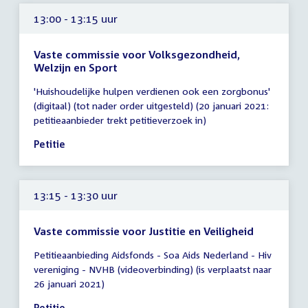
13:00 - 13:15 uur
Vaste commissie voor Volksgezondheid,
Welzijn en Sport
Tijd
'Huishoudelijke hulpen verdienen ook een zorgbonus'
vergadering
(digitaal) (tot nader order uitgesteld) (20 januari 2021:
13:00
petitieaanbieder trekt petitieverzoek in)
-
13:15
Petitie
uur
13:15 - 13:30 uur
Vaste commissie voor Justitie en Veiligheid
Tijd
Petitieaanbieding Aidsfonds - Soa Aids Nederland - Hiv
vergadering
vereniging - NVHB (videoverbinding) (is verplaatst naar
13:15
26 januari 2021)
-
13:30
Petitie