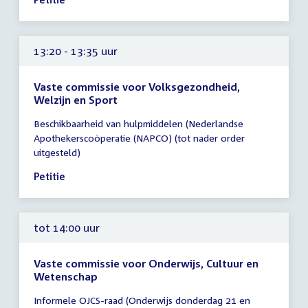
uur
13:20 - 13:35 uur
Vaste commissie voor Volksgezondheid,
Welzijn en Sport
Tijd
Beschikbaarheid van hulpmiddelen (Nederlandse
vergadering
Apothekerscoöperatie (NAPCO) (tot nader order
13:20
uitgesteld)
-
13:35
Petitie
uur
tot 14:00 uur
Vaste commissie voor Onderwijs, Cultuur en
Wetenschap
Tijd
Informele OJCS-raad (Onderwijs donderdag 21 en
vergadering