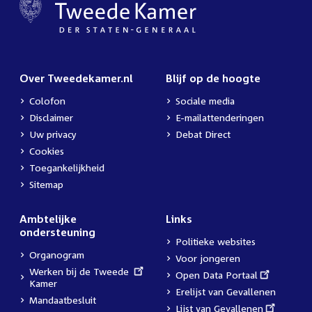
Over Tweedekamer.nl
Blijf op de hoogte
Colofon
Sociale media
Disclaimer
E-mailattenderingen
Uw privacy
Debat Direct
Cookies
Toegankelijkheid
Sitemap
Ambtelijke
Links
ondersteuning
Politieke websites
Organogram
Voor jongeren
External
Werken bij de Tweede
External
Open Data Portaal
link:
Kamer
link:
Erelijst van Gevallenen
Mandaatbesluit
External
Lijst van Gevallenen