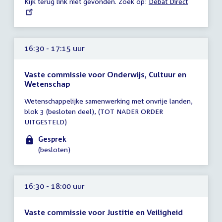
Kijk terug link niet gevonden. Zoek op:
External
Debat Direct
link:
16:30 - 17:15 uur
Vaste commissie voor Onderwijs, Cultuur en
Wetenschap
Tijd
Wetenschappelijke samenwerking met onvrije landen,
vergadering
blok 3 (besloten deel), (TOT NADER ORDER
16:30
UITGESTELD)
-
17:15
Gesprek
uur
(besloten)
16:30 - 18:00 uur
Vaste commissie voor Justitie en Veiligheid