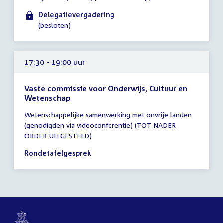
17:00
-
Delegatievergadering
18:00
(besloten)
uur
17:30 - 19:00 uur
Vaste commissie voor Onderwijs, Cultuur en
Wetenschap
Tijd
Wetenschappelijke samenwerking met onvrije landen
vergadering
(genodigden via videoconferentie) (TOT NADER
17:30
ORDER UITGESTELD)
-
19:00
Rondetafelgesprek
uur