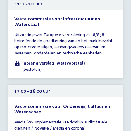
tot 12:00 uur
Vaste commissie voor Infrastructuur en
Waterstaat
Tijd
Uitvoeringswet Europese verordening 2018/858
vergadering
betreffende de goedkeuring van en het marktoezicht
tot
op motorvoertuigen, aanhangwagens daarvan en
12:00
systemen, onderdelen en technische eenheden
uur
Inbreng verslag (wetsvoorstel)
(besloten)
13:00 - 18:00 uur
Vaste commissie voor Onderwijs, Cultuur en
Wetenschap
Tijd
Media (w.v. Implementatie EU-richtlijn audiovisuele
vergadering
diensten / Novelle / Media en corona)
13:00