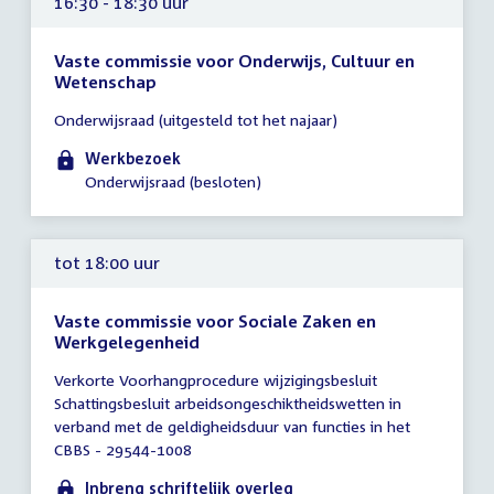
16:30 - 18:30 uur
Vaste commissie voor Onderwijs, Cultuur en
Wetenschap
Tijd
Onderwijsraad (uitgesteld tot het najaar)
vergadering
16:30
Werkbezoek
-
Onderwijsraad (besloten)
18:30
uur
tot 18:00 uur
Vaste commissie voor Sociale Zaken en
Werkgelegenheid
Tijd
Verkorte Voorhangprocedure wijzigingsbesluit
vergadering
Schattingsbesluit arbeidsongeschiktheidswetten in
tot
verband met de geldigheidsduur van functies in het
18:00
CBBS - 29544-1008
uur
Inbreng schriftelijk overleg