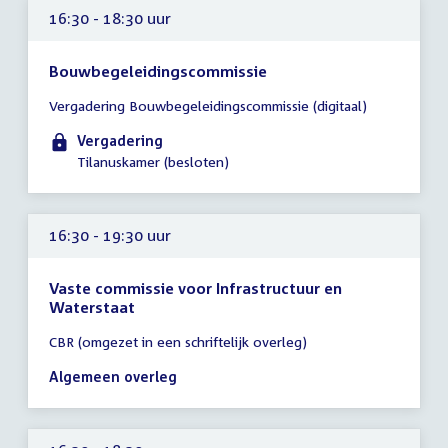
16:30 - 18:30 uur
Bouwbegeleidingscommissie
Tijd
Vergadering Bouwbegeleidingscommissie (digitaal)
vergadering
16:30
Vergadering
-
Tilanuskamer (besloten)
18:30
uur
16:30 - 19:30 uur
Vaste commissie voor Infrastructuur en
Waterstaat
Tijd
CBR (omgezet in een schriftelijk overleg)
vergadering
16:30
Algemeen overleg
-
19:30
uur