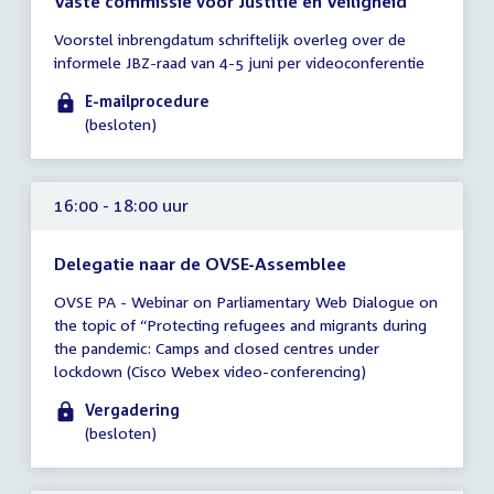
Vaste commissie voor Justitie en Veiligheid
Tijd
Voorstel inbrengdatum schriftelijk overleg over de
vergadering
informele JBZ-raad van 4-5 juni per videoconferentie
tot
15:00
E-mailprocedure
uur
(besloten)
16:00 - 18:00 uur
Delegatie naar de OVSE-Assemblee
Tijd
OVSE PA - Webinar on Parliamentary Web Dialogue on
vergadering
the topic of “Protecting refugees and migrants during
16:00
the pandemic: Camps and closed centres under
-
lockdown (Cisco Webex video-conferencing)
18:00
uur
Vergadering
(besloten)