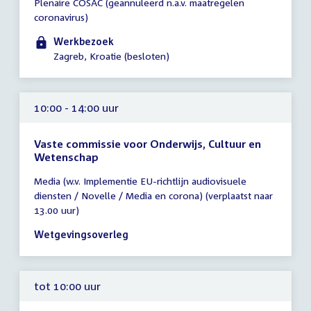
Plenaire COSAC (geannuleerd n.a.v. maatregelen
vergadering
coronavirus)
00:01
-
Werkbezoek
20:00
Zagreb, Kroatie (besloten)
uur
10:00 - 14:00 uur
Vaste commissie voor Onderwijs, Cultuur en
Wetenschap
Tijd
Media (w.v. Implementie EU-richtlijn audiovisuele
vergadering
diensten / Novelle / Media en corona) (verplaatst naar
10:00
13.00 uur)
-
14:00
Wetgevingsoverleg
uur
tot 10:00 uur