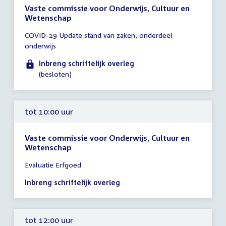
Vaste commissie voor Onderwijs, Cultuur en
Wetenschap
Tijd
COVID-19 Update stand van zaken, onderdeel
vergadering
onderwijs
tot
10:00
Inbreng schriftelijk overleg
uur
(besloten)
tot 10:00 uur
Vaste commissie voor Onderwijs, Cultuur en
Wetenschap
Tijd
Evaluatie Erfgoed
vergadering
tot
Inbreng schriftelijk overleg
10:00
uur
tot 12:00 uur