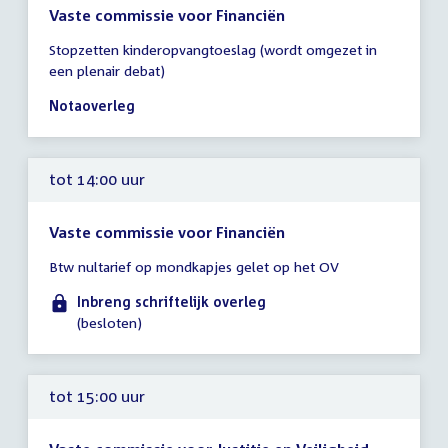
Vaste commissie voor Financiën
Tijd
Stopzetten kinderopvangtoeslag (wordt omgezet in
vergadering
een plenair debat)
14:00
-
Notaoverleg
18:00
uur
tot 14:00 uur
Vaste commissie voor Financiën
Tijd
Btw nultarief op mondkapjes gelet op het OV
vergadering
tot
Inbreng schriftelijk overleg
14:00
(besloten)
uur
tot 15:00 uur