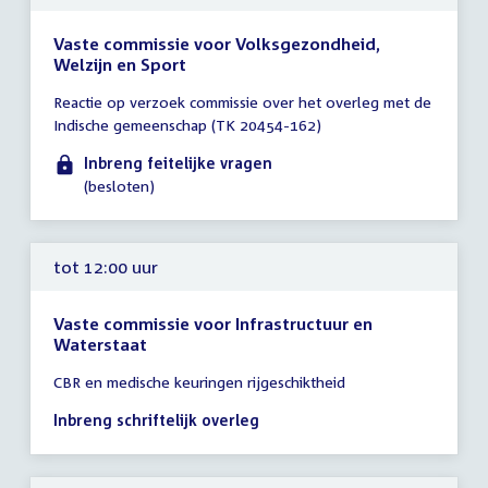
Vaste commissie voor Volksgezondheid,
Welzijn en Sport
Tijd
Reactie op verzoek commissie over het overleg met de
vergadering
Indische gemeenschap (TK 20454-162)
tot
12:00
Inbreng feitelijke vragen
uur
(besloten)
tot 12:00 uur
Vaste commissie voor Infrastructuur en
Waterstaat
Tijd
CBR en medische keuringen rijgeschiktheid
vergadering
tot
Inbreng schriftelijk overleg
12:00
uur