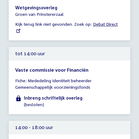
-
Wetgevingsoverleg
18:00
Groen van Prinstererzaal
uur
Kijk terug link niet gevonden. Zoek op:
External
Debat Direct
link:
tot 14:00 uur
Vaste commissie voor Financiën
Tijd
Fiche: Mededeling identiteit beheerder
vergadering
Gemeenschappelijk voorzieningsfonds
tot
14:00
Inbreng schriftelijk overleg
uur
(besloten)
14:00 - 18:00 uur