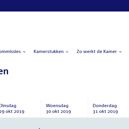
commissies
Kamerstukken
Zo werkt de Kamer
en
Dinsdag
Woensdag
Donderdag
29 okt 2019
30 okt 2019
31 okt 2019
Dinsdag
Woensdag
Donderdag
29
30
31
oktober
oktober
oktober