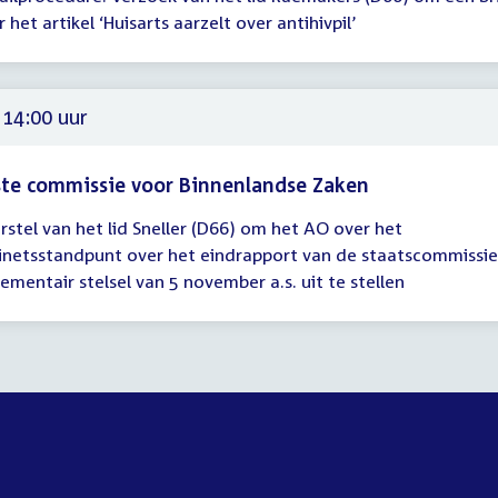
gadering
 het artikel ‘Huisarts aarzelt over antihivpil’
00
 14:00 uur
te commissie voor Binnenlandse Zaken
rstel van het lid Sneller (D66) om het AO over het
gadering
inetsstandpunt over het eindrapport van de staatscommissie
lementair stelsel van 5 november a.s. uit te stellen
00