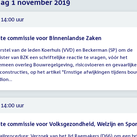
dag 1 november 2019
2019
2019
2019
 14:00 uur
te commissie voor Binnenlandse Zaken
rstel van de leden Koerhuis (VVD) en Beckerman (SP) om de
gadering
ister van BZK een schriftelijke reactie te vragen, vóór het
emeen overleg Bouwregelgeving, risicovloeren en gevaarlijke
00
constructies, op het artikel "Ernstige afwijkingen tijdens bo
ion...
 14:00 uur
te commissie voor Volksgezondheid, Welzijn en Spo
ailprocedure: Verzoek van het lid Raemakers (D66) om een br