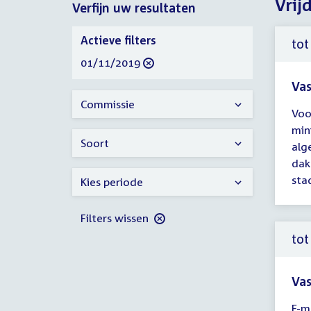
Vrij
Verfijn uw resultaten
2019
Verfijn
Actieve filters
tot
uw
verwijder
01/11/2019
resultaten
filter
Vas
Tijd
Commissie
Voo
ver
min
tot
Soort
alg
14:
dak
uur
stad
Kies periode
Filters wissen
tot
Vas
Tijd
E-m