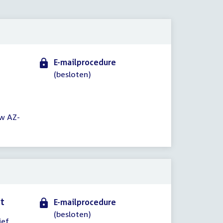
2019
E-mailprocedure
(besloten)
uw AZ-
rt
E-mailprocedure
(besloten)
ief