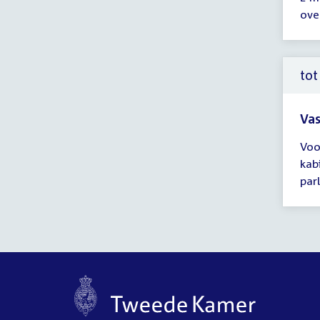
ver
over
tot
14:
uur
tot
Vas
Tijd
Voo
ver
kab
tot
par
14:
uur