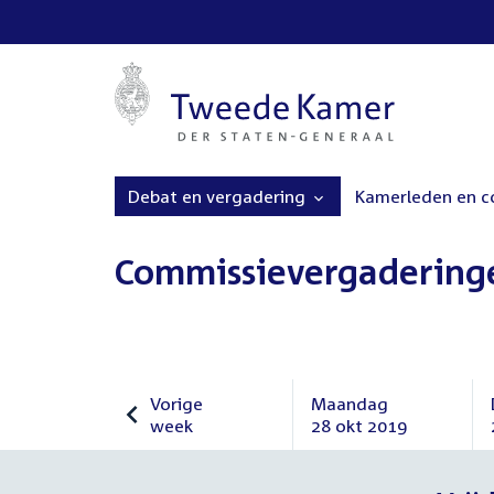
Debat en vergadering
Kamerleden en 
Commissievergadering
Vorige
Maandag
week
28 okt 2019
Vorige
Maandag
week
28
oktober