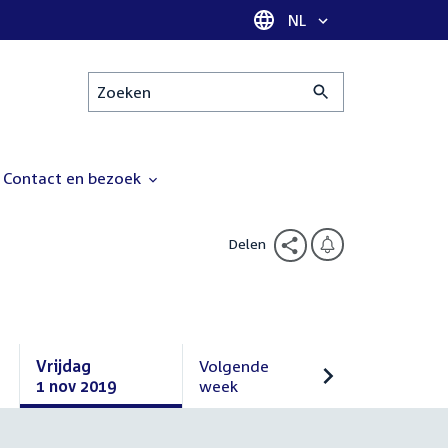
Taal selectie
NL
Zoeken
Contact en bezoek
Delen
Vrijdag
Volgende
1 nov 2019
week
Vrijdag
Volgende
1
week
november