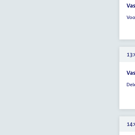
Vas
Tijd
Voo
ver
13:
-
15:
uur
13:
Vas
Tijd
Del
ver
13:
-
14:
uur
14: