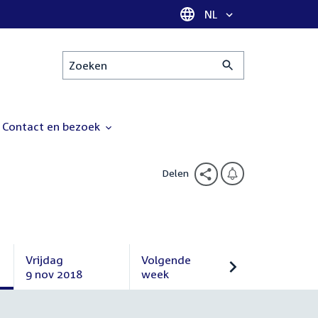
Taal selectie
NL
Zoeken
Contact en bezoek
Delen
Vrijdag
Volgende
9 nov 2018
week
Vrijdag
Volgende
9
week
november