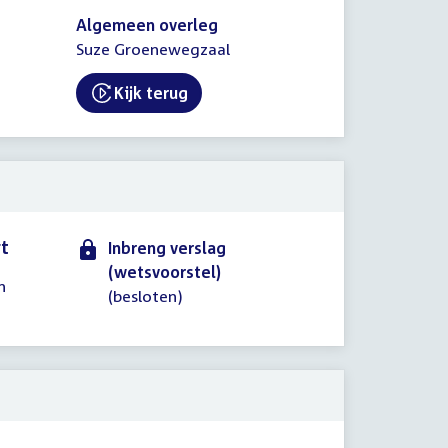
Algemeen overleg
Suze Groenewegzaal
Kijk terug
External link:
rt
Inbreng verslag
(wetsvoorstel)
n
(besloten)