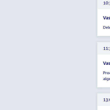
uur
10:
Vas
Tijd
Del
ver
10:
-
11:
11:
uur
Vas
Tijd
Pro
ver
alg
11:
-
12:
uur
13: