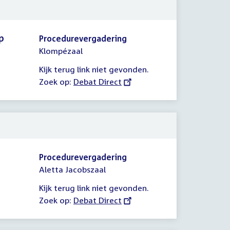
p
Procedurevergadering
Klompézaal
Kijk terug link niet gevonden.
Zoek op:
External
Debat Direct
link:
Procedurevergadering
Aletta Jacobszaal
Kijk terug link niet gevonden.
Zoek op:
External
Debat Direct
link: