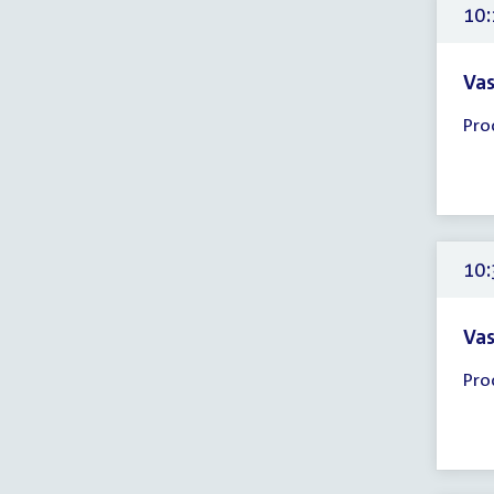
10:
Vas
Tijd
Pro
ver
10:
-
11:
uur
10:
Vas
Tijd
Pro
ver
10:
-
11: