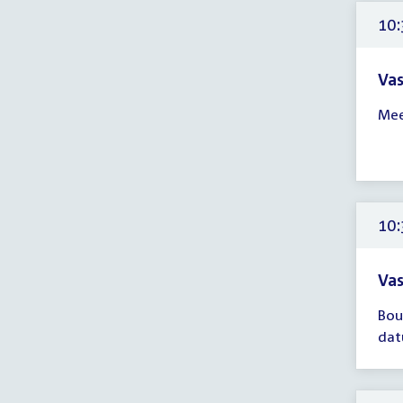
uur
10:
Vas
Tijd
Mee
ver
10:
-
13:
uur
10:
Vas
Tijd
Bou
ver
dat
10:
-
12: