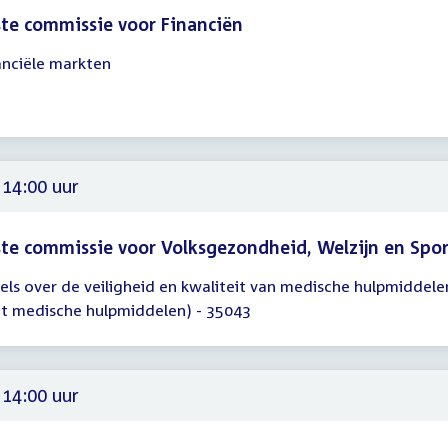
te commissie voor Financiën
anciële markten
gadering
00
00
 14:00 uur
te commissie voor Volksgezondheid, Welzijn en Spo
els over de veiligheid en kwaliteit van medische hulpmiddele
gadering
t medische hulpmiddelen) - 35043
00
 14:00 uur