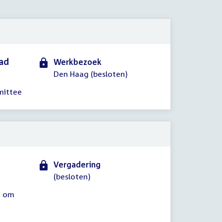
2018
aad
Werkbezoek
Den Haag (besloten)
mittee
Vergadering
(besloten)
1 om