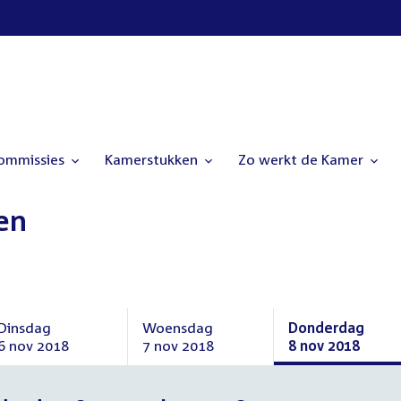
commissies
Kamerstukken
Zo werkt de Kamer
en
Dinsdag
Woensdag
Donderdag
6 nov 2018
7 nov 2018
8 nov 2018
Dinsdag
Woensdag
Donderdag
6
7
8
november
november
november