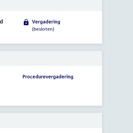
id
Vergadering
(besloten)
Procedurevergadering