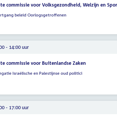
te commissie voor Volksgezondheid, Welzijn en Spo
rtgang beleid Oorlogsgetroffenen
gadering
00
00
00 - 14:00 uur
te commissie voor Buitenlandse Zaken
egatie Israëlische en Palestijnse oud politici
gadering
00
00
00 - 17:00 uur