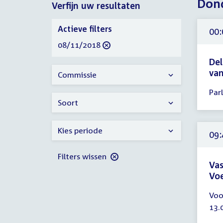
Don
Verfijn uw resultaten
2018
Verfijn
Actieve filters
00:
uw
verwijder
08/11/2018
resultaten
filter
Del
va
Commissie
Tijd
Par
ver
Soort
00:
-
Kies periode
23:
09:
uur
Filters wissen
Vas
Voe
Tijd
Voo
ver
13.
09: