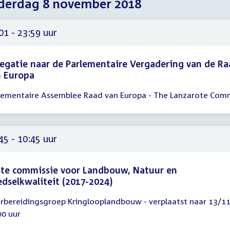
derdag 8 november 2018
2018
2018
2018
01 - 23:59 uur
egatie naar de Parlementaire Vergadering van de R
n Europa
lementaire Assemblee Raad van Europa - The Lanzarote Com
gadering
01
59
45 - 10:45 uur
te commissie voor Landbouw, Natuur en
dselkwaliteit (2017-2024)
rbereidingsgroep Kringlooplandbouw - verplaatst naar 13/1
gadering
00 uur
45