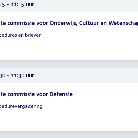
15 - 11:15 uur
te commissie voor Onderwijs, Cultuur en Wetenscha
cedures en brieven
gadering
15
15
30 - 11:30 uur
te commissie voor Defensie
cedurevergadering
gadering
30
30