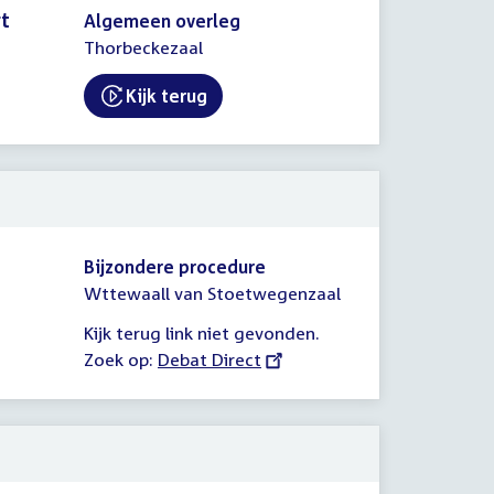
rt
Algemeen overleg
Thorbeckezaal
Kijk terug
External link:
Bijzondere procedure
Wttewaall van Stoetwegenzaal
Kijk terug link niet gevonden.
Zoek op:
External
Debat Direct
link: