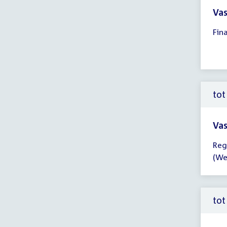
Vas
Tijd
Fin
ver
14:
-
17:
uur
tot
Vas
Tijd
Reg
ver
(We
tot
14:
uur
tot