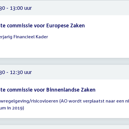
30 - 13:00 uur
te commissie voor Europese Zaken
rjarig Financieel Kader
gadering
30
00
30 - 12:30 uur
te commissie voor Binnenlandse Zaken
wregelgeving/risicovloeren (AO wordt verplaatst naar een 
gadering
um in 2019)
30
30