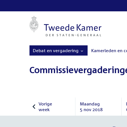
Debat en vergadering
Kamerleden en 
Commissievergadering
Vorige
Maandag
week
5 nov 2018
Vorige
Maandag
week
5
november