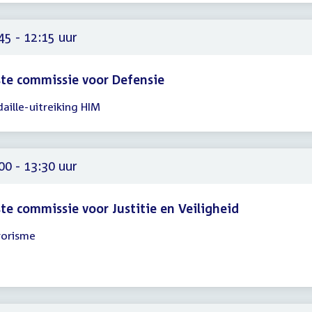
45
45 - 12:15 uur
te commissie voor Defensie
aille-uitreiking HIM
gadering
45
15
00 - 13:30 uur
te commissie voor Justitie en Veiligheid
rorisme
gadering
00
30