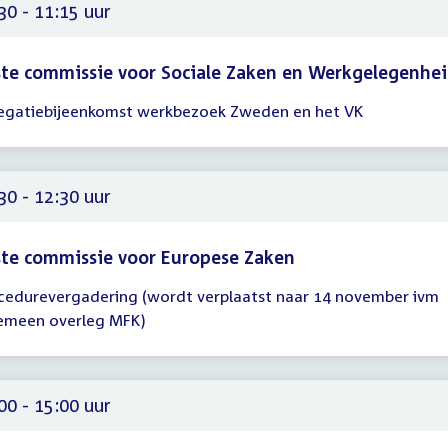
30 - 11:15 uur
te commissie voor Sociale Zaken en Werkgelegenhe
egatiebijeenkomst werkbezoek Zweden en het VK
gadering
30
15
30 - 12:30 uur
te commissie voor Europese Zaken
cedurevergadering (wordt verplaatst naar 14 november ivm
gadering
emeen overleg MFK)
30
30
00 - 15:00 uur