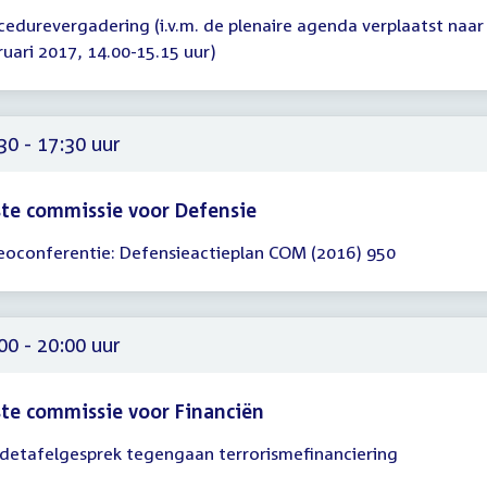
cedurevergadering (i.v.m. de plenaire agenda verplaatst naar
gadering
ruari 2017, 14.00-15.15 uur)
00
15
30 - 17:30 uur
te commissie voor Defensie
eoconferentie: Defensieactieplan COM (2016) 950
gadering
30
30
00 - 20:00 uur
te commissie voor Financiën
detafelgesprek tegengaan terrorismefinanciering
gadering