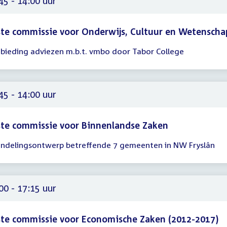
45 - 14:00 uur
te commissie voor Onderwijs, Cultuur en Wetenscha
bieding adviezen m.b.t. vmbo door Tabor College
gadering
45
00
45 - 14:00 uur
te commissie voor Binnenlandse Zaken
indelingsontwerp betreffende 7 gemeenten in NW Fryslân
gadering
45
00
00 - 17:15 uur
te commissie voor Economische Zaken (2012-2017)