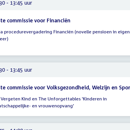
45
30 - 13:45 uur
te commissie voor Financiën
ra procedurevergadering Financiën (novelle pensioen in eigen
gadering
eer)
30
45
30 - 13:45 uur
te commissie voor Volksgezondheid, Welzijn en Spo
 Vergeten Kind en The Unforgettables 'Kinderen in
gadering
tschappelijke- en vrouwenopvang'
30
45