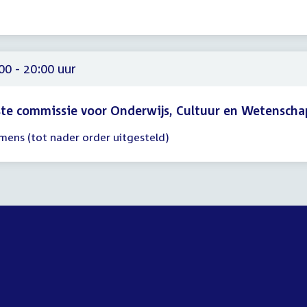
00
00
00 - 20:00 uur
te commissie voor Onderwijs, Cultuur en Wetenscha
mens (tot nader order uitgesteld)
gadering
00
00