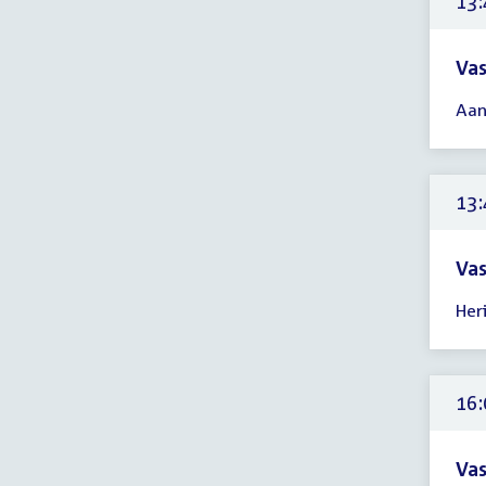
13:
Vas
Tijd
Aan
ver
13:
-
14:
13:
uur
Vas
Tijd
Her
ver
13:
-
14:
16:
uur
Vas