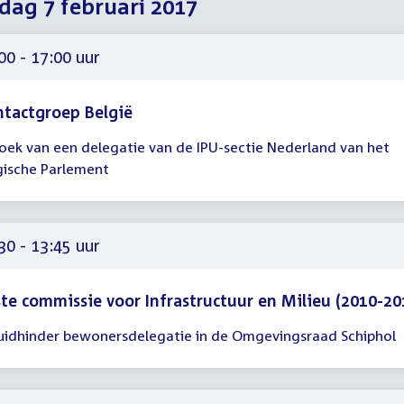
dag 7 februari 2017
2017
2017
2017
00 - 17:00 uur
tactgroep België
oek van een delegatie van de IPU-sectie Nederland van het
gadering
gische Parlement
00
00
30 - 13:45 uur
te commissie voor Infrastructuur en Milieu (2010-20
uidhinder bewonersdelegatie in de Omgevingsraad Schiphol
gadering
30