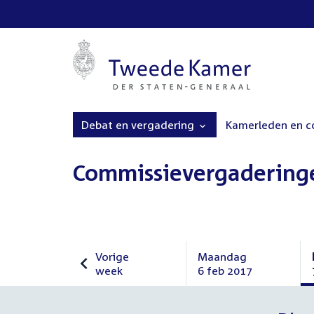
Debat en vergadering
Kamerleden en 
Commissievergadering
Vorige
Maandag
week
6 feb 2017
Vorige
Maandag
week
6
februari