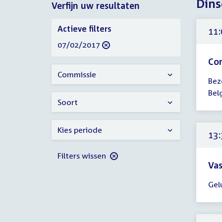
Dins
Verfijn uw resultaten
2017
Verfijn
Actieve filters
11:
uw
verwijder
07/02/2017
resultaten
filter
Con
Tijd
Commissie
Bez
ver
Bel
11:
Soort
-
17:
Kies periode
uur
13:
Filters wissen
Vas
Tijd
Gel
ver
13:
-