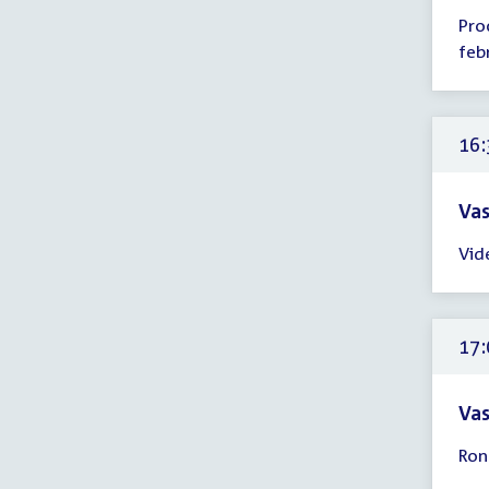
Tijd
Pro
ver
feb
16:
-
17:
uur
16:
Vas
Tijd
Vid
ver
16:
-
17:
17:
uur
Vas
Tijd
Ron
ver