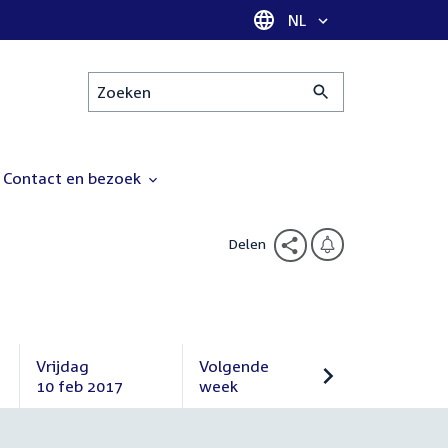
Taal selectie
NL
Zoeken
Contact en bezoek
Delen
Vrijdag
Volgende
10 feb 2017
week
Vrijdag
Volgende
10
week
februari