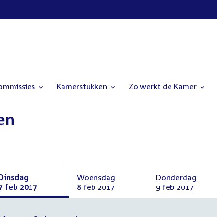
commissies
Kamerstukken
Zo werkt de Kamer
en
Dinsdag
Woensdag
Donderdag
7 feb 2017
8 feb 2017
9 feb 2017
Dinsdag
Woensdag
Donderdag
7
8
9
februari
februari
februari